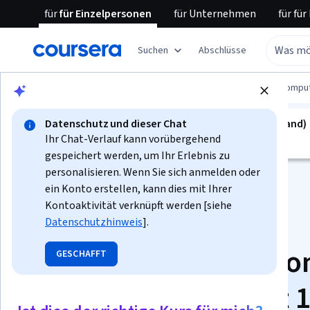
für
für Einzelpersonen
für
Unternehmen
für
für
Suchen
Abschlüsse
Blättern
Information Technology
Cloud Compu
Datenschutz und dieser Chat
kurs ist nicht verfügbar in Deutsch (Deutschland)
Ihr Chat-Verlauf kann vorübergehend
Wir übersetzen es in weitere Sprachen.
gespeichert werden, um Ihr Erlebnis zu
personalisieren. Wenn Sie sich anmelden oder
ein Konto erstellen, kann dies mit Ihrer
Kontoaktivität verknüpft werden [siehe
Datenschutzhinweis
].
Terraform in AWS fr
GESCHAFFT
Basics to Guru: Unit 