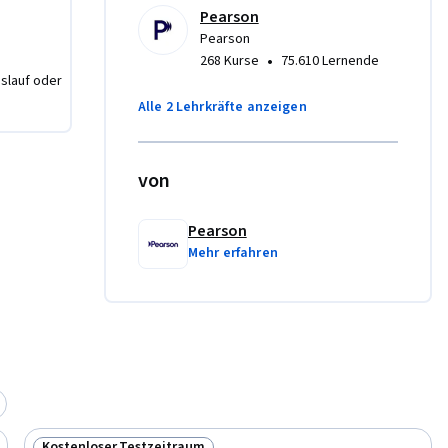
ed to 
Pearson
Pearson
ucture 
•
268 Kurse
75.610 Lernende
nslauf oder
Alle 2 Lehrkräfte anzeigen
von
Pearson
Mehr erfahren
Kostenloser Testzeitraum