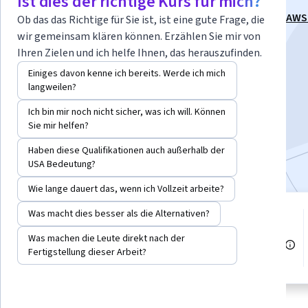
Ist dies der richtige Kurs für mich?
Dieser Kurs ist Teil von
Spezialisierung „Terraform in AW
Ob das das Richtige für Sie ist, ist eine gute Frage, die
Basics to Guru“
wir gemeinsam klären können. Erzählen Sie mir von
Ihren Zielen und ich helfe Ihnen, das herauszufinden.
Dozenten:
Pearson
+1 weitere
Einiges davon kenne ich bereits. Werde ich mich
langweilen?
Kostenlos anmelden
Ich bin mir noch nicht sicher, was ich will. Können
Beginnt am 8. Aug.
Sie mir helfen?
Haben diese Qualifikationen auch außerhalb der
Bei
enthalten
•
Mehr erfahren
USA Bedeutung?
Wie lange dauert das, wenn ich Vollzeit arbeite?
Was macht dies besser als die Alternativen?
1 Modul
Stufe Mittel
Verschaffen Sie sich einen
Was machen die Leute direkt nach der
Einblick in ein Thema und lernen
Empfohlene Erfahrung
Fertigstellung dieser Arbeit?
Sie die Grundlagen.