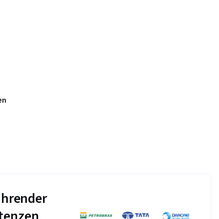
e
 Terraform
en
führender
tenzen