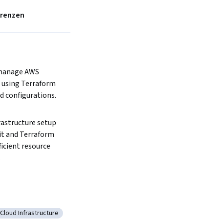
erenzen
manage AWS 
 using Terraform 
configurations.  
astructure setup 
it and Terraform 
ficient resource 
 
Cloud Infrastructure
Management
Kategorie: Cloud Infrastructure