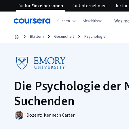
für
für Einzelpersonen
für
Unternehmen
für
für
Suchen
Abschlüsse
Blättern
Gesundheit
Psychologie
Die Psychologie der 
Suchenden
Dozent:
Kenneth Carter