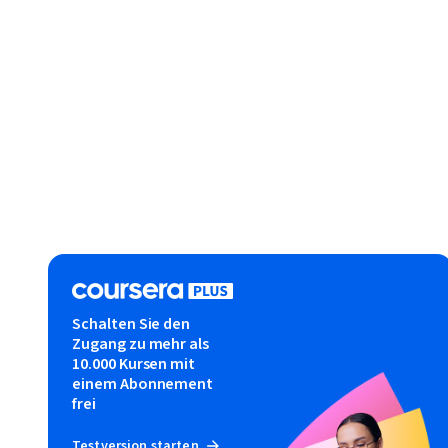
Schalten Sie den
Zugang zu mehr als
10.000 Kursen mit
einem Abonnement
frei
Testversion starten