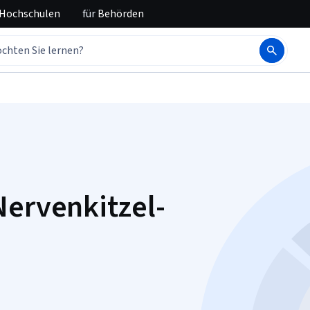
 Hochschulen
für
Behörden
Nervenkitzel-