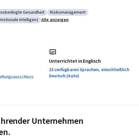
ensbedingte Gesundheit
Risikomanagement
e und verhaltensbedingte Gesundheit
Kategorie: Risikomanagement
otionale Intelligenz
Alle anzeigen
vermögen und emotionale Intelligenz
Unterrichtet in Englisch
23 verfügbaren Sprachen, einschließlich
Deutsch (Auto)
aftungsausschluss
 führender Unternehmen
en.