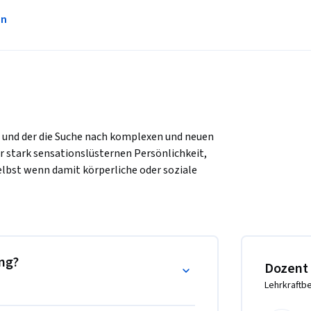
en
n und der die Suche nach komplexen und neuen 
r stark sensationslüsternen Persönlichkeit, 
elbst wenn damit körperliche oder soziale 
ie bemerkenswerte Welt der 
rsucht den Lebensstil, die Psychologie und 
hen.
ing?
Dozent
Lehrkraftb