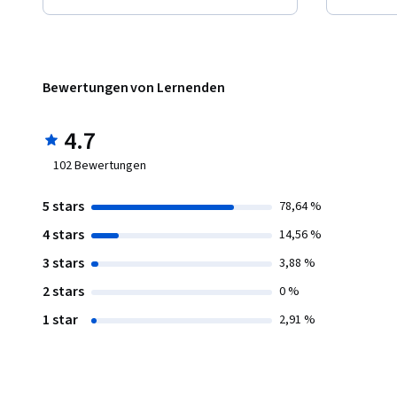
Bewertungen von Lernenden
4.7
102
Bewertungen
5 stars
78,64 %
4 stars
14,56 %
3 stars
3,88 %
2 stars
0 %
1 star
2,91 %