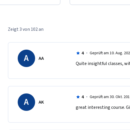
Zeigt 3 von 102 an
4
·
Geprüft am 10. Aug. 20
A
AA
Quite insightful classes, wi
4
·
Geprüft am 30. Okt. 201
A
AK
great interesting course. Gi