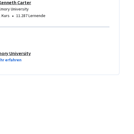
Kenneth Carter
Emory University
•
1 Kurs
11.287 Lernende
ory University
hr erfahren