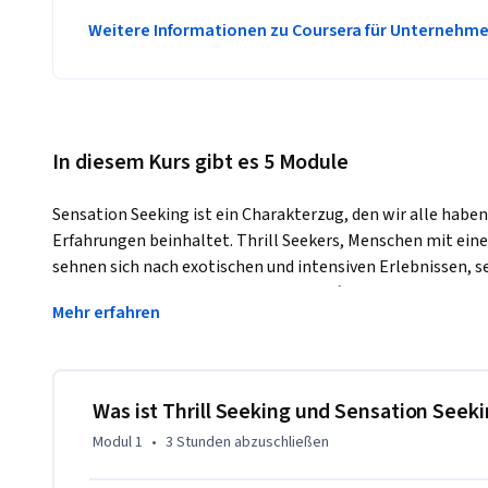
Weitere Informationen zu Coursera für Unternehm
In diesem Kurs gibt es 5 Module
Sensation Seeking ist ein Charakterzug, den wir alle habe
Erfahrungen beinhaltet. Thrill Seekers, Menschen mit eine
sehnen sich nach exotischen und intensiven Erlebnissen, s
Risiken verbunden sind. Dieser Kurs hilft den Lernenden, d
Mehr erfahren
sensationshungrigen Persönlichkeit zu erforschen und unte
die Neurowissenschaften, die hinter den Thrill Seekern ste
Was ist Thrill Seeking und Sensation Seek
Modul 1
•
3 Stunden
abzuschließen