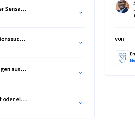
er Sensation Seeking
von
tionssuchenden
Em
Me
ngen auswirkt
ft oder ein Superproblem?