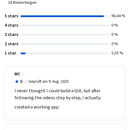
18
Bewertungen
5 stars
94,44 %
4 stars
0 %
3 stars
0 %
2 stars
0 %
1 star
5,55 %
MC
5
·
Geprüft am 9. Aug. 2025
I never thought I could build a GUI, but after 
following the videos step by step, I actually
created a working app