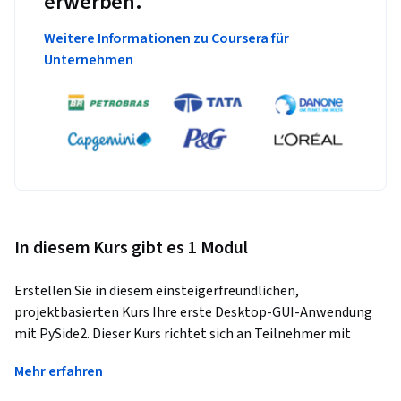
erwerben.
Weitere Informationen zu Coursera für
Unternehmen
In diesem Kurs gibt es 1 Modul
Erstellen Sie in diesem einsteigerfreundlichen, 
projektbasierten Kurs Ihre erste Desktop-GUI-Anwendung 
mit PySide2. Dieser Kurs richtet sich an Teilnehmer mit 
Python-Grundkenntnissen und führt Sie durch die Erstellung 
Mehr erfahren
einer interaktiven Desktop-Anwendung, die strukturierte 
Daten aus einer CSV-Datei liest, verarbeitet und anzeigt.