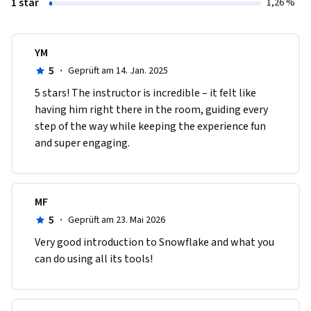
1 star
1,26 %
YM
5
·
Geprüft am 14. Jan. 2025
5 stars! The instructor is incredible – it felt like 
having him right there in the room, guiding every 
step of the way while keeping the experience fun 
and super engaging.
MF
5
·
Geprüft am 23. Mai 2026
Very good introduction to Snowflake and what you 
can do using all its tools!