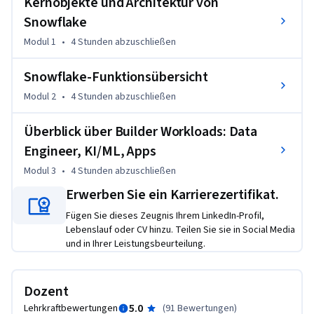
Kernobjekte und Architektur von
die Teilnehmer, die Kernobjekte von Snowflake zu 
Snowflake
verwenden, wie z. B. virtuelle Lagerhäuser, Bühnen und 
Modul 1
•
4 Stunden
abzuschließen
Datenbanken. Dann lernen sie etwas fortgeschrittenere 
Objekte und Funktionen wie Zeitreisen, Klonen, 
Snowflake-Funktionsübersicht
benutzerdefinierte Funktionen und gespeicherte Prozeduren 
kennen. Schließlich werden sie mit den Möglichkeiten von 
Modul 2
•
4 Stunden
abzuschließen
Snowflake für Data Engineering, generative KI, maschinelles 
Überblick über Builder Workloads: Data
Lernen und App-Entwicklung vertraut gemacht. 
Engineer, KI/ML, Apps
Die Teilnehmer erhalten das nötige Rüstzeug, um mit 
Snowflake zu arbeiten und ihre Snowflake-Lernreise 
Modul 3
•
4 Stunden
abzuschließen
fortzusetzen. Dieser Kurs ist eine Voraussetzung für 
Erwerben Sie ein Karrierezertifikat.
kommende Snowflake-Kurse zu Data Engineering, KI und 
Fügen Sie dieses Zeugnis Ihrem LinkedIn-Profil,
Apps.
Lebenslauf oder CV hinzu. Teilen Sie sie in Social Media
und in Ihrer Leistungsbeurteilung.
Dozent
5.0
Lehrkraftbewertungen
(
91 Bewertungen
)