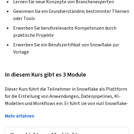
Lernen Sie neue Konzepte von Branchenexperten
Gewinnen Sie ein Grundverständnis bestimmter Themen
oder Tools
Erwerben Sie berufsrelevante Kompetenzen durch
praktische Projekte
Erwerben Sie ein Berufszertifikat von Snowflake zur
Vorlage
In diesem Kurs gibt es 3 Module
Dieser Kurs führt die Teilnehmer in Snowflake als Plattform 
für die Erstellung von Anwendungen, Datenpipelines, KI-
Modellen und Workflows ein. Er führt sie von null Snowflake-
Kenntnissen bis hin zur Erstellung von benutzerdefinierten 
Mehr erfahren
Funktionen, der Verwendung einer Snowflake Cortex LLM-
Funktion, der Bearbeitung einer Streamlit-App und vielem 
mehr. Der Kurs ist in drei Teile gegliedert: Zunächst lernen 