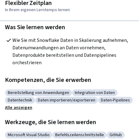
Flexibler Zeitplan
In Ihrem eigenen Lerntempo lernen
Was Sie lernen werden
Wie Sie mit Snowflake Daten in Skalierung aufnehmen, 
Datenumwandlungen an Daten vornehmen, 
Datenprodukte bereitstellen und Datenpipelines 
orchestrieren
Kompetenzen, die Sie erwerben
Bereitstellung von Anwendungen
Integration von Daten
Kategorie: Bereitstellung von Anwendungen
Kategorie: Integration von Da
Datentechnik
Daten importieren/exportieren
Daten-Pipelines
Kategorie: Datentechnik
Kategorie: Daten importieren/exportieren
Kategorie: Daten-
Alle anzeigen
Werkzeuge, die Sie lernen werden
Microsoft Visual Studio
Befehlszeilenschnittstelle
GitHub
Kategorie: Microsoft Visual Studio
Kategorie: Befehlszeilenschnittstelle
Kategorie: Gi