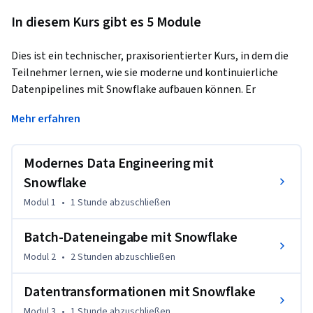
In diesem Kurs gibt es 5 Module
Dies ist ein technischer, praxisorientierter Kurs, in dem die 
Teilnehmer lernen, wie sie moderne und kontinuierliche 
Datenpipelines mit Snowflake aufbauen können. Er 
konzentriert sich speziell auf die praktischsten Snowflake-
Mehr erfahren
Konzepte und -Tools, damit die Teilnehmer schnell mit dem 
Aufbau von Datenpipelines beginnen können.
Modernes Data Engineering mit
Die Teilnehmer lernen zunächst das "Ingestion-
Transformation-Delivery"-Framework für modernes Data 
Snowflake
Engineering kennen und tauchen dann tiefer in jede 
Modul 1
•
1 Stunde
abzuschließen
Komponente des Frameworks ein, indem sie lernen, wie 
man:

Batch-Dateneingabe mit Snowflake
Modul 2
•
2 Stunden
abzuschließen
- Ingestion von Daten in Snowflake in großem Umfang mit 
einer Vielzahl leistungsstarker Techniken - Durchführen von 
Datentransformationen mit Snowflake
Datentransformationen mit SQL oder Snowpark - Erweitern 
Modul 3
•
1 Stunde
abzuschließen