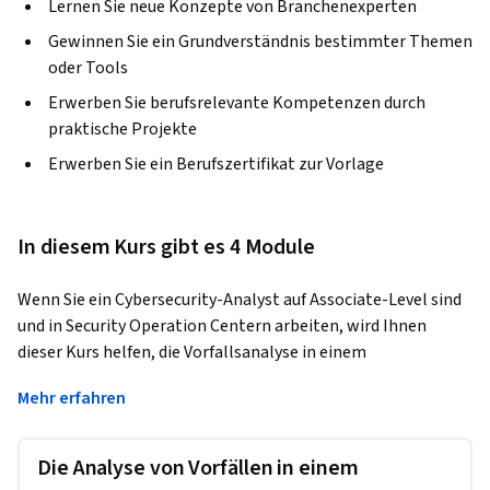
Lernen Sie neue Konzepte von Branchenexperten
Gewinnen Sie ein Grundverständnis bestimmter Themen
oder Tools
Erwerben Sie berufsrelevante Kompetenzen durch
praktische Projekte
Erwerben Sie ein Berufszertifikat zur Vorlage
In diesem Kurs gibt es 4 Module
Wenn Sie ein Cybersecurity-Analyst auf Associate-Level sind 
und in Security Operation Centern arbeiten, wird Ihnen 
dieser Kurs helfen, die Vorfallsanalyse in einem 
bedrohungszentrierten SOC zu verstehen. Am Ende des 
Mehr erfahren
Kurses werden Sie in der Lage sein:	
-Anwendung des klassischen Kill-Chain-Modells zur Analyse 
Die Analyse von Vorfällen in einem
von Netzwerksicherheitsvorfällen -Beschreiben Sie die 