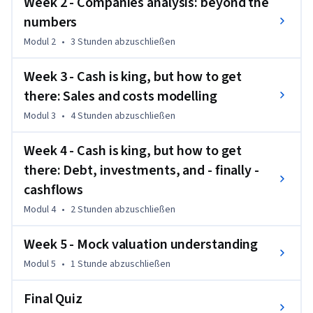
Week 2 - Companies analysis: beyond the
numbers
Modul 2
•
3 Stunden
abzuschließen
Week 3 - Cash is king, but how to get
there: Sales and costs modelling
Modul 3
•
4 Stunden
abzuschließen
Week 4 - Cash is king, but how to get
there: Debt, investments, and - finally -
cashflows
Modul 4
•
2 Stunden
abzuschließen
Week 5 - Mock valuation understanding
Modul 5
•
1 Stunde
abzuschließen
Final Quiz