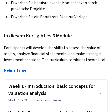
Erwerben Sie berufsrelevante Kompetenzen durch
praktische Projekte
Erwerben Sie ein Berufszertifikat zur Vorlage
In diesem Kurs gibt es 6 Module
Participants will develop the skills to assess the value of 
assets, analyze financial statements, and make strategic 
investment decisions. The curriculum combines theoretical 
frameworks with practical applications, preparing learners 
Mehr erfahren
to excel in the dynamic field of financial valuation and 
management.
Week 1 - Introduction: basic concepts for
valuation analysis
Modul 1
•
3 Stunden
abzuschließen