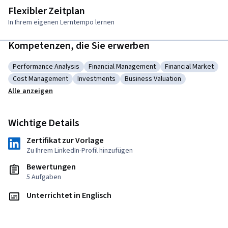
Flexibler Zeitplan
In Ihrem eigenen Lerntempo lernen
Kompetenzen, die Sie erwerben
Performance Analysis
Financial Management
Financial Market
Kategorie: Performance Analysis
Kategorie: Financial Management
Kategorie: Financ
Cost Management
Investments
Business Valuation
Kategorie: Cost Management
Kategorie: Investments
Kategorie: Business Valuation
Alle anzeigen
Wichtige Details
Zertifikat zur Vorlage
Zu Ihrem LinkedIn-Profil hinzufügen
Bewertungen
5 Aufgaben
Unterrichtet in Englisch