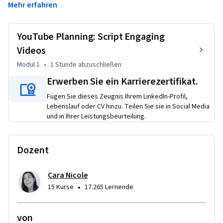
Mehr erfahren
explore proven scripting structures, practice the art of 
writing hooks and calls-to-action, and see how top creators 
use planning to reduce editing time and increase audience 
YouTube Planning: Script Engaging
retention. With step-by-step guidance and a downloadable 
Videos
script template, you’ll write your own script and explore 
Modul 1
•
1 Stunde
abzuschließen
how to streamline the process using AI—without losing your 
authentic voice.
Erwerben Sie ein Karrierezertifikat.
Fügen Sie dieses Zeugnis Ihrem LinkedIn-Profil,
Lebenslauf oder CV hinzu. Teilen Sie sie in Social Media
und in Ihrer Leistungsbeurteilung.
Dozent
Cara Nicole
•
15 Kurse
17.265 Lernende
von