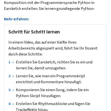
Komposition mit der Programmiersprache Python in 
Earsketch erstellen. Sie lernen grundlegende Python-
Funktionen kennen, um eine einfache Musikkomposition zu 
Mehr erfahren
erstellen. Das Erlernen grundlegender Python-Funktionen 
ermöglicht es Ihnen, Ihre Fähigkeiten im Programmieren 
Schritt für Schritt lernen
auszubauen und Ihre Kenntnisse in verschiedenen 
Programmiersprachen zu erweitern. Python wird in der 
In einem Video, das auf einer Hälfte Ihres
Informatik immer beliebter; Python-Kenntnisse sind in der 
Arbeitsbereichs abgespielt wird, führt Sie Ihr Dozent
Informatikbranche sehr gefragt.
durch diese Schritte:
•
Erstellen Sie Earsketch, richten Sie es ein und 
lernen Sie, damit umzugehen.
•
Lernen Sie, wie man ein Programmskript 
einrichtet und Kommentare hinzufügt.
•
Komponieren Sie einen Song, indem Sie ein 
Python-Skript hinzufügen.
•
Erstellen Sie Rhythmusblöcke und fügen Sie 
Trackeffekte hinzu.