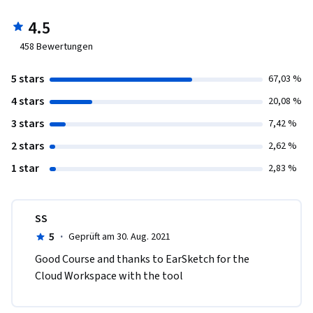
4.5
458
Bewertungen
5 stars
67,03 %
4 stars
20,08 %
3 stars
7,42 %
2 stars
2,62 %
1 star
2,83 %
SS
5
·
Geprüft am 30. Aug. 2021
Good Course and thanks to EarSketch for the 
Cloud Workspace with the tool