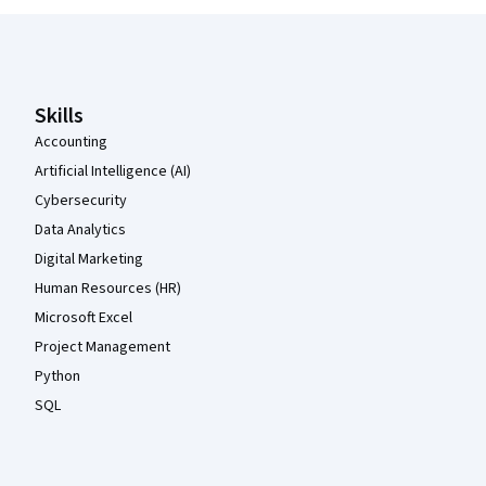
Coursera-Fußzeile
Skills
Accounting
Artificial Intelligence (AI)
Cybersecurity
Data Analytics
Digital Marketing
Human Resources (HR)
Microsoft Excel
Project Management
Python
SQL