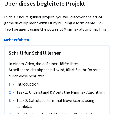
Über dieses begleitete Projekt
In this 2 hours guided project, you will discover the art of 
game development with C# by building a formidable Tic-
Tac-Toe agent using the powerful Minimax algorithm. This 
hands-on project will guide you through the intricacies of 
Mehr erfahren
game AI development, from understanding the fundamental 
principles of the Minimax algorithm to implementing it in a 
Schritt für Schritt lernen
practical Tic-Tac-Toe project. To achieve this, you will 
implement advanced C# techniques and constructs such as 
In einem Video, das auf einer Hälfte Ihres
recursion, decision trees, and LINQ to represent the game 
Arbeitsbereichs abgespielt wird, führt Sie Ihr Dozent
state, explore possible moves, evaluate outcomes, and make 
durch diese Schritte:
optimal decisions. By the end of this course, you'll have a 
solid grasp of adversarial search and the ability to build 
•
Introduction
sophisticated game-playing agents.
•
Task 1: Understand & Apply the Minimax Algorithm 
This project is aimed for intermediate C# developers and AI 
•
Task 2: Calculate Terminal Move Scores using 
engineers. To succeed in this project, you will need to be 
Lambdas
comfortable with core C# concepts such as classes, 