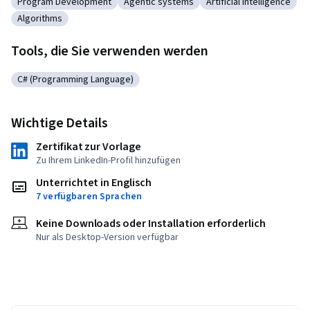
Program Development
Agentic systems
Artificial Intelligence
Kategorie: Program Development
Kategorie: Agentic systems
Kategorie: Artificial I
Algorithms
Kategorie: Algorithms
Tools, die Sie verwenden werden
C# (Programming Language)
Kategorie: C# (Programming Language)
Wichtige Details
Zertifikat zur Vorlage
Zu Ihrem LinkedIn-Profil hinzufügen
Unterrichtet in Englisch
7 verfügbaren Sprachen
Keine Downloads oder Installation erforderlich
Nur als Desktop-Version verfügbar