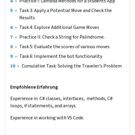
•
Practice I: Lambda Methods for a Students App
interfaces, methods, if statements, and loops. You also need 
to be comfortable in working with VS Code.
•
Task 3: Apply a Potential Move and Check the 
Results
•
Task 4: Explore Additional Game Moves
•
Practice II: Check a String for Palindrome.
•
Task 5: Evaluate the scores of various moves
•
Task 6: Implement the bot functionality
•
Cumulative Task: Solving the Traveler's Problem 
Empfohlene Erfahrung
Experience in  C# classes, interfaces,  methods, C# 
loops, if statements, and arrays. 
Experience in working with VS Code.