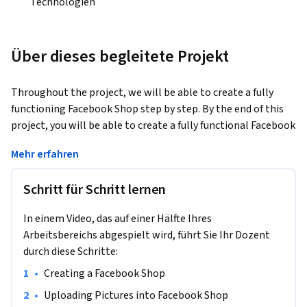
Technologien
Über dieses begleitete Projekt
Throughout the project, we will be able to create a fully 
functioning Facebook Shop step by step. By the end of this 
project, you will be able to create a fully functional Facebook 
Shop for your business. Throughout the project, you will be 
Mehr erfahren
able to identify and apply the functions of Facebook shop, in 
addition to creating a seamless experience for your 
Schritt für Schritt lernen
prospective customers when they visit your shop. 
Moreover, you will also be able to use Canva, which gives you 
In einem Video, das auf einer Hälfte Ihres
a wide array of features that allow you to edit photos 
Arbeitsbereichs abgespielt wird, führt Sie Ihr Dozent
without extensive photo editing knowledge or experience.

durch diese Schritte:
•
Creating a Facebook Shop
This guided project is for intermediate users of Facebook 
Business users since we will develop from the basic 
•
Uploading Pictures into Facebook Shop