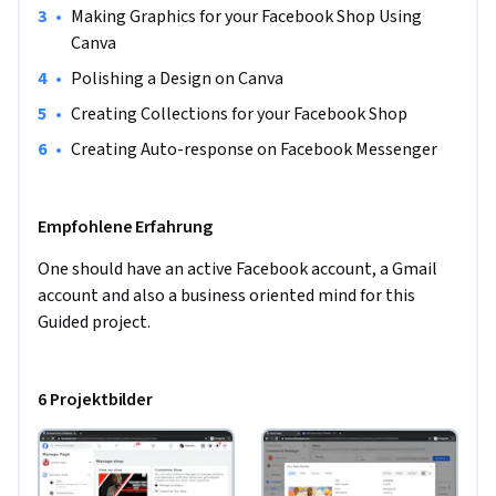
knowledge of running a Facebook Page. 

•
Making Graphics for your Facebook Shop Using 
Canva
This project will provide you with the ability to create a 
•
Polishing a Design on Canva
simplified online buying and selling process for customers 
and small business owners.
•
Creating Collections for your Facebook Shop
•
Creating Auto-response on Facebook Messenger
Empfohlene Erfahrung
One should have an active Facebook account, a Gmail 
account and also a business oriented mind for this 
Guided project.
6 Projektbilder