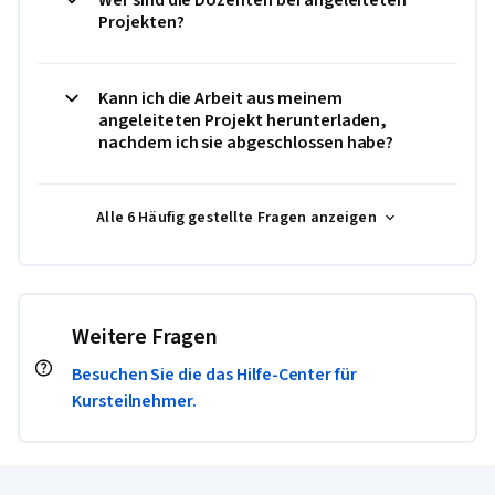
Projekten?
Kann ich die Arbeit aus meinem
angeleiteten Projekt herunterladen,
nachdem ich sie abgeschlossen habe?
Alle 6 Häufig gestellte Fragen anzeigen
Weitere Fragen
Besuchen Sie die das Hilfe-Center für
Kursteilnehmer.
Coursera-Fußzeile