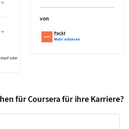
ily are 
ineers 
is ideal 
von
Packt
build, and 
Mehr erfahren
ytics, 
d data 
nslauf oder
on 
e ETL 
nd Flink, 
n für Coursera für ihre Karriere?
itional 
mation 
tical 
concepts 