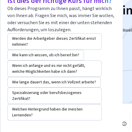
Ist dies der richtige Kurs für mich?
The Complete Traini
Ob dieses Programm zu Ihnen passt, hängt wirklich
von Ihnen ab. Fragen Sie mich, was immer Sie wollen,
oder versuchen Sie es mit einer der unten stehenden
Master Scalable Data Pipelines on AWS.
Aufforderungen, um loszulegen.
Design pipelines, stream data, optimize queries, and visual
insights using AWS-native tools.
Werden die Arbeitgeber dieses Zertifikat ernst
nehmen?
Dozent:
Packt - Course Instructors
Wie kann ich wissen, ob ich bereit bin?
Wenn ich anfange und es mir nicht gefällt,
Kostenlos anmelden
welche Möglichkeiten habe ich dann?
Beginnt am 6. Aug.
Wie lange dauert das, wenn ich Vollzeit arbeite?
Bei
enthalten
•
Mehr erfahren
Spezialisierung oder berufsbezogenes
Zertifikat?
Welchen Hintergrund haben die meisten
3-teilige Kursreihe
Lernenden?
Stufe Mittel
Befassen Sie sich eingehend mit
Empfohlene Erfahrung
einem Thema