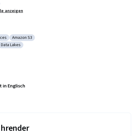
Architecture
lle anzeigen
Visualization
ices
Amazon S3
on Web Services
Kategorie: Amazon S3
Data Lakes
Compute Cloud
Kategorie: Data Lakes
 in Englisch
führender