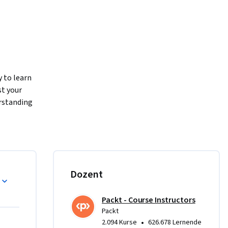
 to learn 
t your 
standing 
, and 
 core data 
d Amazon 
Dozent
s and 
ith Lake 
Packt - Course Instructors
 in 
Packt
and 
•
2.094 Kurse
626.678 Lernende