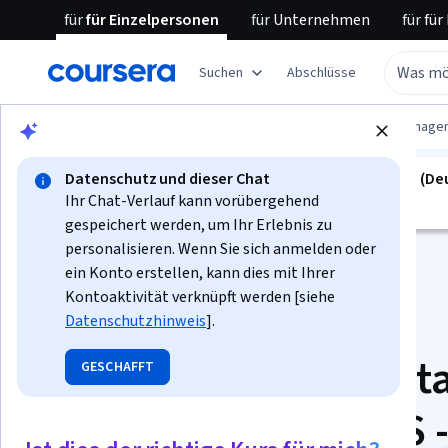
für
für Einzelpersonen
für
Unternehmen
für
für
Suchen
Abschlüsse
Blättern
Information Technology
Data Manage
Datenschutz und dieser Chat
spezialisierung ist nicht verfügbar in Deutsch (D
Ihr Chat-Verlauf kann vorübergehend
Wir übersetzen es in weitere Sprachen.
gespeichert werden, um Ihr Erlebnis zu
personalisieren. Wenn Sie sich anmelden oder
ein Konto erstellen, kann dies mit Ihrer
Kontoaktivität verknüpft werden [siehe
Datenschutzhinweis
].
Spezialisierung „Dat
GESCHAFFT
Engineering on AWS 