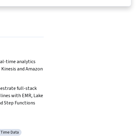
l-time analytics 
 Kinesis and Amazon 
estrate full-stack 
lines with EMR, Lake 
d Step Functions
 Time Data
gration
gorie: Real Time Data