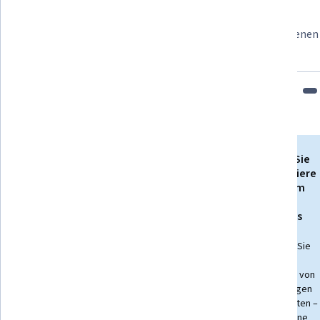
Lernender seit 2018
„Es ist eine großartige Erfahrung, in meinem eigenen
Nerven dazu habe.“
Bringen Sie
Ihre Karriere
Schalten Sie den
mit einem
Zugang zu mehr als
Online-
10.000 Kursen mit
Abschluss
einem Abonnement
voran.
frei
Erwerben Sie
einen
Testversion starten
Abschluss von
erstklassigen
Universitäten –
100 % online