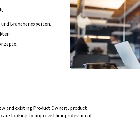
e.
n und Branchenexperten.
kten.
onzepte.
new and existing Product Owners, product 
 are looking to improve their professional 
 Scrum.org Professional Scrum certifications.