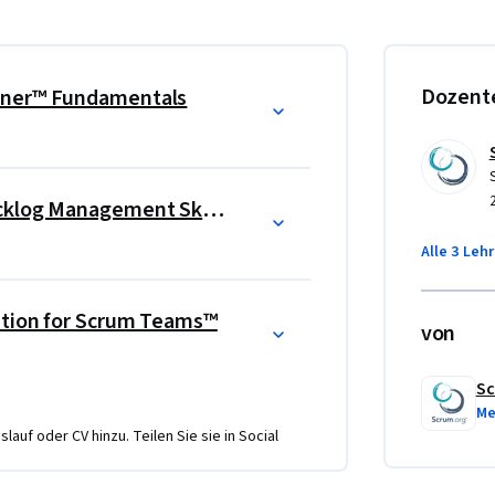
Dozent
wner™ Fundamentals
bilities of a Product Owner which requires 
s, how to manage the Product Backlog and 
eedback and inputs.  This specialization will 
and apply them in their jobs.
Professional Scrum Product Backlog Management Skills™
Alle 3 Leh
ation for Scrum Teams™
von
Sc
Me
lauf oder CV hinzu. Teilen Sie sie in Social