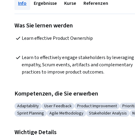
Info
Ergebnisse
Kurse
Referenzen
Was Sie lernen werden
Learn effective Product Ownership
Learn to effectively engage stakeholders by leveraging 
empathy, Scrum events, artifacts and complementary 
practices to improve product outcomes.
Kompetenzen, die Sie erwerben
Adaptability
User Feedback
Product Improvement
Priorit
Kategorie: Adaptability
Kategorie: User Feedback
Kategorie: Product Improv
Katego
Sprint Planning
Agile Methodology
Stakeholder Analysis
N
Kategorie: Sprint Planning
Kategorie: Agile Methodology
Kategorie: Stakeholde
K
Wichtige Details