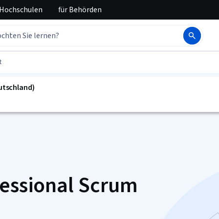
 Hochschulen
für
Behörden
t
eutschland)
fessional Scrum