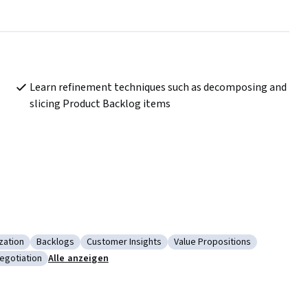
Learn refinement techniques such as decomposing and 
slicing Product Backlog items
ization
Backlogs
Customer Insights
Value Propositions
ement
rie: Prioritization
Kategorie: Backlogs
Kategorie: Customer Insights
Kategorie: Value Propositio
egotiation
Alle anzeigen
r Analysis
ategorie: Negotiation