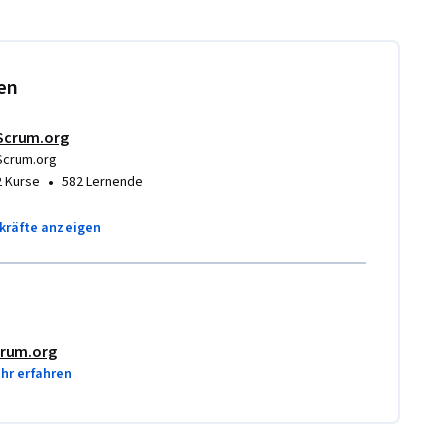
en
Scrum.org
Scrum.org
•
2 Kurse
582 Lernende
rkräfte anzeigen
rum.org
hr erfahren