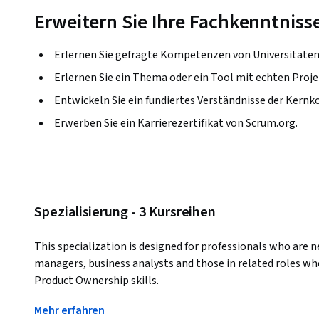
Erweitern Sie Ihre Fachkenntniss
Erlernen Sie gefragte Kompetenzen von Universitäte
Erlernen Sie ein Thema oder ein Tool mit echten Proje
Entwickeln Sie ein fundiertes Verständnisse der Kernk
Erwerben Sie ein Karrierezertifikat von Scrum.org.
Spezialisierung - 3 Kursreihen
This specialization is designed for professionals who are 
managers, business analysts and those in related roles who
Product Ownership skills. 
It is also a great learning resource for those preparing for
Mehr erfahren