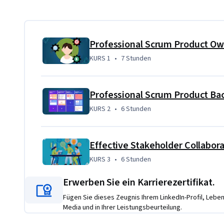
Übungsprojekt
Professional Scrum Product O
Students will build a strong understanding of the accounta
KURS 1
,
7 Stunden
KURS 1
•
7 Stunden
learning about Scrum, the Product Owner accountabilitie
how to engage with the many stakeholders to gather their f
help you learn and grow these Product Owner capabilities 
KURS 2
,
6 Stunden
KURS 2
•
6 Stunden
Effective Stakeholder Collabor
KURS 3
,
6 Stunden
KURS 3
•
6 Stunden
Erwerben Sie ein Karrierezertifikat.
Fügen Sie dieses Zeugnis Ihrem LinkedIn-Profil, Lebens
Media und in Ihrer Leistungsbeurteilung.