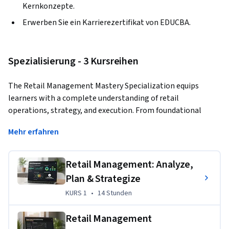
Kernkonzepte.
Erwerben Sie ein Karrierezertifikat von EDUCBA.
Spezialisierung - 3 Kursreihen
The Retail Management Mastery Specialization equips 
learners with a complete understanding of retail 
operations, strategy, and execution. From foundational 
concepts to advanced frameworks like SWOT, PESTLE, and 
Mehr erfahren
catchment analysis, you will explore customer insights, 
merchandising, pricing, promotions, and organizational 
design. Real-world case studies from global retail industries
Retail Management: Analyze,
—including haute couture in France and Asian 
Plan & Strategize
conglomerates—ensure you gain practical, applicable skills. 
KURS 1
,
14 Stunden
KURS 1
•
14 Stunden
By the end, you’ll be prepared to analyze, strategize, and 
lead in today’s competitive retail landscape.
Retail Management
Übungsprojekt