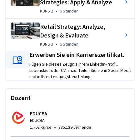
Strategies: Apply & Analyze
KURS 2
,
6 Stunden
KURS 2
•
6 Stunden
Throughout the Specialization, learners complete hands-on 
projects such as retail strategy assessments, catchment 
Retail Strategy: Analyze,
area analyses, and organizational design blueprints. These 
Design & Evaluate
projects simulate authentic retail challenges, enabling 
learners to apply frameworks, evaluate real business cases, 
KURS 3
,
6 Stunden
KURS 3
•
6 Stunden
and design strategies that enhance competitive advantage.
Erwerben Sie ein Karrierezertifikat.
Fügen Sie dieses Zeugnis Ihrem LinkedIn-Profil,
Lebenslauf oder CV hinzu. Teilen Sie sie in Social Media
und in Ihrer Leistungsbeurteilung.
Dozent
EDUCBA
EDUCBA
•
1.708 Kurse
385.129 Lernende