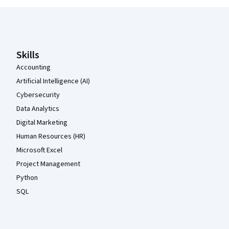
Coursera-Fußzeile
Skills
Accounting
Artificial Intelligence (AI)
Cybersecurity
Data Analytics
Digital Marketing
Human Resources (HR)
Microsoft Excel
Project Management
Python
SQL