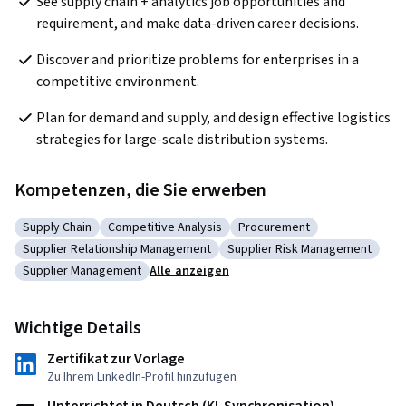
See supply chain + analytics job opportunities and 
requirement, and make data-driven career decisions.
Discover and prioritize problems for enterprises in a 
competitive environment.
Plan for demand and supply, and design effective logistics 
strategies for large-scale distribution systems. 
Kompetenzen, die Sie erwerben
Supply Chain
Competitive Analysis
Procurement
Kategorie: Supply Chain
Kategorie: Competitive Analysis
Kategorie: Procurement
Supplier Relationship Management
Supplier Risk Management
Kategorie: Supplier Relationship Management
Kategorie: Supplier Risk M
Supplier Management
Alle anzeigen
Kategorie: Supplier Management
Wichtige Details
Zertifikat zur Vorlage
Zu Ihrem LinkedIn-Profil hinzufügen
Unterrichtet in Deutsch (KI-Synchronisation)