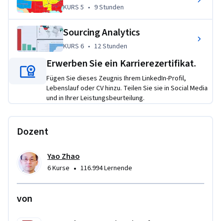
KURS 5
,
9 Stunden
KURS 5
•
9 Stunden
Supply Chain Analytics
: Use analytics to design logistics 
strategies for a large-scale distribution system.
Sourcing Analytics
KURS 6
,
12 Stunden
KURS 6
•
12 Stunden
Übungsprojekt
Erwerben Sie ein Karrierezertifikat.
Learners will build real-life data-driven projects on job 
Fügen Sie dieses Zeugnis Ihrem LinkedIn-Profil,
opportunity analysis, business intelligence and competitive 
Lebenslauf oder CV hinzu. Teilen Sie sie in Social Media
analysis, demand forecasting and planning, distribution and 
und in Ihrer Leistungsbeurteilung.
logistics, inventory management and sourcing intelligence 
using various diagnostic, predictive and prescriptive 
analytics skills and tools.  
Dozent
Yao Zhao
•
6 Kurse
116.994 Lernende
von