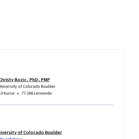
Christy Bozic, PhD, PMP
University of Colorado Boulder
•
10 Kurse
77.266 Lernende
iversity of Colorado Boulder