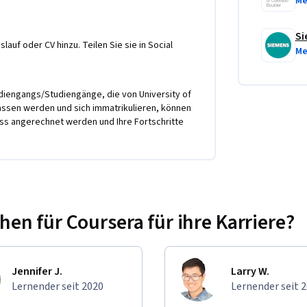
Me
Si
 apply the concepts covered in each course. 
lauf oder CV hinzu. Teilen Sie sie in Social
Me
ses, you will develop the skills needed to 
act, and build resilient global supply chains. 
udiengangs/Studiengänge, die von University of
duate certificate are developed around the 
ssen werden und sich immatrikulieren, können
dership knowledge and skills that inspire the 
ss angerechnet werden und Ihre Fortschritte
udes gaining technical knowledge to apply 
 waste and maximizing impact; 
lar economic models that prioritize 
tegies to communicate effectively and inspire 
n für Coursera für ihre Karriere?
Jennifer J.
Larry W.
Lernender seit 2020
Lernender seit 