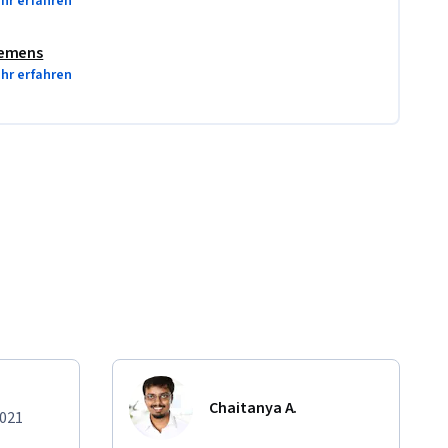
hr erfahren
emens
hr erfahren
Chaitanya A.
2021