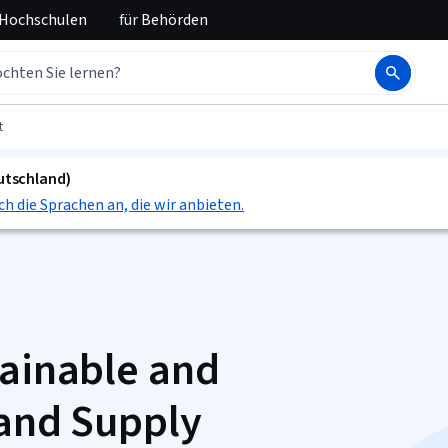
 Hochschulen
für
Behörden
t
eutschland)
ch die Sprachen an, die wir anbieten.
tainable and
 and Supply