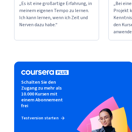
„Es ist eine großartige Erfahrung, in
„Bei ein
meinem eigenen Tempo zu lernen.
Projekt k
Ich kann lernen, wenn ich Zeit und
Kenntnis
Nerven dazu habe.“
den Kurse
anwende
Schalten Sie den
Zugang zu mehr als
10.000 Kursen mit
einem Abonnement
frei
Testversion starten