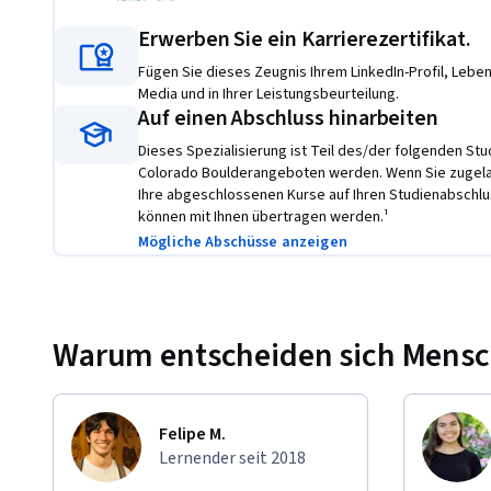
Übungsprojekt
Erwerben Sie ein Karrierezertifikat.
Learners work on projects throughout the specialization to
Fügen Sie dieses Zeugnis Ihrem LinkedIn-Profil, Lebens
Through case studies, peer discussions, and practical exerci
Media und in Ihrer Leistungsbeurteilung.
advance corporate responsibility, reduce environmental imp
Auf einen Abschluss hinarbeiten
Dieses Spezialisierung ist Teil des/der folgenden St
“Design for the Circular Economy” microcredential and gra
Colorado Boulderangeboten werden. Wenn Sie zugela
educational goals of providing technical, business, and lea
Ihre abgeschlossenen Kurse auf Ihren Studienabschlu
transformation towards a more circular economy. This incl
können mit Ihnen übertragen werden.¹
circular economy principles in product design, minimizing
Mögliche Abschüsse anzeigen
developing business acumen to implement innovative circu
sustainability and resilience; and acquiring leadership stra
change within an organization.
Warum entscheiden sich Mensche
Felipe M.
Lernender seit 2018