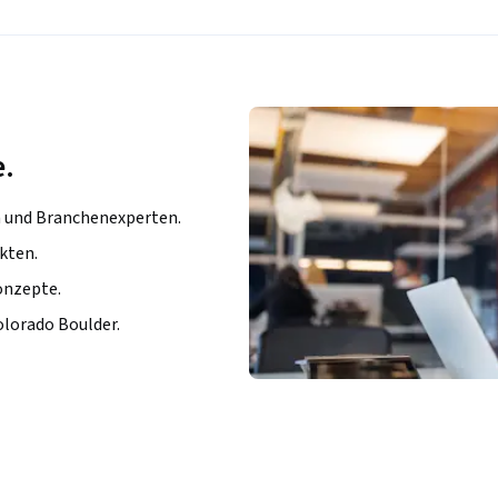
e.
n und Branchenexperten.
kten.
onzepte.
olorado Boulder.