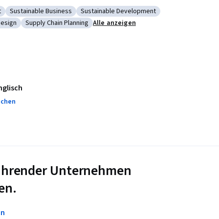
t
Sustainable Business
Sustainable Development
ly Management
Kategorie: Sustainable Business
Kategorie: Sustainable Development
Design
Supply Chain Planning
Alle anzeigen
Sustainable Design
Kategorie: Supply Chain Planning
nglisch
achen
 führender Unternehmen
en.
en