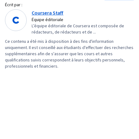
d'ingénierie rapide, Ingénierie rapide, L'image
Écrit par :
classification, Apprentissage automatique
de marque, Connaissance de l'IA, Google
Coursera Staff
appliqué, Modélisation prédictive, Analyse
Gemini, IA générative, Gestion des parties
Équipe éditoriale
statistique, Statistiques descriptives,
L’équipe éditoriale de Coursera est composée de
prenantes, Tableau de bord, Résolution de
Communication technique, Logiciel de
rédacteurs, de rédacteurs et de ...
problèmes, Analyse, Recherche quantitative,
collaboration, Réseaux neuronaux artificiels,
Ce contenu a été mis à disposition à des fins d'information
Gestion des attentes, Stratégies de
uniquement. Il est conseillé aux étudiants d'effectuer des recherches
Algorithmes d'apprentissage automatique,
communication, Analyse de l'activité,
supplémentaires afin de s'assurer que les cours et autres
Présentation des données, Analyse prédictive,
qualifications suivis correspondent à leurs objectifs personnels,
Engagement des parties prenantes, Création
Keras (bibliothèque de réseaux neuronaux),
professionnels et financiers.
de tableaux de bord, Communication technique,
Exploration de texte, Analyse des données,
Présentations, Lignes directrices sur
Apprentissage par arbre de décision,
l'accessibilité du contenu web, Favoriser
Échantillonnage (statistiques), Algorithme de la
l'engagement, Éléments et principes de
forêt aléatoire, Régression logistique,
conception, Études de cas, Intelligence
Évaluation du modèle, Méthodes
artificielle, Logiciel d'analyse de données,
d'apprentissage automatique, Apprentissage
Gestion de portefeuille, L'activation de l'IA,
statistique des machines, Nettoyage des
Sécurité des données, Collecte de données,
données, Prétraitement des données, Modèle