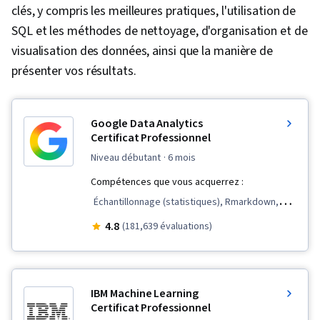
clés, y compris les meilleures pratiques, l'utilisation de
SQL et les méthodes de nettoyage, d'organisation et de
visualisation des données, ainsi que la manière de
présenter vos résultats.
Google Data Analytics
Certificat Professionnel
niveau débutant
· 6 mois
Compétences que vous acquerrez :
Échantillonnage (statistiques), Rmarkdown,
LinkedIn, Présence sur le web, Visualisation des
4.8
(181,639 évaluations)
données, Visualisation interactive des données,
Analyse des données, Structures de données,
Nettoyage des données, Récit de données,
IBM Machine Learning
Logiciel de tableur, R (logiciel), Communication
Certificat Professionnel