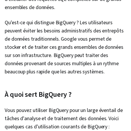
Programmation Python, NumPy, Pandas
ensembles de données.
(paquetage Python), Manipulation de données,
Compétences analytiques, Analyse, Scripting,
Qu'est-ce qui distingue BigQuery ? Les utilisateurs
Principes de programmation, Traitement des
peuvent éviter les besoins administratifs des entrepôts
données, Programmation informatique, SQL,
de données traditionnels. Google vous permet de
Transformation des données, Qualité des
stocker et de traiter ces grands ensembles de données
données, Intégrité des données, Détermination
sur son infrastructure. BigQuery peut traiter des
de la taille de l'échantillon, Prise de décision
données provenant de sources multiples à un rythme
fondée sur des données, Partage des données,
beaucoup plus rapide que les autres systèmes.
Logiciel de visualisation de données, Logiciel
Tableau, Développement professionnel, Outils
d'ingénierie rapide, Ingénierie rapide, L'image
À quoi sert BigQuery ?
de marque, Connaissance de l'IA, Google
Gemini, IA générative, Gestion des parties
Vous pouvez utiliser BigQuery pour un large éventail de
prenantes, Tableau de bord, Résolution de
tâches d'analyse et de traitement des données. Voici
problèmes, Analyse, Recherche quantitative,
quelques cas d'utilisation courants de BigQuery :