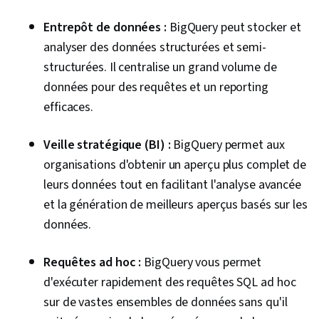
Gestion des attentes, Stratégies de
communication, Analyse de l'activité,
Entrepôt de données :
BigQuery peut stocker et
Engagement des parties prenantes, Création
analyser des données structurées et semi-
de tableaux de bord, Communication technique,
structurées. Il centralise un grand volume de
Présentations, Lignes directrices sur
données pour des requêtes et un reporting
l'accessibilité du contenu web, Favoriser
efficaces.
l'engagement, Éléments et principes de
Veille stratégique (BI) :
BigQuery permet aux
conception, Études de cas, Intelligence
organisations d'obtenir un aperçu plus complet de
artificielle, Logiciel d'analyse de données,
leurs données tout en facilitant l'analyse avancée
Gestion de portefeuille, L'activation de l'IA,
et la génération de meilleurs aperçus basés sur les
Sécurité des données, Collecte de données,
données.
Données non structurées, Gestion des
métadonnées, Importation/exportation de
Requêtes ad hoc :
BigQuery vous permet
données, Bases de données, Accès aux
d'exécuter rapidement des requêtes SQL ad hoc
données, Google Sheets, Tableaux croisés
sur de vastes ensembles de données sans qu'il
dynamiques et graphiques, Formules Excel,