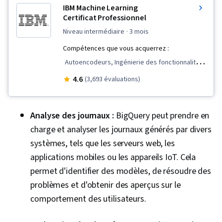
IBM Machine Learning
Certificat Professionnel
niveau intermédiaire
· 3 mois
Compétences que vous acquerrez :
Autoencodeurs, Ingénierie des fonctionnalités,
Réseaux adversoriels génératifs (GAN),
4.6
(3,693 évaluations)
Réseaux neuronaux récurrents (RNN), Analyse
de régression, Réseaux neuronaux convolutifs,
Analyse des journaux :
BigQuery peut prendre en
Scikit Learn (Bibliothèque d'apprentissage
charge et analyser les journaux générés par divers
automatique), IA générative, Programmation
systèmes, tels que les serveurs web, les
Python, Analyse des séries temporelles et
applications mobiles ou les appareils IoT. Cela
prévisions, Apprentissage par renforcement,
permet d'identifier des modèles, de résoudre des
Apprentissage profond, Réduction de la
problèmes et d'obtenir des aperçus sur le
dimensionnalité, Apprentissage supervisé,
comportement des utilisateurs.
Architectures de modèles génératifs, Science
des données, Apprentissage non supervisé,