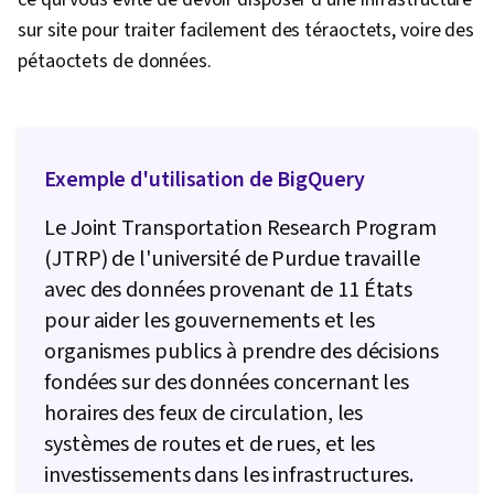
statistique des machines, Nettoyage des
sur site pour traiter facilement des téraoctets, voire des
données, Prétraitement des données, Modèle
pétaoctets de données.
de formation, Optimisation du modèle, Logique
d'entreprise, Tests d'hypothèses statistiques,
Transformation des données, Inférence
statistique, Importation/exportation de
Exemple d'utilisation de BigQuery
données, Accès aux données, Traitement des
Le Joint Transportation Research Program
données, Probabilités et statistiques,
(JTRP) de l'université de Purdue travaille
Manipulation de données, Traitement des
avec des données provenant de 11 États
données, Méthodes statistiques, Statistiques,
pour aider les gouvernements et les
Mesure de la performance, Big Data,
organismes publics à prendre des décisions
Modélisation statistique, Apprentissage par
fondées sur des données concernant les
transfert, Vision par ordinateur, Intelligence
horaires des feux de circulation, les
artificielle et apprentissage automatique
systèmes de routes et de rues, et les
(IA/ML), Analyse d'images, Intelligence
investissements dans les infrastructures.
artificielle, Mise au point