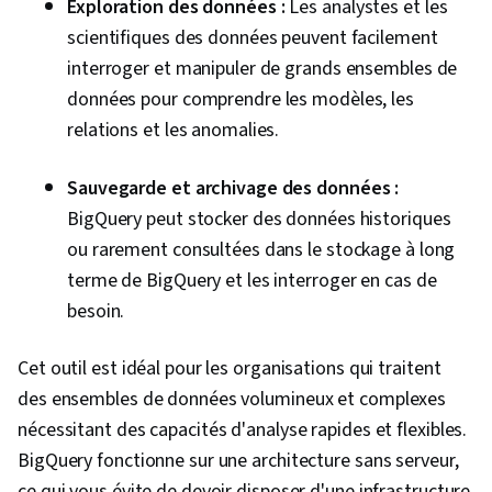
Exploration des données :
Les analystes et les
Apprentissage automatique, Analyse
scientifiques des données peuvent facilement
exploratoire des données, Algorithmes de
interroger et manipuler de grands ensembles de
classification, Apprentissage automatique
données pour comprendre les modèles, les
appliqué, Modélisation prédictive, Analyse
relations et les anomalies.
statistique, Statistiques descriptives,
Communication technique, Logiciel de
Sauvegarde et archivage des données :
collaboration, Réseaux neuronaux artificiels,
BigQuery peut stocker des données historiques
Algorithmes d'apprentissage automatique,
ou rarement consultées dans le stockage à long
Présentation des données, Analyse prédictive,
terme de BigQuery et les interroger en cas de
Keras (bibliothèque de réseaux neuronaux),
besoin.
Exploration de texte, Analyse des données,
Apprentissage par arbre de décision,
Cet outil est idéal pour les organisations qui traitent
Échantillonnage (statistiques), Algorithme de la
des ensembles de données volumineux et complexes
forêt aléatoire, Régression logistique,
nécessitant des capacités d'analyse rapides et flexibles.
Évaluation du modèle, Méthodes
BigQuery fonctionne sur une architecture sans serveur,
d'apprentissage automatique, Apprentissage
ce qui vous évite de devoir disposer d'une infrastructure