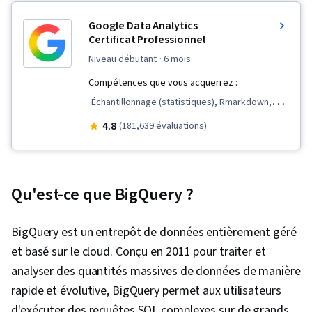
Google Data Analytics
Certificat Professionnel
niveau débutant
· 6 mois
Compétences que vous acquerrez :
Échantillonnage (statistiques), Rmarkdown,
LinkedIn, Présence sur le web, Visualisation des
4.8
(181,639 évaluations)
données, Visualisation interactive des données,
Analyse des données, Structures de données,
Nettoyage des données, Récit de données,
Qu'est-ce que BigQuery ?
Logiciel de tableur, R (logiciel), Communication
avec les parties prenantes, Présentation des
BigQuery est un entrepôt de données entièrement géré
données, Compétences en matière d'entretien,
et basé sur le cloud. Conçu en 2011 pour traiter et
Ggplot2, Validation des données,
analyser des quantités massives de données de manière
Programmation orientée objet (POO), Gestion
rapide et évolutive, BigQuery permet aux utilisateurs
des fichiers, Éthique des données,
d'exécuter des requêtes SQL complexes sur de grands