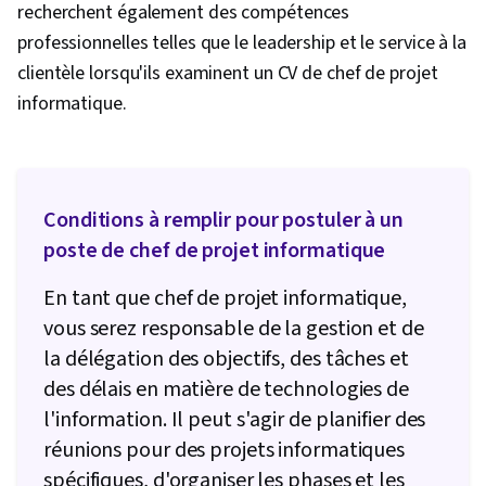
recherchent également des compétences
risques, Réflexion stratégique, Coordination du
professionnelles telles que le leadership et le service à la
projet, Contrôle des projets, Récit de données,
clientèle lorsqu'ils examinent un CV de chef de projet
Gestion des risques liés aux projets, Mise en
informatique.
œuvre du projet, Leadership et gestion, Suivi
des questions, Structure organisationnelle,
Gestion des programmes, Analyse des parties
prenantes, Fixation des objectifs, Cadres de
Conditions à remplir pour postuler à un
responsabilité, Mesure de la performance,
poste de chef de projet informatique
Outils d'ingénierie rapide, Rédaction
En tant que chef de projet informatique,
commerciale, Gestion des ressources, Analyse
vous serez responsable de la gestion et de
coûts-avantages, Développement
la délégation des objectifs, des tâches et
professionnel, L'image de marque,
des délais en matière de technologies de
Connaissance de l'IA, Ingénierie rapide, Google
l'information. Il peut s'agir de planifier des
Gemini, IA générative, Estimation du projet,
réunions pour des projets informatiques
Marchés publics, Atténuation des risques,
spécifiques, d'organiser les phases et les
Budgétisation, Gestion du budget, Gestion des