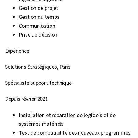
professionnel, L'image de marque,
Gestion de projet
Connaissance de l'IA, Ingénierie rapide, Google
Gestion du temps
Gemini, IA générative, Estimation du projet,
Communication
Marchés publics, Atténuation des risques,
Prise de décision
Budgétisation, Gestion du budget, Gestion des
documents, Calendriers des projets, Cadre de
Expérience
gestion des risques, Gestion des coûts,
Estimation des coûts, Estimation
Solutions Stratégiques, Paris
Spécialiste support technique
Depuis février 2021
Installation et réparation de logiciels et de
systèmes matériels
Test de compatibilité des nouveaux programmes