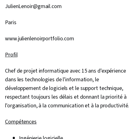
projet), Documentation du projet, Facilitation de
JulienLenoir@gmail.com
réunions, Planification de la communication,
Paris
Engagement des parties prenantes, Gestion
des parties prenantes, L'activation de l'IA,
www.julienlenoirportfolio.com
Facilitation de la discussion, Gestion des
risques, Réflexion stratégique, Coordination du
Profil
projet, Contrôle des projets, Récit de données,
Gestion des risques liés aux projets, Mise en
Chef de projet informatique avec 15 ans d'expérience
œuvre du projet, Leadership et gestion, Suivi
dans les technologies de l'information, le
des questions, Structure organisationnelle,
développement de logiciels et le support technique,
Gestion des programmes, Analyse des parties
respectant toujours les délais et donnant la priorité à
prenantes, Fixation des objectifs, Cadres de
l'organisation, à la communication et à la productivité.
responsabilité, Mesure de la performance,
Outils d'ingénierie rapide, Rédaction
Compétences
commerciale, Gestion des ressources, Analyse
coûts-avantages, Développement
Ingénierie logicielle