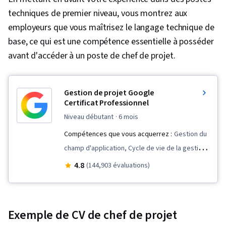
techniques de premier niveau, vous montrez aux
employeurs que vous maîtrisez le langage technique de
base, ce qui est une compétence essentielle à posséder
avant d'accéder à un poste de chef de projet.
Gestion de projet Google
Certificat Professionnel
niveau débutant
· 6 mois
Compétences que vous acquerrez :
Gestion du
champ d'application, Cycle de vie de la gestion
de projet, Compétences en matière
4.8
(144,903 évaluations)
d'entretien, Gestion d'équipe, Communication
avec les parties prenantes, Présence sur le
web, Évaluation de la qualité, Assurance qualité,
Exemple de CV de chef de projet
Qualité des produits (AQ/CQ), Rétrospectives