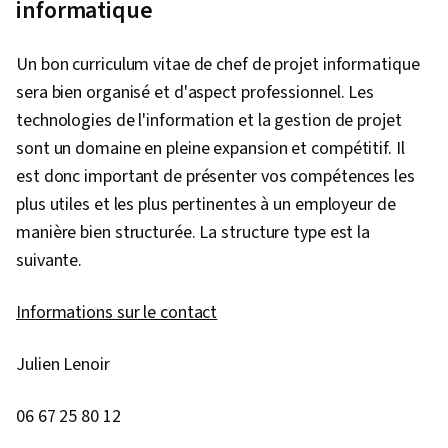
informatique
de sprint, Arriérés, Gestion de projet agile,
Planification du projet, Gestion de la qualité,
Un bon curriculum vitae de chef de projet informatique
Leadership d'équipe, Clôture du projet, Gestion
sera bien organisé et d'aspect professionnel. Les
de projet, Définition du champ d'application du
technologies de l'information et la gestion de projet
projet, Gestion du changement,
sont un domaine en pleine expansion et compétitif. Il
Développement logiciel agile, Témoignage de
est donc important de présenter vos compétences les
l'utilisateur, Feuilles de route des produits,
plus utiles et les plus pertinentes à un employeur de
Planification du sprint, Résolution de
manière bien structurée. La structure type est la
problèmes, Coach, Logiciel de gestion de
suivante.
projet, Changement organisationnel,
Renforcement de l'esprit d'équipe,
Informations sur le contact
Établissement de priorités, Esprit d'équipe,
Développement agile de produits,
Julien Lenoir
Méthodologie de la cascade, Influence,
Exigences relatives aux produits, Méthodologie
06 67 25 80 12
agile, Objectifs intelligents, Jalons (gestion de