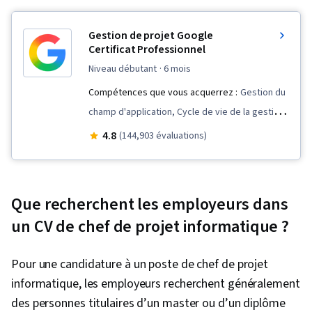
Gestion de projet Google
Certificat Professionnel
niveau débutant
· 6 mois
Compétences que vous acquerrez :
Gestion du
champ d'application, Cycle de vie de la gestion
de projet, Compétences en matière
4.8
(144,903 évaluations)
d'entretien, Gestion d'équipe, Communication
avec les parties prenantes, Présence sur le
web, Évaluation de la qualité, Assurance qualité,
Que recherchent les employeurs dans
Qualité des produits (AQ/CQ), Rétrospectives
un CV de chef de projet informatique ?
de sprint, Arriérés, Gestion de projet agile,
Planification du projet, Gestion de la qualité,
Pour une candidature à un poste de chef de projet
Leadership d'équipe, Clôture du projet, Gestion
informatique, les employeurs recherchent généralement
de projet, Définition du champ d'application du
des personnes titulaires d’un master ou d’un diplôme
projet, Gestion du changement,