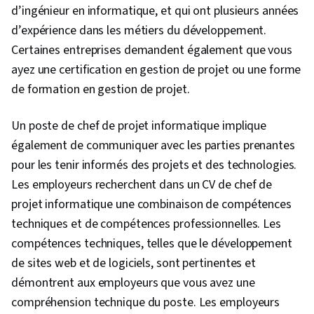
d’ingénieur en informatique, et qui ont plusieurs années
Développement logiciel agile, Témoignage de
d’expérience dans les métiers du développement.
l'utilisateur, Feuilles de route des produits,
Certaines entreprises demandent également que vous
Planification du sprint, Résolution de
ayez une certification en gestion de projet ou une forme
problèmes, Coach, Logiciel de gestion de
de formation en gestion de projet.
projet, Changement organisationnel,
Renforcement de l'esprit d'équipe,
Un poste de chef de projet informatique implique
Établissement de priorités, Esprit d'équipe,
également de communiquer avec les parties prenantes
Développement agile de produits,
pour les tenir informés des projets et des technologies.
Méthodologie de la cascade, Influence,
Les employeurs recherchent dans un CV de chef de
Exigences relatives aux produits, Méthodologie
projet informatique une combinaison de compétences
agile, Objectifs intelligents, Jalons (gestion de
techniques et de compétences professionnelles. Les
projet), Documentation du projet, Facilitation de
compétences techniques, telles que le développement
réunions, Planification de la communication,
de sites web et de logiciels, sont pertinentes et
Engagement des parties prenantes, Gestion
démontrent aux employeurs que vous avez une
des parties prenantes, L'activation de l'IA,
compréhension technique du poste. Les employeurs
Facilitation de la discussion, Gestion des