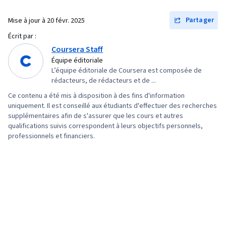
web, Évaluation de la qualité, Assurance qualité,
Qualité des produits (AQ/CQ), Rétrospectives
Partager
Mise à jour à
20 févr. 2025
de sprint, Arriérés, Gestion de projet agile,
Écrit par :
Planification du projet, Gestion de la qualité,
Coursera Staff
Leadership d'équipe, Clôture du projet, Gestion
Équipe éditoriale
L’équipe éditoriale de Coursera est composée de
de projet, Définition du champ d'application du
rédacteurs, de rédacteurs et de ...
projet, Gestion du changement,
Ce contenu a été mis à disposition à des fins d'information
Développement logiciel agile, Témoignage de
uniquement. Il est conseillé aux étudiants d'effectuer des recherches
l'utilisateur, Feuilles de route des produits,
supplémentaires afin de s'assurer que les cours et autres
qualifications suivis correspondent à leurs objectifs personnels,
Planification du sprint, Résolution de
professionnels et financiers.
problèmes, Coach, Logiciel de gestion de
projet, Changement organisationnel,
Renforcement de l'esprit d'équipe,
Établissement de priorités, Esprit d'équipe,
Développement agile de produits,
Méthodologie de la cascade, Influence,