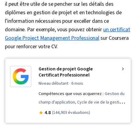
il peut être utile de se pencher sur les détails des
diplômes en gestion de projet et en technologies de
l'information nécessaires pour exceller dans ce
domaine. Par exemple, vous pouvez obtenir
un certificat
Google Project Management Professional
sur Coursera
pour renforcer votre CV.
Gestion de projet Google
Certificat Professionnel
niveau débutant
· 6 mois
Compétences que vous acquerrez :
Gestion du
champ d'application, Cycle de vie de la gestion
de projet, Compétences en matière
4.8
(144,903 évaluations)
d'entretien, Gestion d'équipe, Communication
avec les parties prenantes, Présence sur le