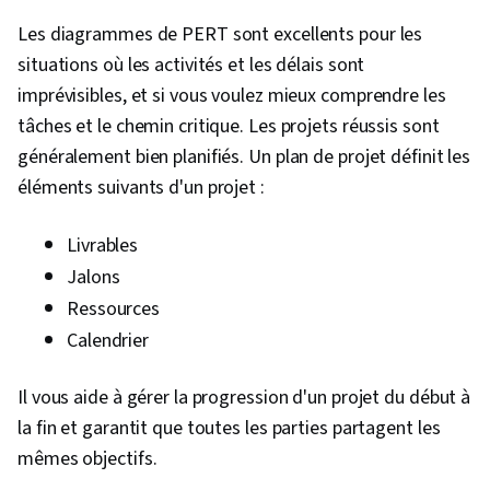
flèches entre eux sont les
tâches elles-mêmes.
tâches.
Les diagrammes de PERT sont excellents pour les
Se concentre sur l'activité
Axé sur les tâches, et donc
situations où les activités et les délais sont
(jalons), et est donc
plus approprié pour
imprévisibles, et si vous voulez mieux comprendre les
excellent pour examiner le
considérer les tâches du
projet du point de vue du
point de vue des personnes
tâches et le chemin critique. Les projets réussis sont
client du projet.
qui les réalisent.
généralement bien planifiés. Un plan de projet définit les
éléments suivants d'un projet :
Livrables
Jalons
Ressources
Calendrier
Il vous aide à gérer la progression d'un projet du début à
la fin et garantit que toutes les parties partagent les
mêmes objectifs.