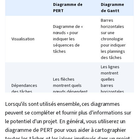
Diagramme de
Diagramme
PERT
de Gantt
Barres
Diagramme de «
horizontales
nœuds » pour
sur une
Visualisation
indiquer les
chronologie
séquences de
pour indiquer
tâches
les plannings
des tâches
Les lignes
montrent
Les flèches
quelles
Dépendances
montrent quels
barres
des tâches
nœuds dépendent
horizontales
les uns des autres.
dépendent
Lorsqu'ils sont utilisés ensemble, ces diagrammes
les unes des
autres.
peuvent se compléter et fournir plus d'informations sur
Mieux adapté
le potentiel d'un projet. En général, vous utiliserez un
Mieux adapté aux
aux projets
diagramme de PERT pour vous aider à cartographier
projets complexes
plus simples
Représentation
toutes les tâches et les jalons impliqués dans un projet
avec de
avec des