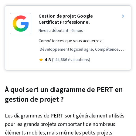
Gestion de projet Google
Certificat Professionnel
niveau débutant
· 6 mois
Compétences que vous acquerrez :
Développement logiciel agile, Compétences
en matière d'entretien, Gestion d'équipe,
4.8
(144,886 évaluations)
Communication avec les parties prenantes,
Leadership d'équipe, Gestion du champ
d'application, Cycle de vie de la gestion de
À quoi sert un diagramme de PERT en
projet, Présence sur le web, Évaluation de la
gestion de projet ?
qualité, Assurance qualité, Qualité des produits
(AQ/CQ), Rétrospectives de sprint, Clôture du
Les diagrammes de PERT sont généralement utilisés
projet, Gestion de projet, Définition du champ
pour les grands projets comportant de nombreux
d'application du projet, Gestion du
éléments mobiles, mais même les petits projets
changement, Arriérés, Gestion de projet agile,