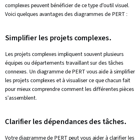
complexes peuvent bénéficier de ce type d'outil visuel.
Planification du projet, Gestion de la qualité,
Voici quelques avantages des diagrammes de PERT :
Témoignage de l'utilisateur, Feuilles de route
des produits, Planification du sprint,
Changement organisationnel, Coach,
Simplifier les projets complexes.
Développement agile de produits, Résolution
de problèmes, Logiciel de gestion de projet,
Les projets complexes impliquent souvent plusieurs
Renforcement de l'esprit d'équipe,
équipes ou départements travaillant sur des tâches
Établissement de priorités, Méthodologie agile,
connexes. Un diagramme de PERT vous aide à simplifier
Méthodologie de la cascade, Influence,
les projets complexes et à visualiser ce que chacun fait
Exigences relatives aux produits, Esprit
pour mieux comprendre comment les différentes pièces
d'équipe, Développement professionnel, Outils
s'assemblent.
d'ingénierie rapide, Ingénierie rapide, L'image
de marque, Connaissance de l'IA, Google
Clarifier les dépendances des tâches.
Gemini, IA générative, Gestion des risques,
Récit de données, Coordination du projet,
Votre diagramme de PERT peut vous aider à clarifier les
Contrôle des projets, Leadership et gestion,