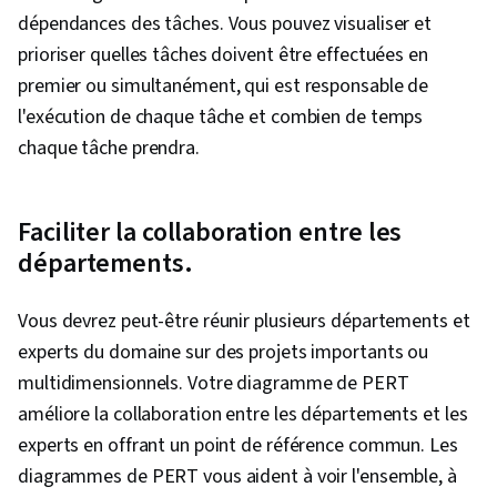
dépendances des tâches. Vous pouvez visualiser et
Mise en œuvre du projet, Gestion des risques
prioriser quelles tâches doivent être effectuées en
liés aux projets, Réflexion stratégique, Suivi
premier ou simultanément, qui est responsable de
des questions, Jalons (gestion de projet),
l'exécution de chaque tâche et combien de temps
Documentation du projet, Budgétisation,
chaque tâche prendra.
Estimation du projet, Marchés publics,
Atténuation des risques, Planification de la
communication, Gestion du budget, Gestion
Faciliter la collaboration entre les
des documents, Gestion des coûts, Cadre de
départements.
gestion des risques, Calendriers des projets,
Estimation, Estimation des coûts, Analyse des
Vous devrez peut-être réunir plusieurs départements et
parties prenantes, Fixation des objectifs,
experts du domaine sur des projets importants ou
Objectifs intelligents, Cadres de
multidimensionnels. Votre diagramme de PERT
responsabilité, Mesure de la performance,
améliore la collaboration entre les départements et les
Rédaction commerciale, Gestion des parties
experts en offrant un point de référence commun. Les
prenantes, Gestion des ressources, Analyse
diagrammes de PERT vous aident à voir l'ensemble, à
coûts-avantages, Engagement des parties