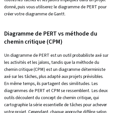
de la
nombreuses
tâches ayant
donné, puis vous utiliserez le diagramme de PERT pour
complexité
dépendances
des durées
créer votre diagramme de Gantt.
entre les tâches.
clairement
définies.
Offre une vue plus
Diagramme de PERT vs méthode du
large du projet
Offre une vue
dans son
chemin critique (CPM)
Vue
détaillée des
ensemble et de la
d'ensemble du
tâches et de
façon dont les
projet
leurs
tâches dépendent
Un diagramme de PERT est un outil probabiliste axé sur
plannings.
les unes des
les activités et les jalons, tandis que la méthode du
autres.
chemin critique (CPM) est un diagramme déterministe
axé sur les tâches, plus adapté aux projets prévisibles.
En même temps, ils partagent des similitudes. Les
diagrammes de PERT et CPM se ressemblent. Les deux
outils découlent du concept de chemin critique, qui
cartographie la série essentielle de tâches pour achever
votre projet. Cependant, chaque approche diffère selon