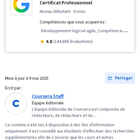
Certificat Professionnel
niveau débutant
· 6 mois
Compétences que vous acquerrez :
Développement logiciel agile, Compétences
en matière d'entretien, Gestion d'équipe,
4.8
(144,886 évaluations)
Communication avec les parties prenantes,
Leadership d'équipe, Gestion du champ
d'application, Cycle de vie de la gestion de
projet, Présence sur le web, Évaluation de la
Partager
Mise à jour à
9 mai 2025
qualité, Assurance qualité, Qualité des produits
Écrit par :
(AQ/CQ), Rétrospectives de sprint, Clôture du
Coursera Staff
projet, Gestion de projet, Définition du champ
Équipe éditoriale
L’équipe éditoriale de Coursera est composée de
d'application du projet, Gestion du
rédacteurs, de rédacteurs et de ...
changement, Arriérés, Gestion de projet agile,
Ce contenu a été mis à disposition à des fins d'information
Planification du projet, Gestion de la qualité,
uniquement. Il est conseillé aux étudiants d'effectuer des recherches
Témoignage de l'utilisateur, Feuilles de route
supplémentaires afin de s'assurer que les cours et autres