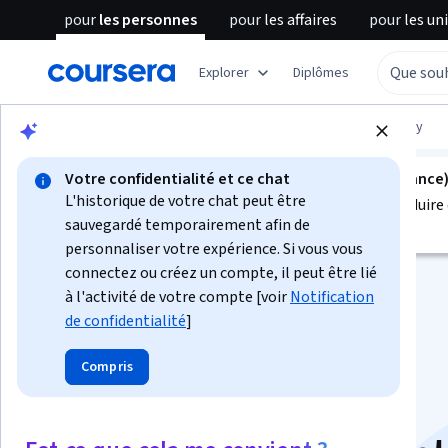
pour
les personnes
pour
les affaires
pour
les un
Explorer
Diplômes
Parcourir
Information Technology
Security
Votre confidentialité et ce chat
Ce cours n'est pas disponible en Français (France
L'historique de votre chat peut être
Nous sommes actuellement en train de le traduire 
sauvegardé temporairement afin de
disponibles.
personnaliser votre expérience. Si vous vous
connectez ou créez un compte, il peut être lié
à l'activité de votre compte [voir
Notification
de confidentialité
]
Compris
Advanced Network