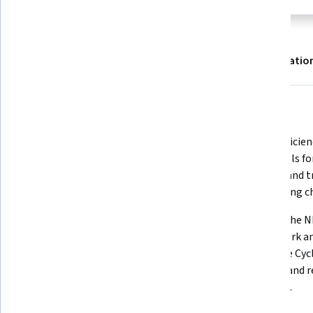
À propos
Résultats
Modules
Recommandatio
Affichage des éléments #1 à #5, sur un total de 5 éléments.
Ce que vous apprendrez
Understand the differences 
Gain proficien
between network situational 
COTS tools fo
awareness and traditional NIDS for 
analysis and 
effective incident detection.
networking ch
Learn to conduct ROC analysis on 
Explore the N
IDS data and interpret event 
Framework and
graphs and precision-recall 
Response Cycle
metrics for better decision-
manage and re
making.
incidents.