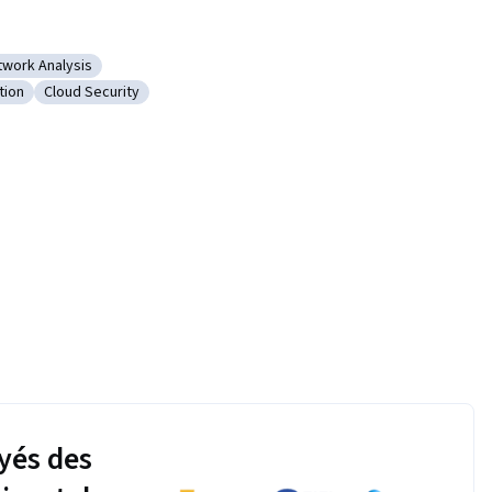
twork Analysis
Detection
tégorie : Network Analysis
tion
Cloud Security
 Threat Detection
Catégorie : Cloud Security
yés des