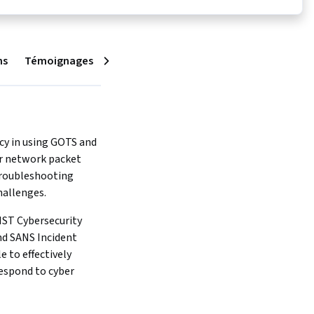
ns
Témoignages
Suivant
cy in using GOTS and 
r network packet 
troubleshooting 
allenges.
IST Cybersecurity 
 SANS Incident 
 to effectively 
spond to cyber 