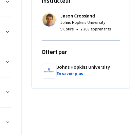
Instructeur
rs will 
Jason Crossland
xperience 
Johns Hopkins University
ident 
•
9 Cours
7 303 apprenants
-world 
SANS 
Offert par
Johns Hopkins University
ty to 
En savoir plus
aring them 
r you're 
course 
network 