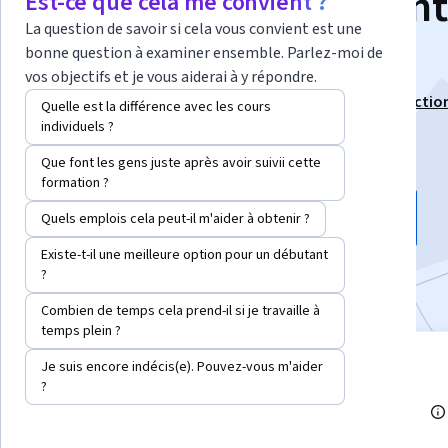
Analysis and Incident
Est-ce que cela me convient ?
La question de savoir si cela vous convient est une
Response
bonne question à examiner ensemble. Parlez-moi de
vos objectifs et je vous aiderai à y répondre.
Ce cours fait partie de
Spécialisation "Intrusion Detectio
Quelle est la différence avec les cours
individuels ?
Instructeur :
Jason Crossland
Que font les gens juste après avoir suivii cette
formation ?
Inscrivez-vous gratuitement
Quels emplois cela peut-il m'aider à obtenir ?
Commence le 7 août
Existe-t-il une meilleure option pour un débutant
Inclus avec
•
En savoir plus
?
Combien de temps cela prend-il si je travaille à
temps plein ?
niveau
7 modules
Je suis encore indécis(e). Pouvez-vous m'aider
?
Intermédiaire
Obtenez un aperçu d'un sujet et
apprenez les principes
Expérience
fondamentaux.
recommandée