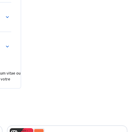
ement
ulum vitae ou
 votre