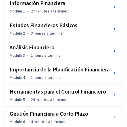
Información Financiera
pueden afectar el rumbo de tu empresa o idea de negocio y 
saber si estás aplicando los recursos de una manera eficiente.

Module 1
•
27 minutes
à terminer
Al término del curso aplicarás herramientas básicas de 
análisis, control y evaluación de información financiera para 
Estados Financieros Básicos
una adecuada gestión de negocio.
Module 2
•
3 heures
à terminer
Análisis Financiero
Module 3
•
1 heure
à terminer
Importancia de la Planificación Financiera
Module 4
•
1 heure
à terminer
Herramientas para el Control Financiero
Module 5
•
24 minutes
à terminer
Gestión Financiera a Corto Plazo
Module 6
•
4 minutes
à terminer