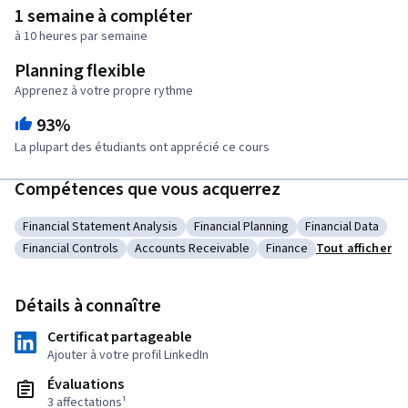
1 semaine à compléter
à 10 heures par semaine
Planning flexible
Apprenez à votre propre rythme
93%
La plupart des étudiants ont apprécié ce cours
Compétences que vous acquerrez
Financial Statement Analysis
Financial Planning
Financial Data
Catégorie : Financial Statement Analysis
Catégorie : Financial Planning
Catégorie : Fina
Financial Controls
Accounts Receivable
Finance
Tout afficher
Catégorie : Financial Controls
Catégorie : Accounts Receivable
Catégorie : Finance
Détails à connaître
Certificat partageable
Ajouter à votre profil LinkedIn
Évaluations
3 affectations¹