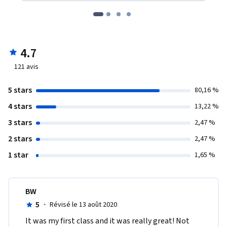
4.7
121
avis
5 stars
80,16 %
4 stars
13,22 %
3 stars
2,47 %
2 stars
2,47 %
1 star
1,65 %
BW
5
·
Révisé le 13 août 2020
It was my first class and it was really great! Not 