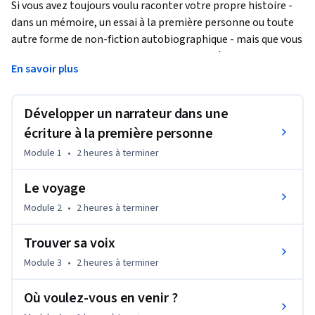
Si vous avez toujours voulu raconter votre propre histoire - 
dans un mémoire, un essai à la première personne ou toute 
autre forme de non-fiction autobiographique - mais que vous 
pensiez ne pas avoir les outils ou le cadre nécessaires, ce 
En savoir plus
cours est fait pour vous. Nous apprendrons comment une 
écriture à la première personne réussie est structurée pour 
offrir au lecteur un sentiment de mouvement propulsif, et 
Développer un narrateur dans une
est guidée par un narrateur qui est délibérément conçu. Nous 
écriture à la première personne
explorerons les façons dont le langage peut être utilisé pour 
Module 1
•
2 heures
à terminer
créer un ton, afin que la charge émotionnelle de vos mots 
soit aussi puissante que la narration. Enfin, nous nous 
Le voyage
pencherons sur la responsabilité de l'écrivain envers le 
lecteur : l'importance d'être un guide qui inclut le lecteur 
Module 2
•
2 heures
à terminer
dans l'expérience sensorielle, émotionnelle et intellectuelle 
Trouver sa voix
que vous souhaitez partager par le biais de votre écriture.
Module 3
•
2 heures
à terminer
Où voulez-vous en venir ?