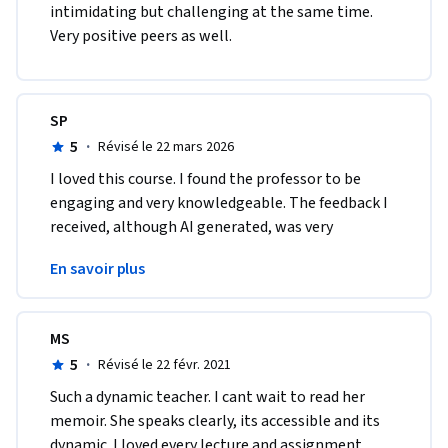
intimidating but challenging at the same time. 
Very positive peers as well.
SP
5
·
Révisé le 22 mars 2026
I loved this course. I found the professor to be 
engaging and very knowledgeable. The feedback I 
received, although AI generated, was very 
insightful and bang on in my opinion. A+ for this 
En savoir plus
course. :)
MS
5
·
Révisé le 22 févr. 2021
Such a dynamic teacher. I cant wait to read her 
memoir. She speaks clearly, its accessible and its 
dynamic. I loved every lecture and assignment. 