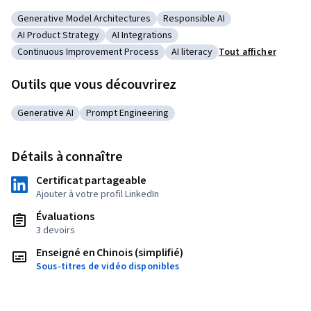
Generative Model Architectures
Responsible AI
Catégorie : Generative Model Architectures
Catégorie : Responsible AI
AI Product Strategy
AI Integrations
Catégorie : AI Product Strategy
Catégorie : AI Integrations
Continuous Improvement Process
AI literacy
Tout afficher
Catégorie : Continuous Improvement Process
Catégorie : AI literacy
Outils que vous découvrirez
Generative AI
Prompt Engineering
Catégorie : Generative AI
Catégorie : Prompt Engineering
Détails à connaître
Certificat partageable
Ajouter à votre profil LinkedIn
Évaluations
3 devoirs
Enseigné en Chinois (simplifié)
Sous-titres de vidéo disponibles