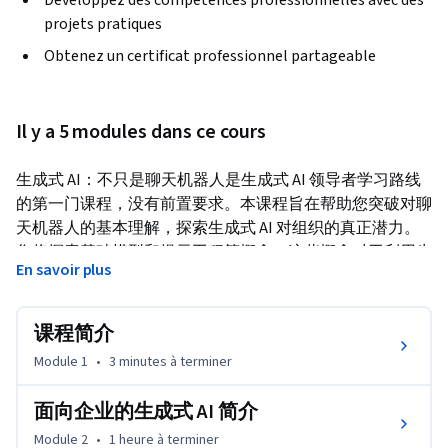
Développez des compétences professionnelles avec des
projets pratiques
Obtenez un certificat professionnel partageable
Il y a 5 modules dans ce cours
生成式 AI：不只是聊天机器人是生成式 AI 领导者学习路线
的第一门课程，没有前置要求。本课程旨在帮助您突破对聊
天机器人的基本理解，探索生成式 AI 对组织的真正潜力。
您将探索基础模型和提示工程等概念，这些概念对于利用生
En savoir plus
成式 AI 的强大功能至关重要。本课程还将说明，为组织制
定成功的生成式 AI 策略时，应考虑的重要因素。
课程简介
Module 1
•
3 minutes
à terminer
面向企业的生成式 AI 简介
Module 2
•
1 heure
à terminer