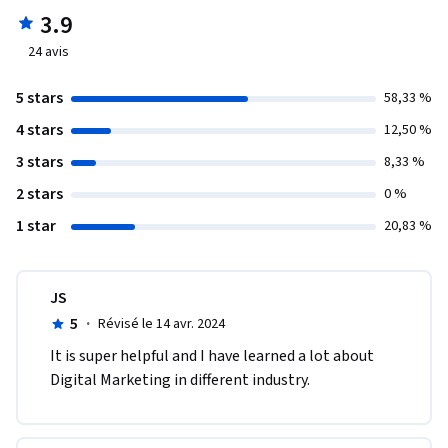
3.9
24
avis
5 stars
58,33 %
4 stars
12,50 %
3 stars
8,33 %
2 stars
0 %
1 star
20,83 %
JS
5
·
Révisé le 14 avr. 2024
It is super helpful and I have learned a lot about 
Digital Marketing in different industry. 