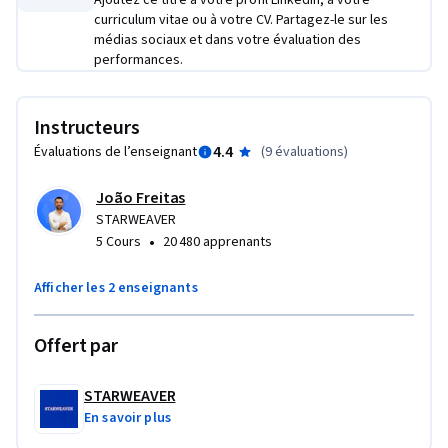
efforts.

Ajoutez ce titre à votre profil LinkedIn, à votre
curriculum vitae ou à votre CV. Partagez-le sur les
médias sociaux et dans votre évaluation des
Whether you’re an aspiring hospitality marketer, hotel 
performances.
manager, entrepreneur, hotel owner, or hospitality 
professional looking to strengthen your digital skills, this 
course offers a practical and engaging introduction to 
Instructeurs
modern marketing for hotel industry success.

4.4
Évaluations de l’enseignant
(
9 évaluations
)
As for prerequisites, learners should possess basic computer 
João Freitas
skills and be internet literate. Familiarity with popular social 
STARWEAVER
media platforms like Facebook, Instagram, and Twitter is 
•
5 Cours
20 480 apprenants
recommended, although no prior experience in hotel 
marketing or social media is required to enroll in this course.
Afficher les 2 enseignants
Offert par
STARWEAVER
En savoir plus