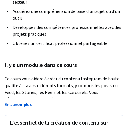
secteur
Acquérez une compréhension de base d'un sujet ou d'un
outil
Développez des compétences professionnelles avec des
projets pratiques
Obtenez un certificat professionnel partageable
Il y a un module dans ce cours
Ce cours vous aidera à créer du contenu Instagram de haute 
qualité à travers différents formats, y compris les posts du 
Feed, les Stories, les Reels et les Carousels. Vous 
développerez des compétences en matière de narration, 
En savoir plus
rédigerez des légendes convaincantes et élaborerez des 
incitations à l'action efficaces pour stimuler l'engagement. 
Vous apprendrez également la photographie mobile et les 
L'essentiel de la création de contenu sur
principes de conception visuelle pour capturer et éditer des 