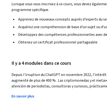
Lorsque vous vous inscrivez à ce cours, vous devez égaleme
programme spécifique.
Apprenez de nouveaux concepts auprès d'experts du se
Acquérez une compréhension de base d'un sujet ou d'un
Développez des compétences professionnelles avec de
Obtenez un certificat professionnel partageable
Il y a 4 modules dans ce cours
Depuis l'irruption du ChatGPT en novembre 2022, l'intérêt pou
augmenté de plus de 400 %.  Las criptomonedas y el metave
atención de periodistas, consultoras y curiosos, prácticamen
ne parlera plus que d'intelligence artificielle dans tous le
En savoir plus
Yuval Noah Harari, auteur de best-sellers internationaux te
l'intelligence artificielle s'était emparée du système opér