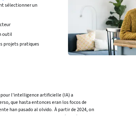
nt sélectionner un
cteur
 outil
s projets pratiques
r l'intelligence artificielle (IA) a 
rso, que hasta entonces eran los focos de 
te han pasado al olvido.  À partir de 2024, on 
s domaines.  Pour expliquer ce phénomène, 
ls que Homo Deus et Sapiens, a déclaré que 
ationnel de l'humanité, à savoir précisément 