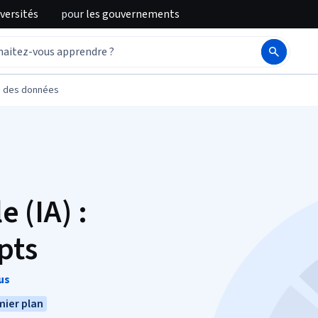
iversités
pour
les gouvernements
n des données
e (IA) :
pts
us
mier plan