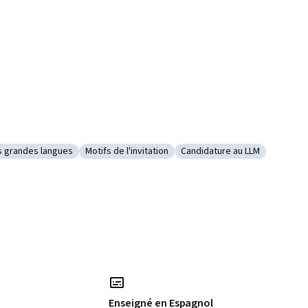
s grandes langues
Motifs de l'invitation
Candidature au LLM
délisation des grandes langues
Catégorie : Motifs de l'invitation
Catégorie : Candidature au
Enseigné en Espagnol