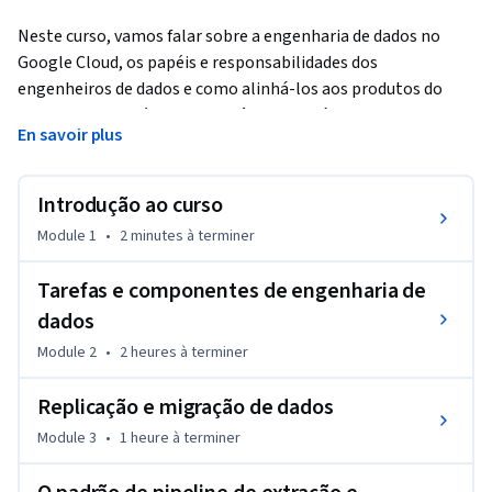
Neste curso, vamos falar sobre a engenharia de dados no 
Google Cloud, os papéis e responsabilidades dos 
engenheiros de dados e como alinhá-los aos produtos do 
Google Cloud. Além disso, você aprenderá a lidar com os 
En savoir plus
desafios da engenharia de dados.
Introdução ao curso
Module 1
•
2 minutes
à terminer
Tarefas e componentes de engenharia de
dados
Module 2
•
2 heures
à terminer
Replicação e migração de dados
Module 3
•
1 heure
à terminer