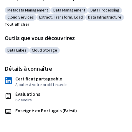
Metadata Management
Data Management
Data Processing
Catégorie : Metadata Management
Catégorie : Data Management
Catégorie : Data Pro
Cloud Services
Extract, Transform, Load
Data Infrastructure
Catégorie : Cloud Services
Catégorie : Extract, Transform, Load
Catégorie : Data Infra
Tout afficher
Outils que vous découvrirez
Data Lakes
Cloud Storage
Catégorie : Data Lakes
Catégorie : Cloud Storage
Détails à connaître
Certificat partageable
Ajouter à votre profil LinkedIn
Évaluations
6 devoirs
Enseigné en Portugais (Brésil)