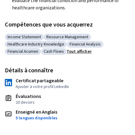
evaluate the financial condition and performance of 
healthcare organizations.
Compétences que vous acquerrez
Income Statement
Resource Management
Catégorie : Income Statement
Catégorie : Resource Management
Healthcare Industry Knowledge
Financial Analysis
Catégorie : Healthcare Industry Knowledge
Catégorie : Financial Analysis
Financial Acumen
Cash Flows
Tout afficher
Catégorie : Financial Acumen
Catégorie : Cash Flows
Détails à connaître
Certificat partageable
Ajouter à votre profil LinkedIn
Évaluations
20 devoirs
Enseigné en Anglais
5 langues disponibles