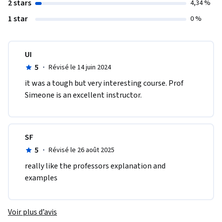
2 stars
4,34 %
1 star
0 %
UI
5
·
Révisé le 14 juin 2024
it was a tough but very interesting course. Prof 
Simeone is an excellent instructor.
SF
5
·
Révisé le 26 août 2025
really like the professors explanation and 
examples
Voir plus d’avis