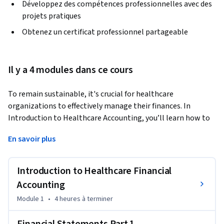
Développez des compétences professionnelles avec des
projets pratiques
Obtenez un certificat professionnel partageable
Il y a 4 modules dans ce cours
To remain sustainable, it's crucial for healthcare 
organizations to effectively manage their finances. In 
Introduction to Healthcare Accounting, you’ll learn how to 
understand and manage hospital finances. This includes the 
En savoir plus
cost of patient care, major payers and reimbursements, 
resource efficiency, and the modernization of facilities. 
Hands-on course assessments will allow you to apply 
Introduction to Healthcare Financial
financial analysis to gain a deeper understanding of 
Accounting
institutional revenues and balances, so that you can make 
Module 1
•
4 heures
à terminer
informed decisions for your institution. With this course, 
you’ll emerge with a crucial understanding of institutional 