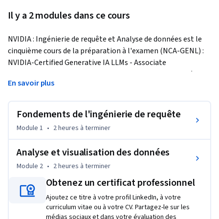
Il y a 2 modules dans ce cours
NVIDIA : Ingénierie de requête et Analyse de données est le 
cinquième cours de la préparation à l'examen (NCA-GENL) : 
NVIDIA-Certified Generative IA LLMs - Associate 
Specialization. Ce cours permet aux apprenants d'acquérir 
En savoir plus
des bases solides en ingénierie des requêtes, en analyse des 
données et en techniques de visualisation pour optimiser les 
Grands modèles langage (LLM). Le cours couvre des concepts 
Fondements de l'ingénierie de requête
essentiels tels que les fondamentaux de l'ingénierie des 
Module 1
•
2 heures
à terminer
requêtes, la création efficace de requêtes et l'ajustement P 
pour améliorer les performances des LLM. Il aborde 
Analyse et visualisation des données
également les techniques d'analyse des données textuelles, 
Module 2
•
2 heures
à terminer
les différents types de graphiques et leur rôle dans la 
visualisation des données. Les apprenants acquerront une 
Obtenez un certificat professionnel
expérience pratique avec des outils tels que NVIDIA NeMo 
Ajoutez ce titre à votre profil LinkedIn, à votre
pour l'ingénierie des requêtes et cuDF et Analyse de données 
curriculum vitae ou à votre CV. Partagez-le sur les
cuDF pour des flux de travail d'analyse de données accélérés. 
médias sociaux et dans votre évaluation des