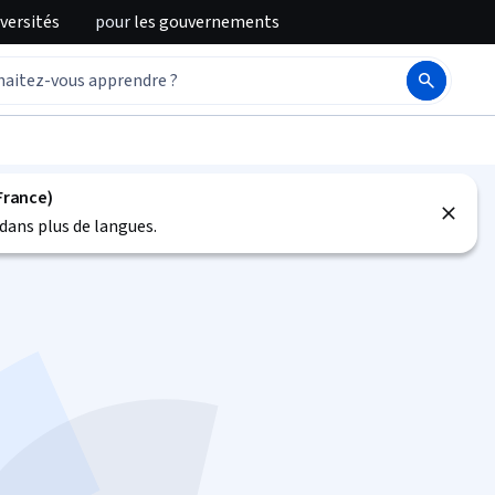
iversités
pour
les gouvernements
France)
dans plus de langues.