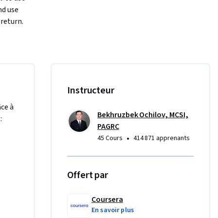
d use 
return. 
familiar 
em by 
gle 
Instructeur
 the North 
same 
âce à
Bekhruzbek Ochilov, MCSI,
:
PAGRC
•
45 Cours
414 871 apprenants
ice and 
he 
Offert par
Coursera
En savoir plus