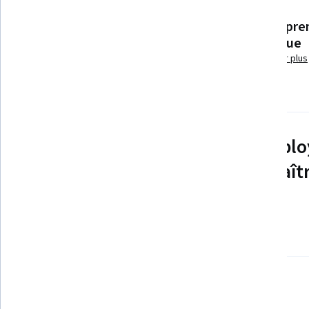
Ajouter à votre profil LinkedIn
Un appre
Aucun téléchargement ou
pratique
installation requis(e)
En savoir plus
Disponible uniquement sur ordinateur
Découvrez comment les emplo
entreprises prestigieuses maît
compétences recherchées
En savoir plus sur Coursera pour les affaires