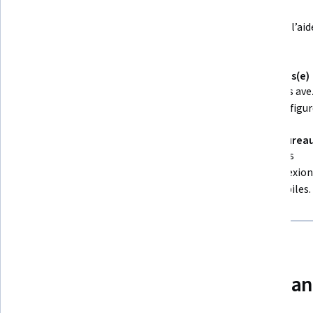
Conseils d’experts
Suivez les vidéos pré-enregistrées d’experts à l’aid
d’une interface unique, divisée en deux.
Aucun téléchargement ou installation requis(e)
Accédez aux outils et aux ressources dont vous ave
besoin dans un espace de travail cloud préconfigur
Disponible uniquement sur ordinateur de burea
Ce Projet Guidé est conçu pour les ordinateurs
portables ou de bureau disposant d’une connexion
internet fiable, et non pour les appareils mobiles.
Pour quelles raisons les étudia
ils pour leur carrière ?