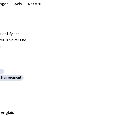
ages
Avis
Recommandations
Suivant
uantify the 
eturn over the 
n
t
ment Management
io Management
es
ie : Portfolio Management
 Anglais