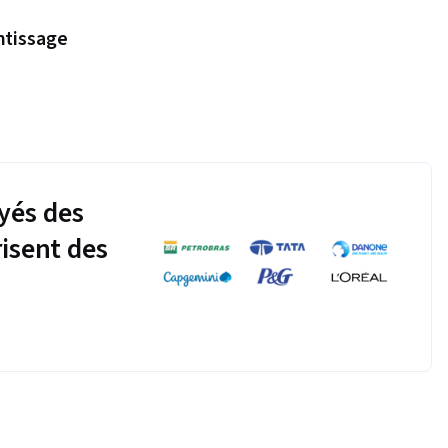
ntissage
yés des
risent des