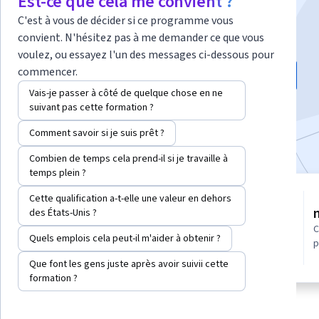
Est-ce que cela me convient ?
C'est à vous de décider si ce programme vous
Instructeur :
Bekhruzbek Ochilov, MCSI, PAGRC
convient. N'hésitez pas à me demander ce que vous
voulez, ou essayez l'un des messages ci-dessous pour
commencer.
Inscrivez-vous gratuitement
Vais-je passer à côté de quelque chose en ne
suivant pas cette formation ?
11 075
déjà inscrits
Inclus avec
•
En savoir plus
Comment savoir si je suis prêt ?
Combien de temps cela prend-il si je travaille à
temps plein ?
projet guidé
Cette qualification a-t-elle une valeur en dehors
des États-Unis ?
Apprendre, pratiquer et
4.6
(106 avis)
appliquer des compétences
C
Quels emplois cela peut-il m'aider à obtenir ?
professionnelles grâce à des
p
conseils d’experts
Que font les gens juste après avoir suivii cette
formation ?