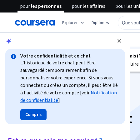
pour
les personnes
pour
les affaires
pour
les un
Explorer
Diplômes
Parcourir
Business
Finance
Votre confidentialité et ce chat
Ce projet guidé n'est pas disponible en Français (
L'historique de votre chat peut être
Nous sommes actuellement en train de le traduire 
sauvegardé temporairement afin de
personnaliser votre expérience. Si vous vous
connectez ou créez un compte, il peut être lié
à l'activité de votre compte [voir
Notification
de confidentialité
]
Seeking Investment
Compris
Alpha