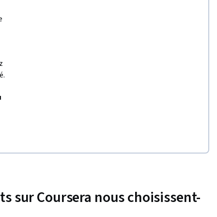
e
z
é.
u
nts sur Coursera nous choisissent-