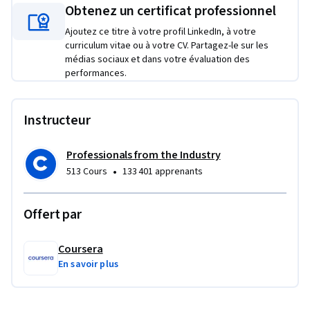
Obtenez un certificat professionnel
and data architecture.
Ajoutez ce titre à votre profil LinkedIn, à votre
Projet d'apprentissage appliqué
curriculum vitae ou à votre CV. Partagez-le sur les
médias sociaux et dans votre évaluation des
 You'll complete five integrated projects that simulate real 
performances.
enterprise data engineering scenarios, from building 
automated ELT pipelines and optimizing multi-terabyte 
Instructeur
data warehouses to implementing comprehensive security 
frameworks and disaster recovery architectures. Each 
project combines multiple advanced SQL techniques with 
Professionals from the Industry
operational best practices, requiring you to make 
•
513 Cours
133 401 apprenants
architectural decisions, optimize for cost and performance, 
and ensure production-ready reliability. These portfolio-
Offert par
worthy deliverables demonstrate your ability to handle the 
complex, interconnected challenges that senior data 
Coursera
engineers face daily, showcasing technical depth alongside 
En savoir plus
strategic thinking skills that employers actively seek. 