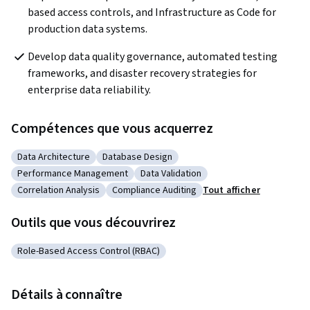
based access controls, and Infrastructure as Code for 
production data systems.
Develop data quality governance, automated testing 
frameworks, and disaster recovery strategies for 
enterprise data reliability.
Compétences que vous acquerrez
Data Architecture
Database Design
Catégorie : Data Architecture
Catégorie : Database Design
Performance Management
Data Validation
Catégorie : Performance Management
Catégorie : Data Validation
Correlation Analysis
Compliance Auditing
Tout afficher
Catégorie : Correlation Analysis
Catégorie : Compliance Auditing
Outils que vous découvrirez
Role-Based Access Control (RBAC)
Catégorie : Role-Based Access Control (RBAC)
Détails à connaître