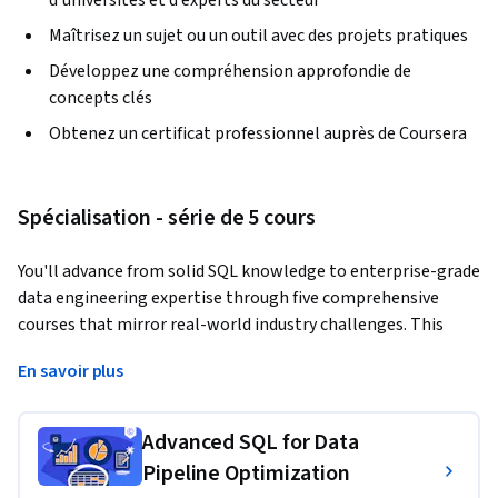
Maîtrisez un sujet ou un outil avec des projets pratiques
Développez une compréhension approfondie de
concepts clés
Obtenez un certificat professionnel auprès de Coursera
Spécialisation - série de 5 cours
You'll advance from solid SQL knowledge to enterprise-grade 
data engineering expertise through five comprehensive 
courses that mirror real-world industry challenges. This 
specialization equips you with the advanced SQL skills, 
En savoir plus
architectural thinking, and operational practices essential 
for senior data engineering roles in modern organizations.
Advanced SQL for Data
You'll develop deep proficiency in complex data pipeline 
Pipeline Optimization
development, from automated ELT processes and 