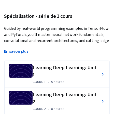
Spécialisation - série de 3 cours
Guided by real-world programming examples in TensorFlow 
and PyTorch, you’ll master neural network fundamentals, 
convolutional and recurrent architectures, and cutting-edge 
topics like transformers, large language models, and 
En savoir plus
multimodal AI. By the end of this specialization, you’ll be 
equipped to build, train, and deploy deep learning models for 
image classification, language translation, and more—while 
Learning Deep Learning: Unit
understanding the ethical considerations essential for 
1
responsible AI innovation.
COURS 1
,
5 heures
COURS 1
•
5 heures
Projet d'apprentissage appliqué
Learning Deep Learning: Unit
Learning Deep Learning (LDL) is a comprehensive video 
2
course and code repository designed to introduce and deepen 
COURS 2
,
8 heures
COURS 2
•
8 heures
your understanding of deep learning, a foundational 