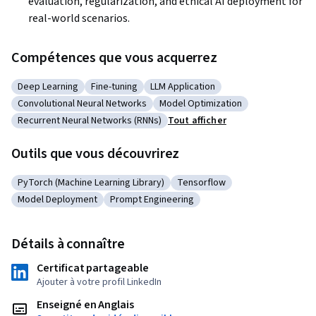
evaluation, regularization, and ethical AI deployment for 
real-world scenarios.
Compétences que vous acquerrez
Deep Learning
Fine-tuning
LLM Application
Catégorie : Deep Learning
Catégorie : Fine-tuning
Catégorie : LLM Application
Convolutional Neural Networks
Model Optimization
Catégorie : Convolutional Neural Networks
Catégorie : Model Optimization
Recurrent Neural Networks (RNNs)
Tout afficher
Catégorie : Recurrent Neural Networks (RNNs)
Outils que vous découvrirez
PyTorch (Machine Learning Library)
Tensorflow
Catégorie : PyTorch (Machine Learning Library)
Catégorie : Tensorflow
Model Deployment
Prompt Engineering
Catégorie : Model Deployment
Catégorie : Prompt Engineering
Détails à connaître
Certificat partageable
Ajouter à votre profil LinkedIn
Enseigné en Anglais