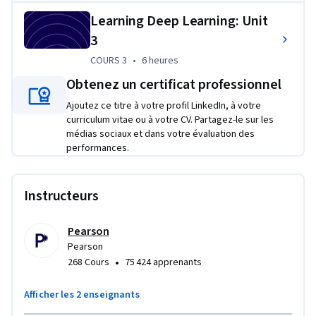
technology in modern machine learning and artificial 
Learning Deep Learning: Unit
intelligence. The course  is suitable for developers, data 
3
scientists, analysts, and learners with little or no prior 
experience in machine learning or statistics.
COURS 3
,
6 heures
COURS 3
•
6 heures
Obtenez un certificat professionnel
Ajoutez ce titre à votre profil LinkedIn, à votre
curriculum vitae ou à votre CV. Partagez-le sur les
médias sociaux et dans votre évaluation des
performances.
Instructeurs
Pearson
Pearson
•
268 Cours
75 424 apprenants
Afficher les 2 enseignants