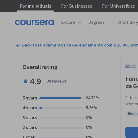
For
Individuals
For
Businesses
For
Universities
Explore
Degrees
Back to Fundamentos de Gerenciamento com o 10,000 Wo
Overall rating
Fund
4.9
·
38
reviews
da G
5 stars
94.73%
Este c
Women 
4 stars
5.26%
levar seus 
Emplo
crític
3 stars
Statu
0%
sobre 
2 stars
0%
desde 
desempe
1 star
0%