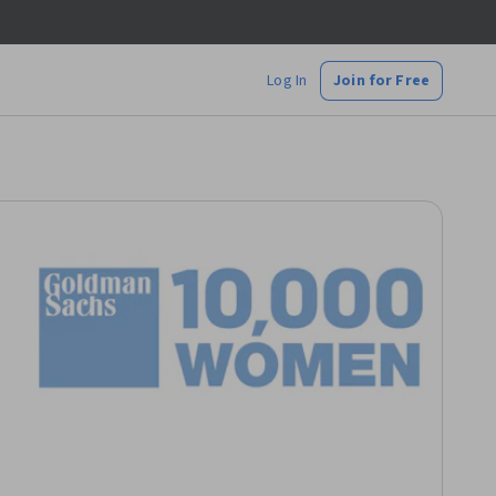
Log In
Join for Free