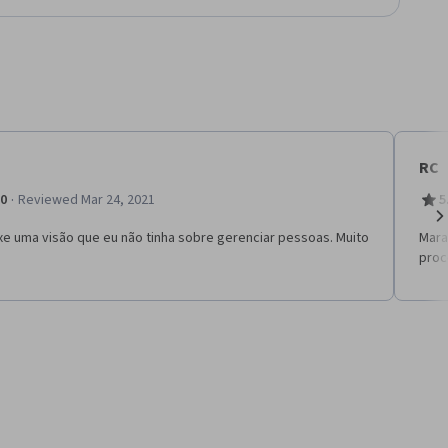
RC
·
.0
Reviewed Mar 24, 2021
5
xe uma visão que eu não tinha sobre gerenciar pessoas. Muito
Mara
Ne
proc