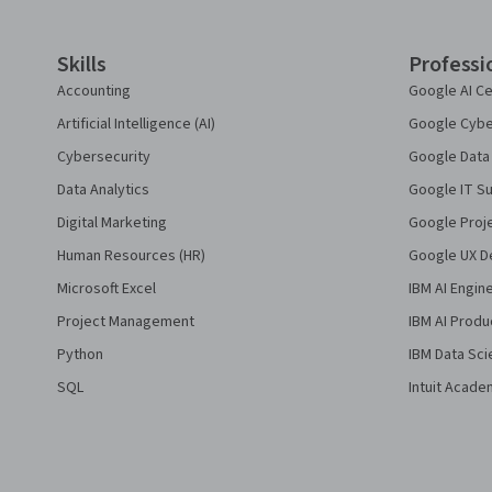
Skills
Professi
Accounting
Google AI Ce
Artificial Intelligence (AI)
Google Cyber
Cybersecurity
Google Data 
Data Analytics
Google IT Su
Digital Marketing
Google Proj
Human Resources (HR)
Google UX De
Microsoft Excel
IBM AI Engin
Project Management
IBM AI Produ
Python
IBM Data Sci
SQL
Intuit Acade