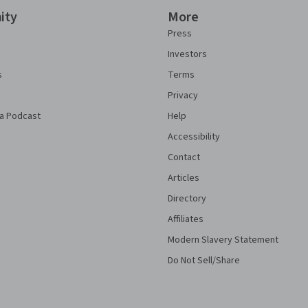
ity
More
Press
Investors
s
Terms
Privacy
a Podcast
Help
Accessibility
Contact
Articles
Directory
Affiliates
Modern Slavery Statement
Do Not Sell/Share