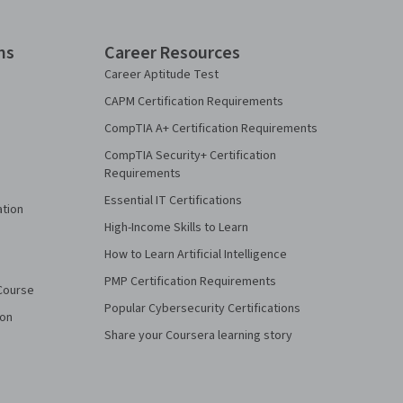
ns
Career Resources
Career Aptitude Test
CAPM Certification Requirements
CompTIA A+ Certification Requirements
CompTIA Security+ Certification
Requirements
Essential IT Certifications
ation
High-Income Skills to Learn
How to Learn Artificial Intelligence
PMP Certification Requirements
Course
Popular Cybersecurity Certifications
ion
Share your Coursera learning story