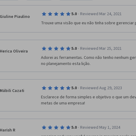
·
5.0
Reviewed Mar 24, 2021
Giuline Piaulino
Trouxe uma visão que eu não tinha sobre gerenciar
·
5.0
Reviewed Mar 25, 2021
Herica Oliveira
Adorei as ferramentas. Como não tenho nenhum ger
no planejamento esta lição.
·
5.0
Reviewed Aug 29, 2023
Mábili Cazati
Esclarece de forma simples e objetivo o que um deve
metas de uma empresa!
·
5.0
Reviewed May 1, 2024
Harish R