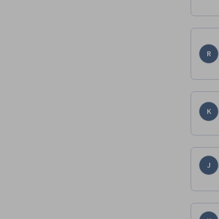
R
K
J