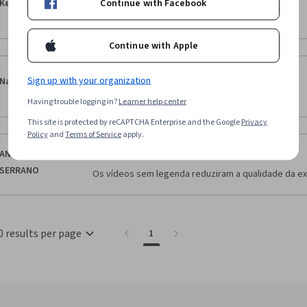
Continue with Facebook
Kelen Turmina
Excelente
Continue with Apple
·
5.0
Reviewed Oct 27, 2024
Sign up with your organization
Nathalia
bom
Having trouble logging in?
Learner help center
This site is protected by reCAPTCHA Enterprise and the Google
Privacy
Policy
and
Terms of Service
apply.
·
4.0
Reviewed May 13, 2023
ANA PAULA
SERRANO
Os vídeos sem legenda reduziram a qualidade da exp
0 results per page
1