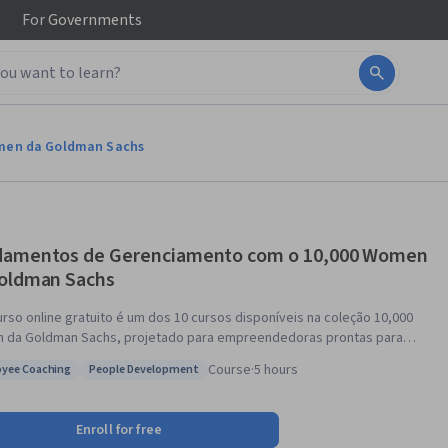
For
Governments
men da Goldman Sachs
amentos de Gerenciamento com o 10,000 Women
oldman Sachs
urso online gratuito é um dos 10 cursos disponíveis na coleção 10,000
da Goldman Sachs, projetado para empreendedoras prontas para
negócios para o próximo nível. Este curso foca no recurso mais
Course
·
5 hours
yee Coaching
People Development
o para o crescimento de sua empresa – seus funcionários. Entender
s: Employee Coaching
Status: People Development
a gestão de recursos humanos abrange uma variedade de tópicos,
o recrutamento e seleção de funcionários, até a gestão de
Enroll for free
nho e treinamento e desenvolvimento dos mesmos. Você planejará