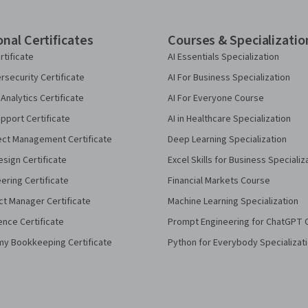
onal Certificates
Courses & Specializatio
rtificate
AI Essentials Specialization
security Certificate
AI For Business Specialization
Analytics Certificate
AI For Everyone Course
pport Certificate
AI in Healthcare Specialization
ect Management Certificate
Deep Learning Specialization
sign Certificate
Excel Skills for Business Specializ
eering Certificate
Financial Markets Course
ct Manager Certificate
Machine Learning Specialization
ence Certificate
Prompt Engineering for ChatGPT 
my Bookkeeping Certificate
Python for Everybody Specializat