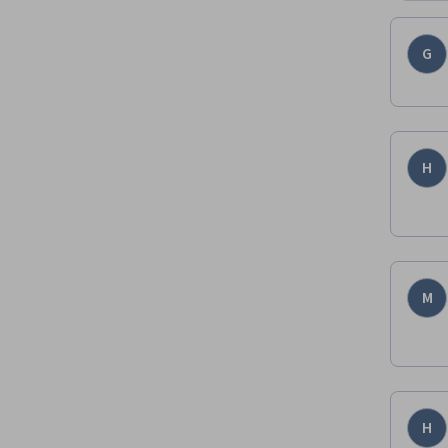
G
H
M
H