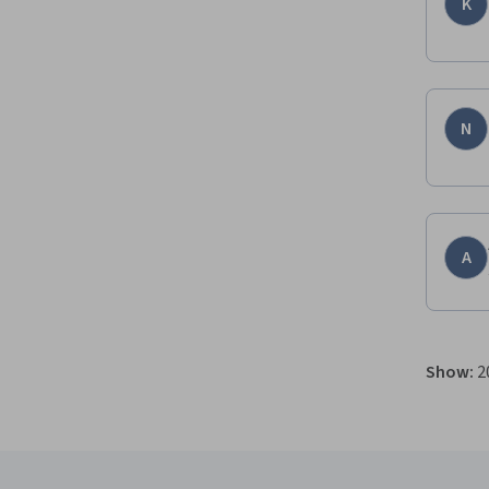
K
N
A
Show
:
2
Coursera Footer