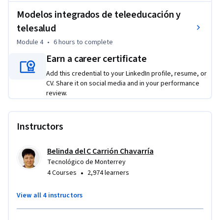
En este curso también se revisará que Asociaciones Médicas e 
Modelos integrados de teleeducación y
Instituciones Educativas han girado su mirada a la necesidad 
telesalud
de solventar las limitantes de la lejanía geográfica de 
Module 4
•
6 hours
to complete
poblaciones que se encuentran en localidades distantes para 
Earn a career certificate
impulsar la equidad en atención a salud y puedan tener un 
acceso oportuno a los servicios de salud de alta calidad.
Add this credential to your LinkedIn profile, resume, or
CV. Share it on social media and in your performance
review.
Instructors
Belinda del C Carrión Chavarría
Tecnológico de Monterrey
•
4 Courses
2,974 learners
View all 4 instructors