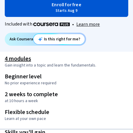
Enroll for free
Starts Aug 9
Included with
•
Learn more
Ask Coursera
Is this right for me?
4 modules
Gain insight into a topic and learn the fundamentals.
Beginner level
No prior experience required
2 weeks to complete
at 10 hours a week
Flexible schedule
Learn at your own pace
Skills you'll gain