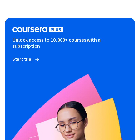
Unlock access to 10,000+ courses with a
subscription
Start trial