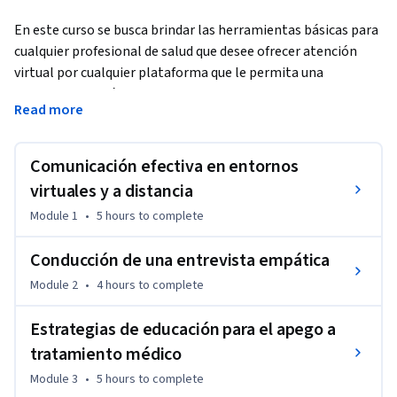
En este curso se busca brindar las herramientas básicas para 
cualquier profesional de salud que desee ofrecer atención 
virtual por cualquier plataforma que le permita una 
videollamada. Cómo todo principiante esto representa un 
Read more
desafío al incorporar nuevas herramientas en la atención 
clínica del paciente. Pero lo más importante es dar el primer 
paso y descubrir las nuevas posibilidades que las tecnologías 
Comunicación efectiva en entornos
en comunicación pueden ofrecer. 
virtuales y a distancia
Estar detrás de un monitor puede en un primer instante 
Module 1
•
5 hours
to complete
considerarse una barrera para acercarnos al paciente 
angustiado y para esto se han planteado una serie de 
Conducción de una entrevista empática
recomendaciones para conducir entrevistas empáticas en 
Module 2
•
4 hours
to complete
entornos virtuales. A su vez también debemos reconocer que 
posiblemente la telemedicina irá incorporándose como una 
Estrategias de educación para el apego a
modalidad estándar de cuidado a los pacientes por lo que es 
tratamiento médico
necesario integrarlo a nuestra práctica de forma paulatina y 
con guía de expertos en el tema. 

Module 3
•
5 hours
to complete