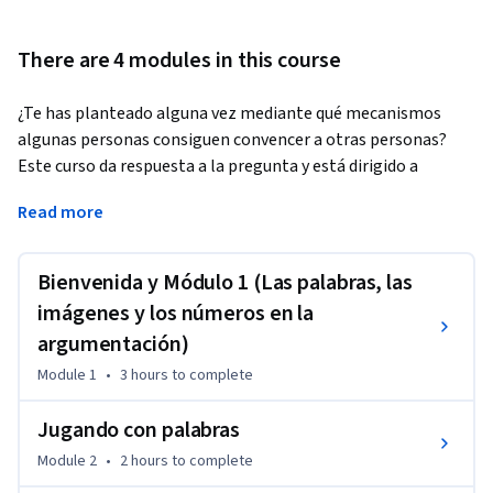
There are 4 modules in this course
¿Te has planteado alguna vez mediante qué mecanismos 
algunas personas consiguen convencer a otras personas? 
Este curso da respuesta a la pregunta y está dirigido a 
cualquier individuo interesado por los mecanismos de la 
Read more
argumentación en el siglo XXI. Aprenderemos la base de la 
comunicación persuasiva y el pensamiento crítico aplicados 
a toda clase de formatos: desde las palabras o los 
Bienvenida y Módulo 1 (Las palabras, las
argumentos, pasando por las imágenes y los audiovisuales o, 
imágenes y los números en la
finalmente, por los números, las estadísticas y los gráficos.
argumentación)
¿Para qué sirve este curso?

Module 1
•
3 hours
to complete
Las habilidades y disposiciones para analizar y explicar 
argumentos tienen una importancia transversal: son útiles 
Jugando con palabras
en todas las disciplinas. Saber apreciar la solidez de los 
Module 2
•
2 hours
to complete
argumentos y tener elementos para su crítica facilita el buen 
tratamiento de la información y, al mismo tiempo, permite 