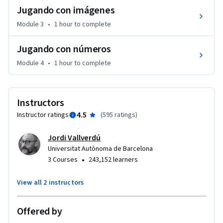
Jugando con imágenes
exponerla de una manera formal correcta.
Module 3
•
1 hour
to complete
Jugando con números
Module 4
•
1 hour
to complete
Instructors
4.5
Instructor ratings
(
595 ratings
)
Jordi Vallverdú
Universitat Autònoma de Barcelona
•
3 Courses
243,152 learners
View all 2 instructors
Offered by