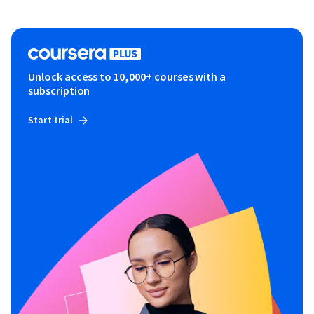
Unlock access to 10,000+ courses with a
subscription
Start trial