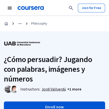
Join for Free
Philosophy
¿Cómo persuadir? Jugando
con palabras, imágenes y
números
Instructors:
Jordi Vallverdú
+1 more
Enroll now