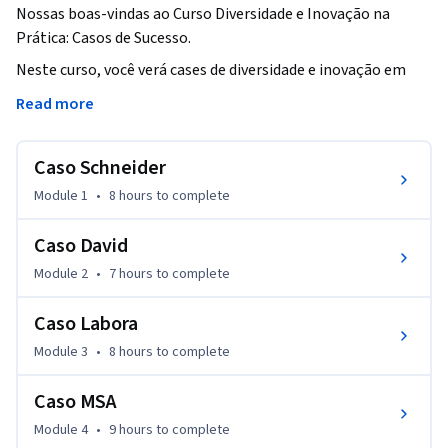
Nossas boas-vindas ao Curso Diversidade e Inovação na 
Prática: Casos de Sucesso.
Neste curso, você verá cases de diversidade e inovação em 
empresas, com destaque a características de liderança e seus 
Read more
estilos nos diferentes contextos e as suas realizações em 
contextos desafiadores.

Caso Schneider
Através de depoimentos de executivos, serão discutidas as 
Module 1
•
8 hours
to complete
habilidades desses líderes e como elas podem propiciar 
lições a serem aprendidas.

Caso David
Module 2
•
7 hours
to complete
Serão debatidos os conceitos, técnicas e habilidades 
requeridas para o bom desempenho de liderança e como são 
Caso Labora
desenvolvidos ou potencializados o modo de agir desses 
Module 3
•
8 hours
to complete
líderes e até que ponto foram determinantes para o 
desempenho exitoso dessas lideranças.

Caso MSA
Ao final deste curso, você será capaz de incorporar, em seus 
Module 4
•
9 hours
to complete