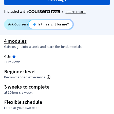
Starts Aug 7
Included with
•
Learn more
Ask Coursera
Is this right for me?
4 modules
Gain insight into a topic and learn the fundamentals.
4.6
11 reviews
Beginner level
Recommended experience
3 weeks to complete
at 10 hours a week
Flexible schedule
Learn at your own pace