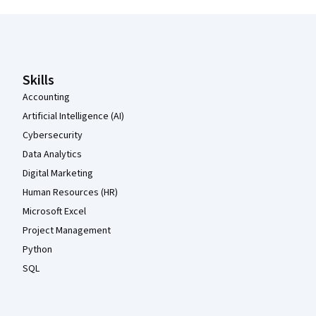
Coursera Footer
Skills
Accounting
Artificial Intelligence (AI)
Cybersecurity
Data Analytics
Digital Marketing
Human Resources (HR)
Microsoft Excel
Project Management
Python
SQL