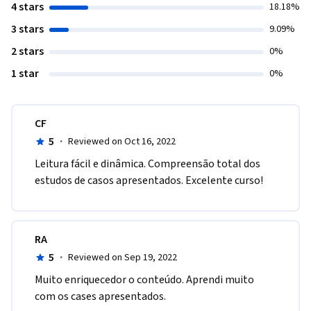
4 stars
18.18%
3 stars
9.09%
2 stars
0%
1 star
0%
CF
5
·
Reviewed on Oct 16, 2022
L​eitura fácil e dinâmica. Compreensão total dos 
estudos de casos apresentados. Excelente curso!
RA
5
·
Reviewed on Sep 19, 2022
M​uito enriquecedor o conteúdo. Aprendi muito 
com os cases apresentados.