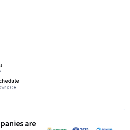
s
s
schedule
 own pace
panies are