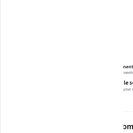
Technical Writing
Document Management
Tools you'll learn
Microsoft Office
Details to know
Shareable certificate
Assessment
Add to your LinkedIn profile
5 assignment
Flexible 
Taught in Arabic
Learn at your
See how employees at top com