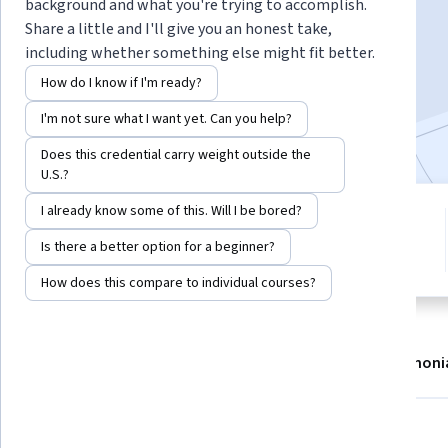
Instructor:
Alfaisal.KLD
Top Instructor
background and what you're trying to accomplish.
Share a little and I'll give you an honest take,
including whether something else might fit better.
Enroll now
How do I know if I'm ready?
I'm not sure what I want yet. Can you help?
Included with
•
Learn more
Does this credential carry weight outside the
U.S.?
I already know some of this. Will I be bored?
1 module
4.6
Gain insight into a topic and learn
Is there a better option for a beginner?
11 reviews
the fundamentals.
How does this compare to individual courses?
About
Modules
Recommendations
Testimoni
Skills you'll gain