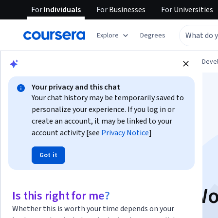
For
Individuals
For
Businesses
For
Universities
Explore
Degrees
Browse
Personal Development
Personal Dev
Your privacy and this chat
Your chat history may be temporarily saved to
personalize your experience. If you log in or
create an account, it may be linked to your
account activity [see
Privacy Notice
]
تحرير النصوص في
Got it
مايكروسوفت وورد |
Editing Text in MS W
Is this right for me?
Whether this is worth your time depends on your