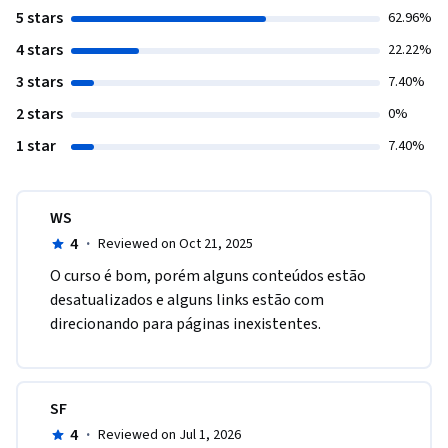
5 stars
62.96%
4 stars
22.22%
3 stars
7.40%
2 stars
0%
1 star
7.40%
WS
4
·
Reviewed on Oct 21, 2025
O curso é bom, porém alguns conteúdos estão 
desatualizados e alguns links estão com 
direcionando para páginas inexistentes.
SF
4
·
Reviewed on Jul 1, 2026