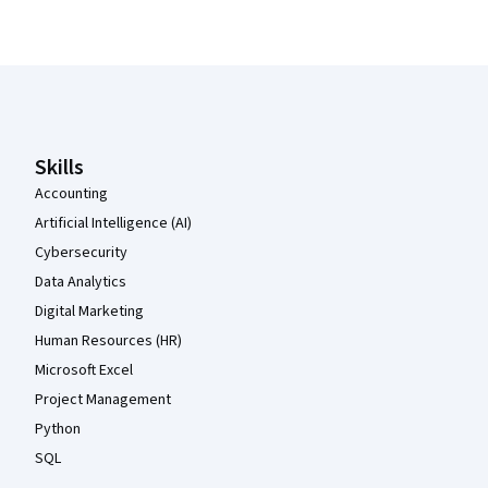
Coursera Footer
Skills
Accounting
Artificial Intelligence (AI)
Cybersecurity
Data Analytics
Digital Marketing
Human Resources (HR)
Microsoft Excel
Project Management
Python
SQL