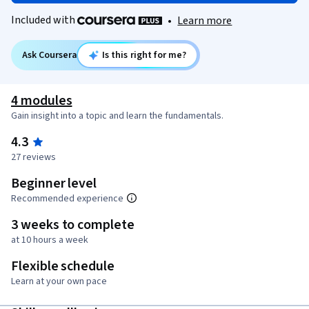
Included with
•
Learn more
Ask Coursera
Is this right for me?
4 modules
Gain insight into a topic and learn the fundamentals.
4.3
27 reviews
Beginner level
Recommended experience
3 weeks to complete
at 10 hours a week
Flexible schedule
Learn at your own pace