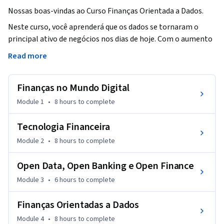
Nossas boas-vindas ao Curso Finanças Orientada a Dados.
Neste curso, você aprenderá que os dados se tornaram o 
principal ativo de negócios nos dias de hoje. Com o aumento 
do Big Data e criação de novas tecnologias, as organizações 
Read more
em todo o mercado financeiro estão sempre inovando e 
descobrindo novas formas para analisar o potencial dos 
Finanças no Mundo Digital
dados à sua disposição, o que ajuda no crescimento, na 
lucratividade, no direcionamento das operações gerais e no 
Module 1
•
8 hours
to complete
aumento da satisfação do cliente. 

Tecnologia Financeira
Mas para que tudo isso funcione corretamente e seja possível 
Module 2
•
8 hours
to complete
extrair todo o potencial de forma precisa e que seja viável 
para o negócio, criou-se a área de ciência de dados. 

Open Data, Open Banking e Open Finance
Module 3
•
6 hours
to complete
O curso tem como objetivo, apresentar a evolução do 
mercado financeiro ao longo da evolução e como a 
Finanças Orientadas a Dados
tecnologia revolucionou a área financeira.

Module 4
•
8 hours
to complete