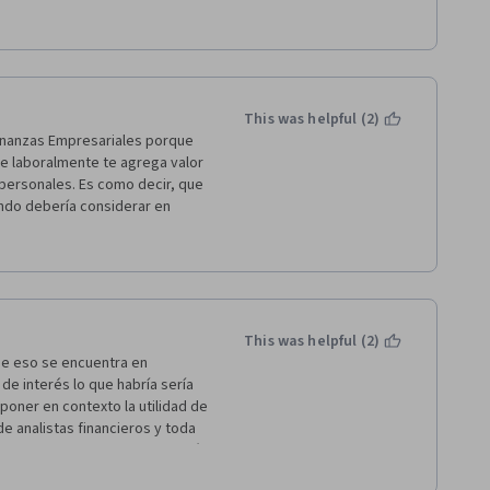
odernos dar esta oportunidad 
This was helpful (2)
inanzas Empresariales porque 
ue laboralmente te agrega valor 
ersonales. Es como decir, que 
ndo debería considerar en 
cualquier organización, puedo 
r eje a considerar en cualquier 
 saber cuál sería el impacto 
ente, que implique menor costo 
This was helpful (2)
ocimiento  teórico y aplicado a 
e eso se encuentra en 
sa aparte de que siente 
de interés lo que habría sería 
concepto y lo que quieren 
poner en contexto la utilidad de 
ipación de diversas áreas pero 
e analistas financieros y toda 
tipo elempleo.com, en conjunción 
n el uso dentro de un plan de 