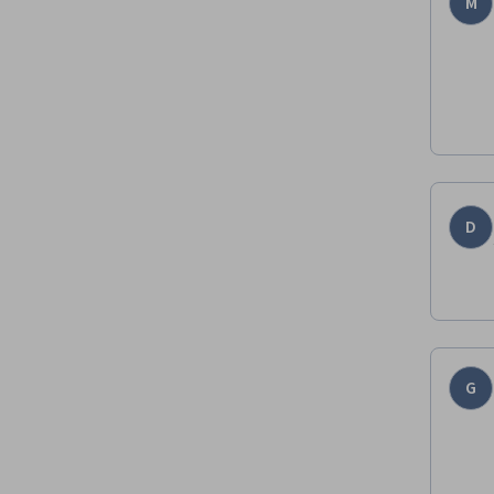
M
D
G