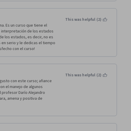
contable, y planeación 
 excels., solo coments porque 
table, lo malo hay veces el 
acts awesome, gracias
This was helpful (2)
a. Es un curso que tiene el 
 interpretación de los estados 
de los estados, es decir, no es 
 en serio y le dedicas el tiempo 
sfecho con el curso!
This was helpful (2)
usto con este curso; afiance 
on el manejo de algunos 
l profesor Darío Alejandro 
ara, amena y positiva de 
 semana.