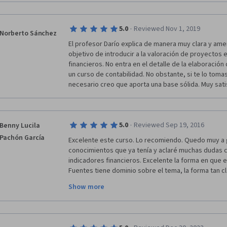
negocios por competencias foda cadena de valor, lo 
estrategia scorecard board y en dash financieros de
en definitiva el curso es muy apreciado, útil, y degus
·
5.0
Reviewed Nov 1, 2019
tiempo con el que dispone el estudiante, pero in f
Norberto Sánchez
El profesor Darío explica de manera muy clara y amen
fdo puerta
objetivo de introducir a la valoración de proyectos e
financieros. No entra en el detalle de la elaboración 
un curso de contabilidad. No obstante, si te lo tomas
necesario creo que aporta una base sólida. Muy sati
·
5.0
Reviewed Sep 19, 2016
Benny Lucila
Pachón García
Excelente este curso. Lo recomiendo. Quedo muy a g
conocimientos que ya tenía y aclaré muchas dudas c
indicadores financieros. Excelente la forma en que e
Fuentes tiene dominio sobre el tema, la forma tan cl
entregar su conocimiento por medio de

Show more
los vídeos y de las actividades propuestas en cada