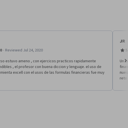
JR
·
.0
Reviewed Jul 24, 2020
5
urso estuvo ameno , con ejercicos practicos rapidamente
Un E
dibles , el profesor con buena diccion y lenguaje. el uso de
fina
Ne
mienta excell con el usos de las formulas financieras fue muy
nues
reto 