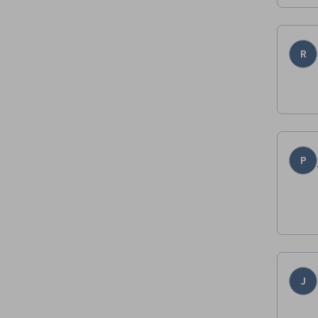
R
P
J