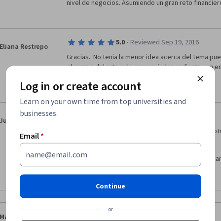
nivel de negocios. Asumiendo un gran reto financier
·
5.0
Reviewed Sep 19, 2016
Eliana Restrepo
Gracias.  No tenia la menor idea acerca del tema 
el campo del arte y de manera independiente,  ya e
en nuevos intereses profesionales.
Log in or create account
Learn on your own time from top universities and
businesses.
·
5.0
Reviewed Jan 23, 2016
Juan Cardona
Es un excelente curso a nivel introductorio, entre o
Email
*
que puede adquirir al estudiar este curso, están:
Conocer y entender algunos de los indicadores fina
Show more
Diferenciar entre los indicadores de liquidez, operaci
Continue
endeudamiento. 
Identificar el concepto y aplicaciones del valor del d
or
·
5.0
Reviewed May 8, 2020
María de Lourdes