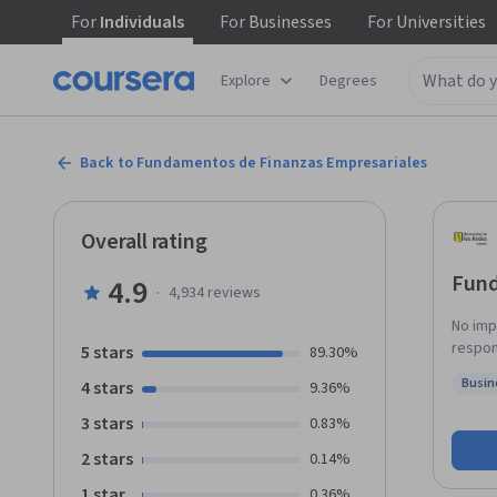
For
Individuals
For
Businesses
For
Universities
Explore
Degrees
Back to Fundamentos de Finanzas Empresariales
Overall rating
Fund
4.9
·
4,934
reviews
No imp
respon
5 stars
89.30%
de Fun
Busin
4 stars
9.36%
para q
Status
de tu em
3 stars
0.83%
curso 
2 stars
0.14%
obtene
las em
1 star
0.36%