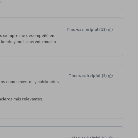
o.
This was helpful (11)
pues siempre me desempeñé en 
ntiendo y me ha servido mucho 
This was helpful (9)
tros conocimientos y habilidades 
ncieros más relevantes.
ón, rentabilidad y 
inero en el tiempo. 