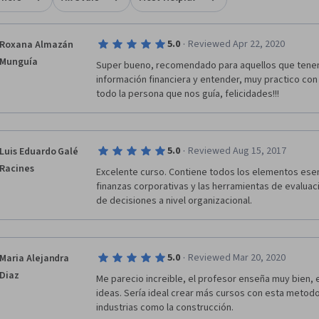
rofesional o académica. • No se necesita ningún curso previo. •
omienda conocimientos básicos de matemáticas y de Excel. • Tener
 ganas de seguir avanzando en tu vida profesional, sin importar el
·
5.0
Reviewed Apr 22, 2020
Roxana Almazán
que ejerzas.
Munguía
Super bueno, recomendado para aquellos que tenem
información financiera y entender, muy practico con
todo la persona que nos guía, felicidades!!!
·
5.0
Reviewed Aug 15, 2017
Luis Eduardo Galé
Racines
Excelente curso. Contiene todos los elementos esenc
finanzas corporativas y las herramientas de evaluac
de decisiones a nivel organizacional. 
·
5.0
Reviewed Mar 20, 2020
Maria Alejandra
Diaz
Me parecio increible, el profesor enseña muy bien, 
ideas. Sería ideal crear más cursos con esta metodol
industrias como la construcción.