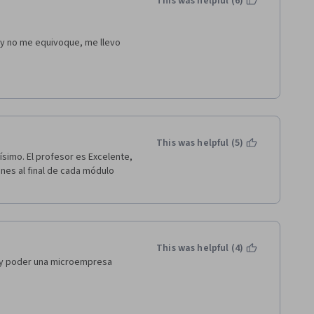
This was helpful (6)
lculo de equivalencia de tasas. 
presente y valor futuro, y 
 y no me equivoque, me llevo 
ras para hacer análisis de 
me mantuvo a la expectativa.
lor presente neto, la tasa 
elación costo beneficio. 
This was helpful (5)
 una empresa o proyecto. 
simo. El profesor es Excelente, 
nes al final de cada módulo 
ctos de inversión. 
er la mejor de acuerdo con el 
This was helpful (4)
 y poder una microempresa 