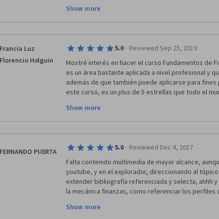
Show more
Muchas gracias. Un gran aplauso para Coursera de p
de tomar estos cursos.
·
5.0
Reviewed Sep 25, 2019
Francia Luz
Florencio Holguin
Mostré interés en hacer el curso Fundamentos de F
es un área bastante aplicada a nivel profesional y q
además de que también puede aplicarse para fines p
este curso, es un plus de 5 estrellas que todo el mu
aprender.
Show more
Es celosamente valorada en empresas, institución o 
decir que prácticamente se ha convertido en el prime
decisión que tome la empresa  yaque siempre buscan
·
5.0
Reviewed Dec 4, 2017
en la toma de decisiones para elegir la más conveni
FERNANDO PUERTA
y mayor beneficio. Entonces, pude ver que tener con
Falta contenido multimedia de mayor alcance, aunqu
la vez, me abriría puertas dentro de la misma empre
youtube, y en el explorador, direccionando al tópico 
bastante bien cuando tocan temas que entiendes el 
extender bibliografía referenciada y selecta, ahhh y 
decir. Siempre en los proyectos consideran la partic
la mecánica finanzas, como referenciar los perfiles d
la finanza es la de mayor consideración.
la parafernalia de solicitud de perfiles de finanzas 
Show more
de la fase de finanzas en un proyecto productivo o e