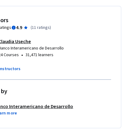
tors
4.9
ratings
(
11 ratings
)
Claudia Useche
Banco Interamericano de Desarrollo
•
24 Courses
31,471 learners
instructors
 by
nco Interamericano de Desarrollo
arn more