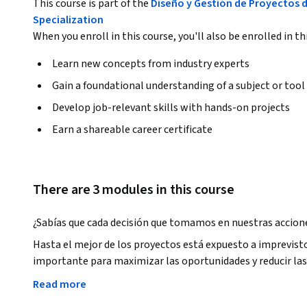
This course is part of the
Diseño y Gestión de Proyectos d
Specialization
When you enroll in this course, you'll also be enrolled in th
Learn new concepts from industry experts
Gain a foundational understanding of a subject or tool
Develop job-relevant skills with hands-on projects
Earn a shareable career certificate
There are 3 modules in this course
¿Sabías que cada decisión que tomamos en nuestras acciones
Hasta el mejor de los proyectos está expuesto a imprevisto
importante para maximizar las oportunidades y reducir las 
Read more
Este curso te brindará los conocimientos fundamentales p