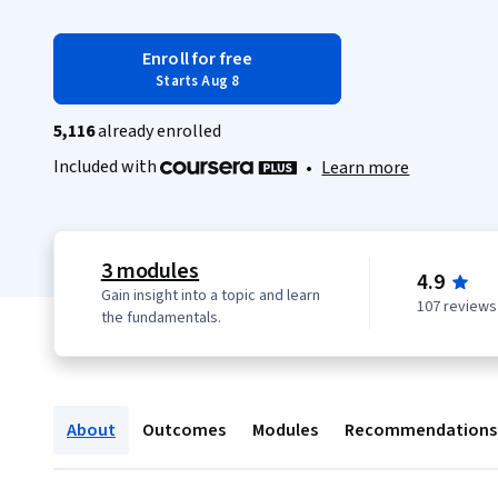
Enroll for free
Starts Aug 8
5,116
already enrolled
Included with
•
Learn more
3 modules
4.9
Gain insight into a topic and learn
107 reviews
the fundamentals.
About
Outcomes
Modules
Recommendations