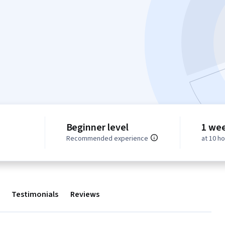
Beginner level
1 we
Recommended experience
at 10 h
Testimonials
Reviews