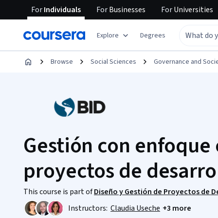
For
Individuals
For
Businesses
For
Universities
Explore
Degrees
Browse
Social Sciences
Governance and Soci
Gestión con enfoque 
proyectos de desarro
This course is part of
Diseño y Gestión de Proyectos de De
Instructors:
Claudia Useche
+3 more