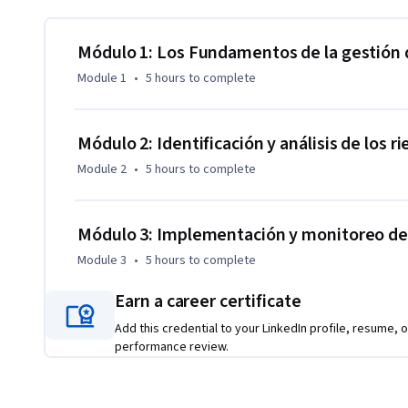
eventos positivos y negativos que pueden afectar la ejecuci
caso de estudio, podrás aplicar las buenas prácticas de gest
ejercicios que te ayudarán a comprender conceptos y herrami
Módulo 1: Los Fundamentos de la gestión d
Module 1
•
5 hours
to complete
Este MOOC forma parte de la Especialización en diseño y ge
el conocimiento y experiencia del BID en sus más de 60 años
América Latina y el Caribe, así como de buenas prácticas in
Módulo 2: Identificación y análisis de los 
compone de los siguientes cursos:  

Module 2
•
5 hours
to complete
- Diseño de proyectos de desarrollo   

- Herramientas de gestión de proyectos de desarrollo   

Módulo 3: Implementación y monitoreo de l
- Gestión con enfoque en riesgos en proyectos de desarrol
Module 3
•
5 hours
to complete
Earn a career certificate
Add this credential to your LinkedIn profile, resume, o
performance review.