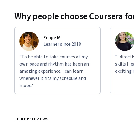
Why people choose Coursera for
Felipe M.
Learner since 2018
"To be able to take courses at my
"I direct
own pace and rhythm has been an
skills I 
amazing experience. I can learn
exciting 
whenever it fits my schedule and
mood."
Learner reviews