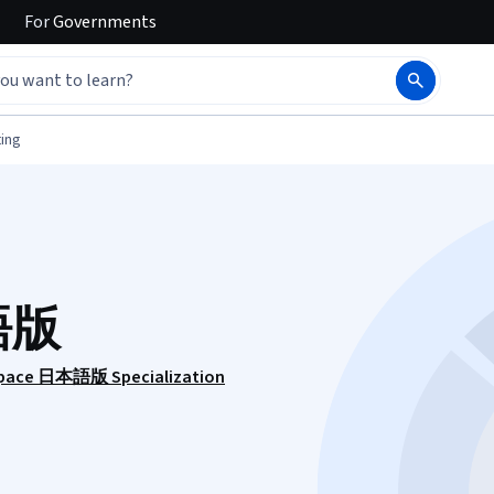
For
Governments
ing
本語版
kspace 日本語版 Specialization