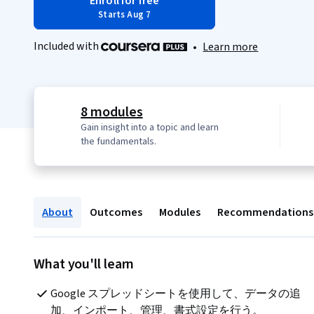
Enroll for free
Starts Aug 7
Included with
•
Learn more
8 modules
Gain insight into a topic and learn
the fundamentals.
About
Outcomes
Modules
Recommendations
What you'll learn
Google スプレッドシートを使用して、データの追
加、インポート、管理、書式設定を行う。