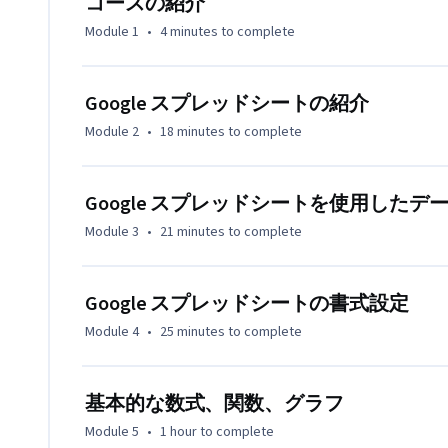
コースの紹介
このコースでは、Google スプレッドシートを開いて
Module 1
•
4 minutes
to complete
レートからスプレッドシートを作成する方法を学習します。
してデータの追加、インポート、並べ替え、フィルタリ
ファイルで作業する方法も学習します。

Google スプレッドシートの紹介
Module 2
•
18 minutes
to complete
数式と関数を使用すると、すばやく計算を行ってデータ
は、基本的な数式を作成する方法、関数を使用する方法
ます。スプレッドシートにグラフを追加する方法も学習
Google スプレッドシートを使用したデ
Module 3
•
21 minutes
to complete
Google スプレッドシートは簡単に共有できます。こ
トを共有するさまざまな方法を見ていきます。また、変更を
ージョンを管理する方法についても説明します。

Google スプレッドシートの書式設定
Module 4
•
25 minutes
to complete
Google Workspace を使用すれば、チーム、ク
同編集を行うことができます。Google スプレッドシ
もいくつか紹介します。これらのオプションには、コメ
基本的な数式、関数、グラフ
ります。
Module 5
•
1 hour
to complete