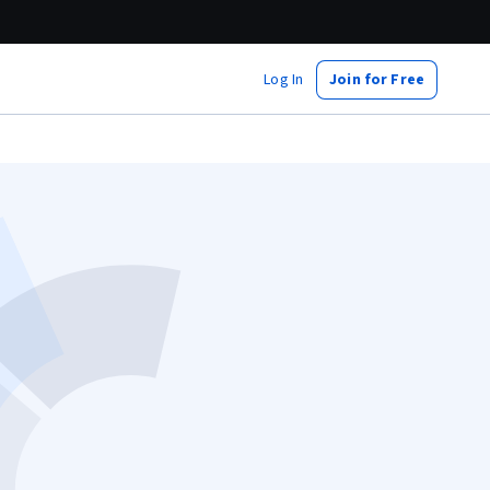
Log In
Join for Free