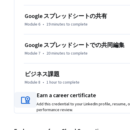
Google スプレッドシートの共有
Module 6
•
19 minutes
to complete
Google スプレッドシートでの共同編集
Module 7
•
20 minutes
to complete
ビジネス課題
Module 8
•
1 hour
to complete
Earn a career certificate
Add this credential to your LinkedIn profile, resume, o
performance review.