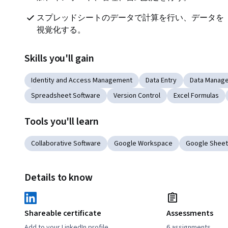
スプレッドシートのデータで計算を行い、データを
視覚化する。
Skills you'll gain
Identity and Access Management
Data Entry
Data Manag
Spreadsheet Software
Version Control
Excel Formulas
Tools you'll learn
Collaborative Software
Google Workspace
Google Shee
Details to know
Shareable certificate
Assessments
Add to your LinkedIn profile
6 assignments