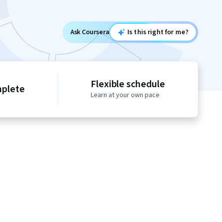
Ask Coursera
Is this right for me?
Flexible schedule
mplete
Learn at your own pace