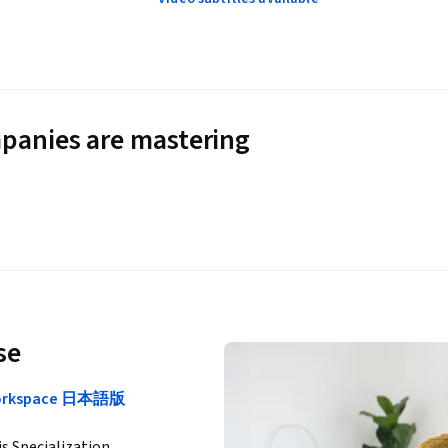
panies are mastering
se
 Workspace 日本語版
is Specialization.