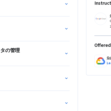
Instruc
空のスプレッドシートを作成する方法、テンプ
また、Google スプレッドシートを使用
ング、書式設定を行い、さまざまな種類の
をより有効に活用できます。このコースで
、データを参照する方法について見ていき
Offered
します。

ータの管理
Go
のコースでは、他のユーザーとスプレッドシー
Le
追跡し、Google スプレッドシートのバ
ライアント、他のユーザーがどこにいても、簡単に共
ートで利用できる共同編集オプションについて
ント、アクション アイテム、通知などがあ