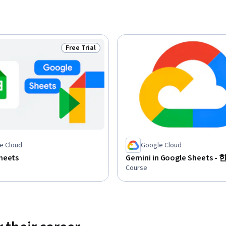
Free Trial
Status: Free Trial
e Cloud
Google Cloud
heets
Gemini in Google Sheets 
Course