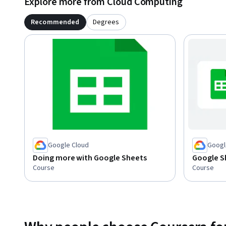
Explore more from Cloud Computing
Recommended
Degrees
Google Cloud
Googl
Doing more with Google Sheets
Google S
Course
Course