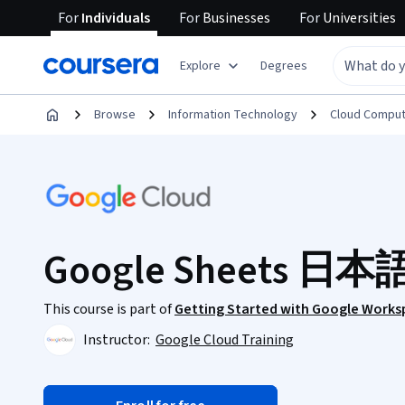
For
Individuals
For
Businesses
For
Universities
Explore
Degrees
Browse
Information Technology
Cloud Comput
Google Sheets 日
This course is part of
Getting Started with Google Wor
Instructor:
Google Cloud Training