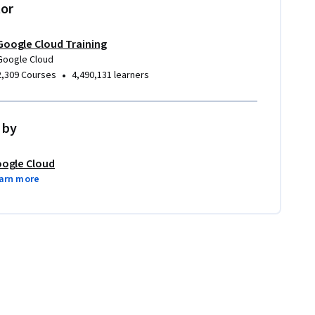
tor
Google Cloud Training
Google Cloud
•
2,309 Courses
4,490,131 learners
 by
ogle Cloud
arn more