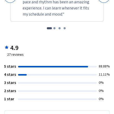
pace and rhythm has been an amazing
experience. I can learn whenever it fits
my schedule and mood."
4.9
27
reviews
5 stars
88.88%
4 stars
11.11%
3 stars
0%
2 stars
0%
1 star
0%