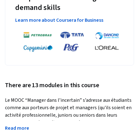
demand skills
Learn more about Coursera for Business
There are 13 modules in this course
Le MOOC “Manager dans l’incertain” s’adresse aux étudiants 
comme aux porteurs de projet et managers (qu'ils soient en 
activité professionnelle, juniors ou seniors dans leurs 
domaines de spécialité) mais aussi à tout acteur du monde de 
Read more
l'entreprise susceptible de prendre des décisions dans un 
contexte imprévisible.