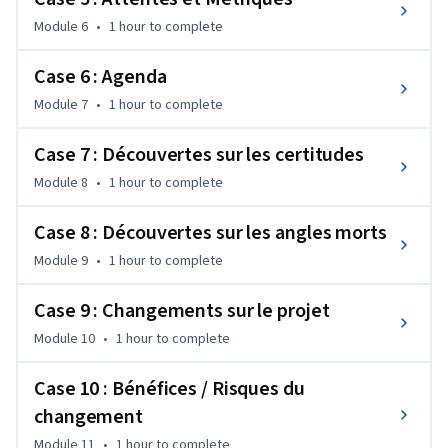
conditions possibles pour appréhender minutieusement 
Module 6
•
1 hour
to complete
chacune des cases du D.M.C et faire des choix pertinents dans 
un environnement imprévisible !
Case 6 : Agenda
Module 7
•
1 hour
to complete
Case 7 : Découvertes sur les certitudes
Module 8
•
1 hour
to complete
Case 8 : Découvertes sur les angles morts
Module 9
•
1 hour
to complete
Case 9 : Changements sur le projet
Module 10
•
1 hour
to complete
Case 10 : Bénéfices / Risques du
changement
Module 11
•
1 hour
to complete