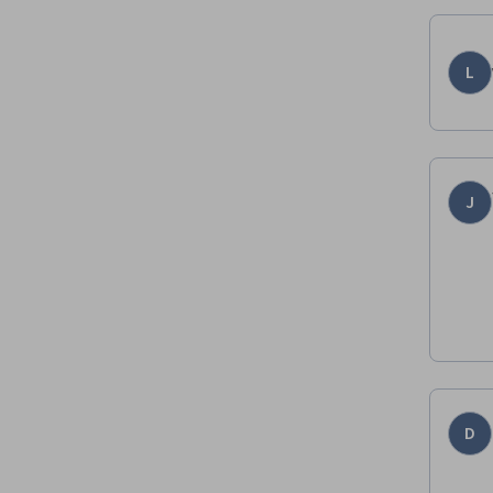
L
J
D