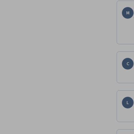
M
C
L