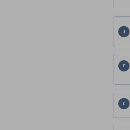
J
F
C