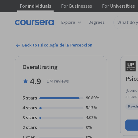
For
Individuals
For
Businesses
For
Universities
Explore
Degrees
Back to Psicología de la Percepción
Overall rating
Psic
4.9
·
174
reviews
¿Cómo 
a nues
5 stars
90.80%
rodea?
Psych
4 stars
5.17%
¿Cómo 
Status
clásic
3 stars
4.02%
expect
2 stars
0%
de la 
pregun
1 star
0%