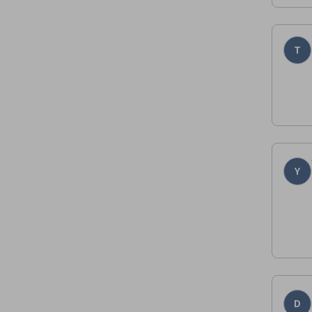
T
Y
D