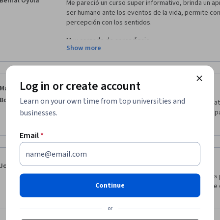
Bernal Oyola
Me pareció un curso super informativo, brinda un ap
ser humano ante los eventos de la vida, permite c
percepción con los sentidos.
Muy cargado de aprendizaje
Show more
Log in or create account
·
5.0
Reviewed Jul 21, 2024
Martha Elena
Bonilla Espinosa
Learn on your own time from top universities and
Es un curso muy interesante, que requiere toda la a
businesses.
considero, que debería se más extenso el tiempo pa
Email
*
·
5.0
Reviewed Dec 31, 2022
Jorge MonAlv
Puntual en enfoques y conceptos, aporta las bases
Continue
ofrecidos, algunas evaluaciones con redacción que 
recomendable. Gracias, 
or