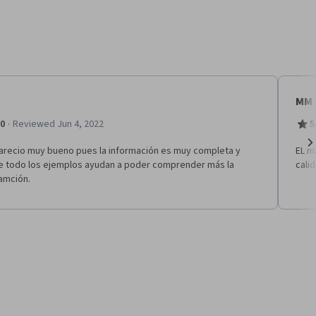
MM
·
.0
Reviewed Jun 4, 2022
5
arecio muy bueno pues la información es muy completa y
EL m
Ne
e todo los ejemplos ayudan a poder comprender más la
cali
amción.