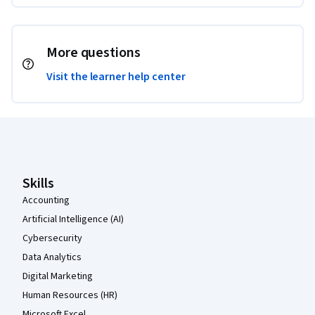
More questions
Visit the learner help center
Coursera Footer
Skills
Accounting
Artificial Intelligence (AI)
Cybersecurity
Data Analytics
Digital Marketing
Human Resources (HR)
Microsoft Excel