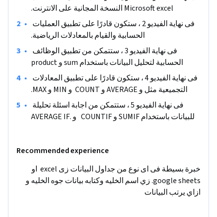
اساسيه. و ممكن الاشخاص اللى محتاجين excel فى شغلهم. لان كل 
Microsoft excel النسخة المجانية على الانترنت.
المجالات تحتاج excel  علشان تخلص شغلها بطريقه اسهل واسرع 
لانجاز العمل .زي معالجه الكلمات والنصوص واستخدام المعادلات 
•
فى نهاية الفيديو 2 ، ستكون قادرًا على تطبيق العمليات 
الحسابية والقيام بالمعادلات الرياضية.
والوظائف والدالات. 

كل المجالات تحتاج excel  علشان تخلص شغلها بطريقه اسهل 
•
 فى نهاية الفيديو 3 ، ستتمكن من تطبيق الوظائف 
واسرع لانجاز العمل .زي معالجه الكلمات والنصوص واستخدام 
الحسابية لتحليل البيانات باستخدام sum و product
المعادلات والوظائف والدالات. هذا المشروع مخصص للأشخاص 
•
فى نهاية الفيديو 4 ، ستكون قادرًا على تطبيق المعادلات 
المبتدئين في excel  والمهتمين بالبيانات و ازاي نعدلها ونحللها 
التجميعية مثل و AVERAGE و COUNT  و MIN و MAX.
باستخدام وظائف ومعادلات اساسيه.
•
فى نهاية الفيديو 5 ، ستتمكن من اجابة اسئلة تحليلة 
للبيانات باستخدام SUMIF و COUNTIF   و .AVERAGE IF
Recommended experience
خبرة بسيطة فى اى نوع من جداول البيانات زى excel  او 
google sheets. زي اسم الخليه وكتابه بيانات جوه الخليه و 
ازاي يرتب البيانات