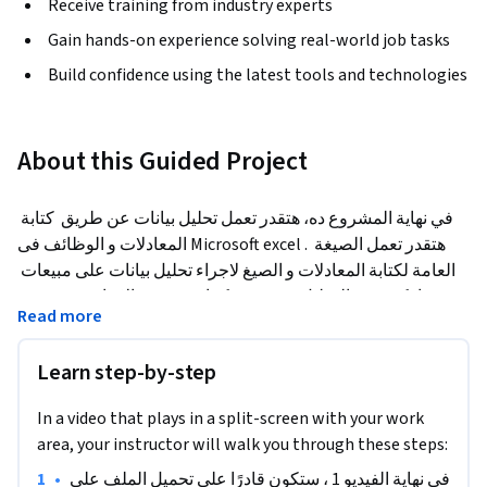
Receive training from industry experts
Gain hands-on experience solving real-world job tasks
Build confidence using the latest tools and technologies
About this Guided Project
في نهاية المشروع ده، هتقدر تعمل تحليل بيانات عن طريق  كتابة 
المعادلات و الوظائف فى Microsoft excel . هتقدر تعمل الصيغة 
العامة لكتابة المعادلات و الصيغ لاجراء تحليل بيانات على مبيعات 
سوبر ماركت. فى التحليل ده, هنقدر كمان  نحسب الارباح و نستخدم 
Read more
الوظائف لتحليل عدد الكمبيات المباعة. و نحسب المتوسط للارباح 
و متوسط الكميات اللى اتباعت و كان التقييم بتاعها اكبر من 5. و 
Learn step-by-step
عدد العملاء فى يوم واحد . و هناخد امثلة اخرى عشان نوضح كيفية 
تطبيق المعادلات و الوظائف.
In a video that plays in a split-screen with your work
هذا المشروع مخصص للأشخاص المبتدئين في excel  والمهتمين 
area, your instructor will walk you through these steps:
بمجال البيانات و معادلتها و تحليلها باستخدام وظائف ومعادلات 
•
فى نهاية الفيديو 1 ، ستكون قادرًا على تحميل الملف على 