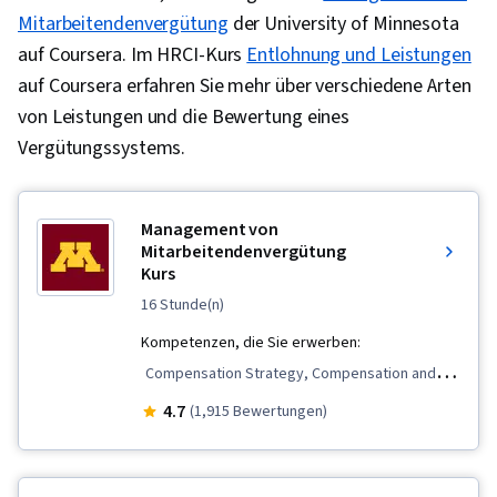
Mitarbeitendenvergütung
der University of Minnesota
auf Coursera. Im HRCI-Kurs
Entlohnung und Leistungen
auf Coursera erfahren Sie mehr über verschiedene Arten
von Leistungen und die Bewertung eines
Vergütungssystems.
Management von
Mitarbeitendenvergütung
Kurs
16 Stunde(n)
Kompetenzen, die Sie erwerben:
Compensation Strategy, Compensation and
Benefits, Labor Law, Employee Engagement,
4.7
(1,915 Bewertungen)
Employee Retention, Benefits Administration,
Employee Performance Management, Labor