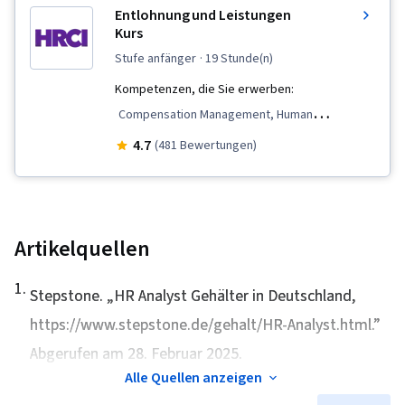
Compliance, Compensation Management,
Entlohnung und Leistungen
Performance Management
Kurs
stufe anfänger
· 19 Stunde(n)
Kompetenzen, die Sie erwerben:
Compensation Management, Human
Resources, Compensation Strategy, Human
4.7
(481 Bewertungen)
Resources Information System (HRIS), Payroll,
Claims Processing, Payroll Administration,
Benefits Administration, Compensation and
Benefits, Job Evaluation
Artikelquellen
1
.
Stepstone. „
HR Analyst Gehälter in Deutschland
,
https://www.stepstone.de/gehalt/HR-Analyst.html.”
Abgerufen am 28. Februar 2025.
Alle Quellen anzeigen