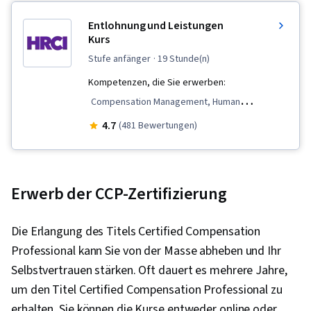
Entlohnung und Leistungen
Kurs
stufe anfänger
· 19 Stunde(n)
Kompetenzen, die Sie erwerben:
Compensation Management, Human
Resources, Compensation Strategy, Human
4.7
(481 Bewertungen)
Resources Information System (HRIS), Payroll,
Claims Processing, Payroll Administration,
Benefits Administration, Compensation and
Erwerb der CCP-Zertifizierung
Benefits, Job Evaluation
Die Erlangung des Titels Certified Compensation
Professional kann Sie von der Masse abheben und Ihr
Selbstvertrauen stärken. Oft dauert es mehrere Jahre,
um den Titel Certified Compensation Professional zu
erhalten. Sie können die Kurse entweder online oder