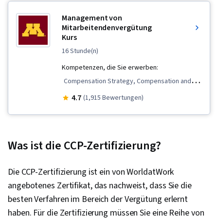
Management von
Mitarbeitendenvergütung
Kurs
16 Stunde(n)
Kompetenzen, die Sie erwerben:
Compensation Strategy, Compensation and
Benefits, Labor Law, Employee Engagement,
4.7
(1,915 Bewertungen)
Employee Retention, Benefits Administration,
Employee Performance Management, Labor
Compliance, Compensation Management,
Was ist die CCP-Zertifizierung?
Performance Management
Die CCP-Zertifizierung ist ein von WorldatWork
angebotenes Zertifikat, das nachweist, dass Sie die
besten Verfahren im Bereich der Vergütung erlernt
haben. Für die Zertifizierung müssen Sie eine Reihe von