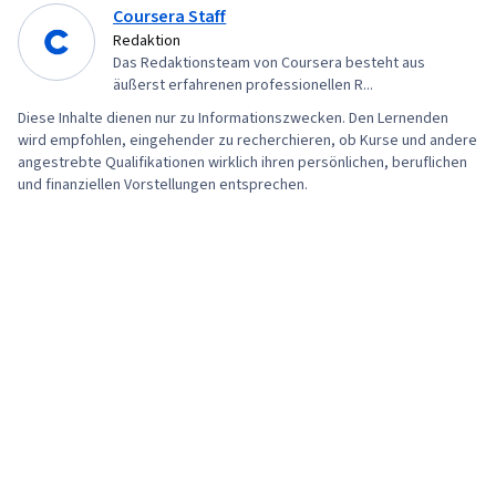
(Versionskontrollsystem), Versionskontrolle, IT-
Coursera Staff
Automatisierung, Netzwerksicherheit, Chef
Redaktion
Das Redaktionsteam von Coursera besteht aus
(Werkzeug zur Konfigurationsverwaltung), IT-
äußerst erfahrenen professionellen R...
Sicherheitsarchitektur, Allgemeine
Diese Inhalte dienen nur zu Informationszwecken. Den Lernenden
Netzwerkarbeit, Netzwerkverwaltung,
wird empfohlen, eingehender zu recherchieren, ob Kurse und andere
Verschlüsselung, Cyber-Angriffe,
angestrebte Qualifikationen wirklich ihren persönlichen, beruflichen
und finanziellen Vorstellungen entsprechen.
Kryptographie, Sicherheitsbewußtsein,
Beglaubigungen, Cyber-Sicherheitsrichtlinien,
Firewall, Sicherheitsstrategie, Berechtigung
(Computing), Identitäts- und
Zugangsmanagement, Schulung zum
Bewusstsein für Computersicherheit,
Anwendungssicherheit, Management von
Bedrohungen, Sicherheitskontrollen,
Datensicherheit, Sicherheitsmanagement,
Cybersecurity, Linux-Befehle,