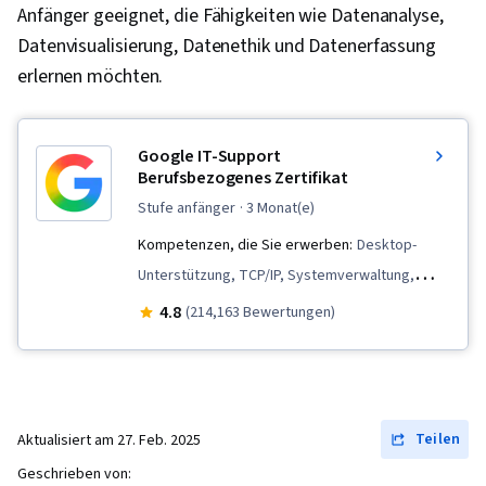
Anfänger geeignet, die Fähigkeiten wie Datenanalyse,
Datenvisualisierung, Datenethik und Datenerfassung
erlernen möchten.
Google IT-Support
Berufsbezogenes Zertifikat
stufe anfänger
· 3 Monat(e)
Kompetenzen, die Sie erwerben:
Desktop-
Unterstützung, TCP/IP, Systemverwaltung,
Verwaltung des Betriebssystems, Netzwerk-
4.8
(214,163 Bewertungen)
Fehlerbehebung, Computer-Vernetzung, Paket-
und Softwareverwaltung, Interviewing-
Fähigkeiten, Web-Präsenz, IT-Infrastruktur,
Sicherheit von Informationssystemen, Ruby
Teilen
Aktualisiert am
27. Feb. 2025
(Programmiersprache), Git
Geschrieben von: