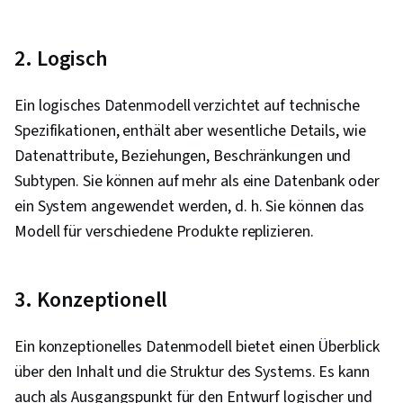
Stichprobenumfangs, Datengestützte
Entscheidungsfindung, Software zur
2. Logisch
Datenvisualisierung, Gemeinsame Nutzung von
Daten, Tableau-Software, Stakeholder-
Ein logisches Datenmodell verzichtet auf technische
Management, Dashboard, Kommunikations-
Spezifikationen, enthält aber wesentliche Details, wie
Strategien, Erwartungsmanagement,
Datenattribute, Beziehungen, Beschränkungen und
Problemlösung, Engagement der
Subtypen. Sie können auf mehr als eine Datenbank oder
Interessengruppen, Unternehmensanalyse,
ein System angewendet werden, d. h. Sie können das
Quantitative Forschung, Analyse, Google
Modell für verschiedene Produkte replizieren.
Gemini, Schnelles Engineering, Branding, KI-
Kenntnisse, Generative KI, Prompt Engineering
Tools, Berufliche Entwicklung, Fallstudien,
3. Konzeptionell
Künstliche Intelligenz, Software zur
Datenanalyse, Präsentationen, AI-Förderung,
Ein konzeptionelles Datenmodell bietet einen Überblick
Portfolio-Verwaltung, Relationale Datenbanken,
über den Inhalt und die Struktur des Systems. Es kann
Verwaltung von Metadaten, Datenerhebung,
auch als Ausgangspunkt für den Entwurf logischer und