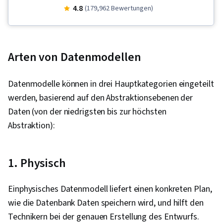
Präsentation der Daten, Objektorientierte
4.8
(179,962 Bewertungen)
Programmierung (OOP), Datenanalyse,
Datenkompetenz, Daten-Ethik,
Datenvisualisierung, Interaktive
Arten von Datenmodellen
Datenvisualisierung, Validierung von Daten,
LinkedIn, Web-Präsenz, Stichproben (Statistik),
Datenmodelle können in drei Hauptkategorien eingeteilt
Rmarkdown, Bereinigung von Daten, Daten-
werden, basierend auf den Abstraktionsebenen der
Storytelling, Tabellenkalkulations-Software, R
Daten (von der niedrigsten bis zur höchsten
(Software), Kommunikation mit
Abstraktion):
Interessenvertretern, Python-Programmierung,
Pandas (Python-Paket), NumPy, Analytik,
Computerprogrammierung, Grundsätze der
1. Physisch
Programmierung, Datenverarbeitung, Skripting,
Datenmanipulation, Analytische Fähigkeiten,
Einphysisches Datenmodell liefert einen konkreten Plan,
Datenumwandlung, SQL, Qualität der Daten,
wie die Datenbank Daten speichern wird, und hilft den
Integrität der Daten, Bestimmung des
Technikern bei der genauen Erstellung des Entwurfs.