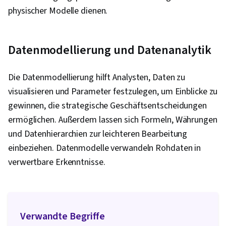
Unstrukturierte Daten, Dateiverwaltung,
physischer Modelle dienen.
Datensicherheit, Datenzugang, Google Sheets,
Datenspeicherung, Datenbanken, Pivot-
Datenmodellierung und Datenanalytik
Tabellen und Diagramme, Excel-Formeln,
Integration von Daten, Datenbank-Management,
Die Datenmodellierung hilft Analysten, Daten zu
Konsolidierung, Abfragesprachen,
visualisieren und Parameter festzulegen, um Einblicke zu
Datenerfassung, Erstellung des Dashboards,
gewinnen, die strategische Geschäftsentscheidungen
Engagement fördern, Leitlinien für die
ermöglichen. Außerdem lassen sich Formeln, Währungen
Zugänglichkeit von Webinhalten, Technische
und Datenhierarchien zur leichteren Bearbeitung
Kommunikation, Gestaltungselemente und -
einbeziehen. Datenmodelle verwandeln Rohdaten in
prinzipien
verwertbare Erkenntnisse.
Verwandte Begriffe