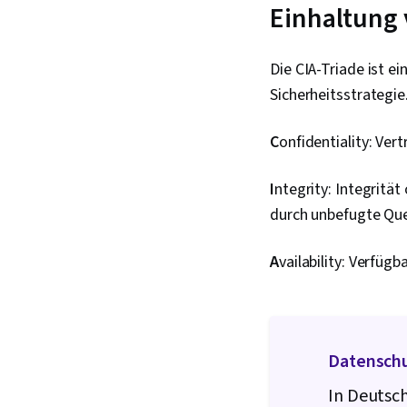
Einhaltung 
Die CIA-Triade ist e
Sicherheitsstrategie.
C
onfidentiality: Ver
I
ntegrity: Integritä
durch unbefugte Que
A
vailability: Verfüg
Datenschu
In Deutsch