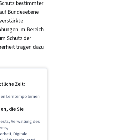
 Schutz bestimmter
 auf Bundesebene
 verstärkte
ohungen im Bereich
um Schutz der
herheit tragen dazu
tliche Zeit:
enen Lerntempo lernen
n, die Sie
tests, Verwaltung des
ems,
rheit, Digitale