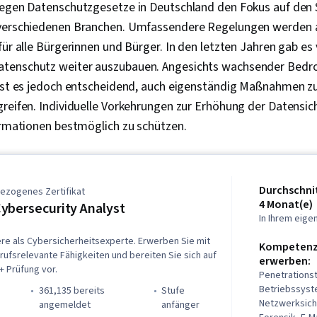
legen Datenschutzgesetze in Deutschland den Fokus auf den
 verschiedenen Branchen. Umfassendere Regelungen werden
für alle Bürgerinnen und Bürger. In den letzten Jahren gab es
tenschutz weiter auszubauen. Angesichts wachsender Bedr
 ist es jedoch entscheidend, auch eigenständig Maßnahmen z
reifen. Individuelle Vorkehrungen zur Erhöhung der Datensic
ormationen bestmöglich zu schützen.
Durchschnit
ezogenes Zertifikat
4 Monat(e)
ybersecurity Analyst
In Ihrem eig
iere als Cybersicherheitsexperte. Erwerben Sie mit
Kompetenze
fsrelevante Fähigkeiten und bereiten Sie sich auf
erwerben:
+ Prüfung vor.
Penetrations
Betriebssyst
361,135 bereits
stufe
Netzwerksiche
)
angemeldet
anfänger