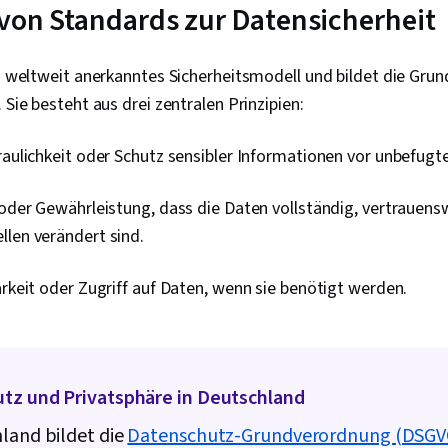
von Standards zur Datensicherheit
des Cloud Co
Sicherheitsko
Betriebssyst
Kommunikatio
Sicherheit, D
Daten-Ethik, 
in weltweit anerkanntes Sicherheitsmodell und bildet die Gru
Windows-Serv
Künstliche Int
Apple Softwar
Sicherheits
 Sie besteht aus drei zentralen Prinzipien:
Maschinen, Fi
Engineering T
Erkennung vo
Entwicklung, 
traulichkeit oder Schutz sensibler Informationen vor unbefugt
Modellierung
Kenntnisse, S
Sicherheit,
Google Gemini
Sicherheitsi
Fähigkeiten, 
t oder Gewährleistung, dass die Daten vollständig, vertrauens
Ereignisverwa
Betriebssyst
llen verändert sind.
Modellierung
Dateisysteme
Management v
Befehlszeilen
Schnelles En
Benutzerkont
barkeit oder Zugriff auf Daten, wenn sie benötigt werden.
Unterstützun
Management, 
Dienstleistun
Datenbanken,
Informationss
(Computing), 
Informations
Unix-Shell, B
Sicherheitsst
Datenbanken,
tz und Privatsphäre in Deutschland
zum Bewussts
Angriffe, Inf
Computersic
Sicherheitsst
land bildet die
Datenschutz-Grundverordnung (DSGV
von Computer
Bewertungen d