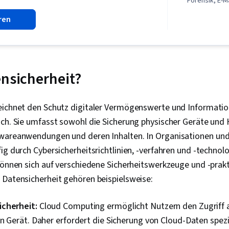
Forensik, E-M
auf Cyber-Be
ren
der Informat
Infrastruktur,
Fähigkeiten,
Hardware, Cl
Datenbank-Ma
Dienstleistu
ensicherheit?
Schutz vor M
Bedrohungsd
Cybersicherh
eichnet den Schutz digitaler Vermögenswerte und Informati
Risikomanag
uch. Sie umfasst sowohl die Sicherung physischer Geräte und
Compliance, I
Zugangsman
twareanwendungen und deren Inhalten. In Organisationen un
Dienstleistu
ig durch Cybersicherheitsrichtlinien, -verfahren und -technol
Reaktion auf V
können sich auf verschiedene Sicherheitswerkzeuge und -prak
Cybersecurity
SQL, Verschl
 Datensicherheit gehören beispielsweise:
Relationale 
Anwendungssi
icherheit:
Cloud Computing ermöglicht Nutzern den Zugriff 
Benutzerkont
Ausbeutung, 
n Gerät. Daher erfordert die Sicherung von Cloud-Daten spezi
Anwendung, 