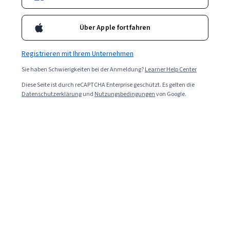
Über Apple fortfahren
Registrieren mit Ihrem Unternehmen
Sie haben Schwierigkeiten bei der Anmeldung?
Learner Help Center
Diese Seite ist durch reCAPTCHA Enterprise geschützt. Es gelten die
Datenschutzerklärung
und
Nutzungsbedingungen
von Google.
Read in English (Auf Englisch lessen)
Beim traditionellen Marketing geht es darum,
Markenbekanntheit zu schaffen, um Kunden zu
gewinnen, Verkäufe zu tätigen und eine langfristige
Kundenbindung zu fördern. Beim Growth Marketing
hingegen geht es darum, mit modernen digitalen Tools
und Ressourcen schneller einen größeren Kundenstamm