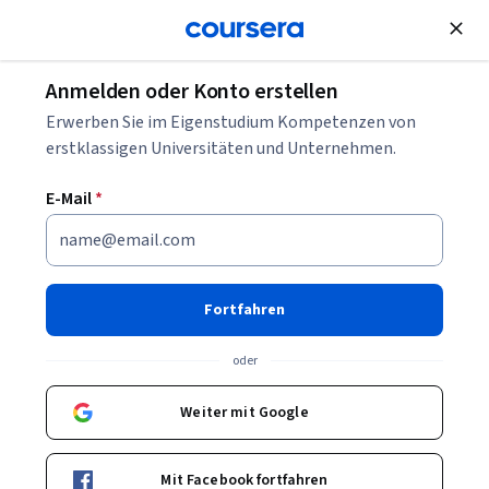
Kostenlose Teilnahme
Anmelden oder Konto erstellen
Wirtschaft
Marketing
Was ist Growth Marketing?
Erwerben Sie im Eigenstudium Kompetenzen von
erstklassigen Universitäten und Unternehmen.
Was ist Growth Marketing?
E-Mail
*
Geschrieben von Coursera Staff •
Aktualisiert am
25. Feb. 2025
Teilen
Fortfahren
Growth Marketing geht über traditionelles Marketing
hinaus, indem es Kundendaten in jeder Phase des
oder
Verkaufstrichters analysiert und außergewöhnliche
Weiter mit Google
Erlebnisse bietet.
Mit Facebook fortfahren