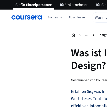
für
für Einzelpersonen
für
Unternehmen
für
für
Suchen
Abschlüsse
Desig
Was ist
Design?
Geschrieben von Courser
Erfahren Sie, was In
Wert dieses Tools fü
effektiven Informat