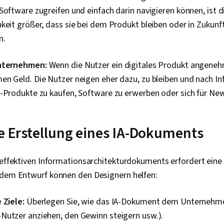
Software zugreifen und einfach darin navigieren können, ist d
Benutzeroberf
Technische K
keit größer, dass sie bei dem Produkt bleiben oder in Zukunf
Entwurf von 
n.
Interaktives
Grafiken, Des
Plattformübe
Unternehmen:
Wenn die Nutzer ein digitales Produkt angeneh
Entwicklung, 
en Geld. Die Nutzer neigen eher dazu, zu bleiben und nach I
Generative K
Benutzeroberf
e-Produkte zu kaufen, Software zu erwerben oder sich für Ne
Entwicklung,
Tools, Schnel
Branding, KI-
ie Erstellung eines IA-Dokuments
Gemini, Softw
Entwurfsdoku
Gestaltung, 
Menschliche 
s effektiven Informationsarchitekturdokuments erfordert ein
Design, Analy
 dem Entwurf können den Designern helfen:
Wettbewerbe
Forschungsm
Informatione
 Ziele:
Überlegen Sie, wie das IA-Dokument dem Unternehmen
Forschungsde
Nutzer anziehen, den Gewinn steigern usw.).