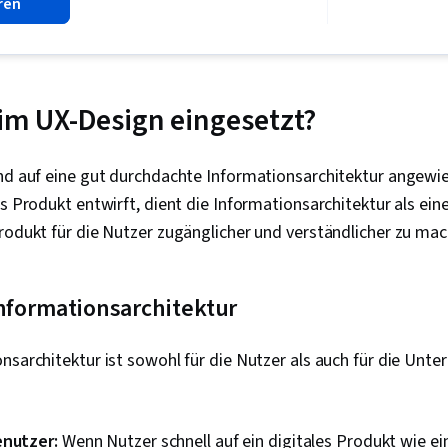
ren
Benutzererfa
Präsentation
Informationsa
Präsenz, Fig
(Entwurfssoftw
die Zugänglic
 im UX-Design eingesetzt?
Webinhalten,
Prüfung der
Benutzerfreun
ind auf eine gut durchdachte Informationsarchitektur angewi
Storyboarding
es Produkt entwirft, dient die Informationsarchitektur als ein
Fähigkeiten,
Web-Design, 
rodukt für die Nutzer zugänglicher und verständlicher zu mac
Persona (Ben
Design Thinki
Benutzerzent
Informationsarchitektur
Sprint-Retros
Ideenfindung,
Menschenzent
nsarchitektur ist sowohl für die Nutzer als auch für die Unt
Gestaltung, 
Prototyping,
und -prinzipi
Interaktionsd
enutzer:
Wenn Nutzer schnell auf ein digitales Produkt wie ei
visuelle Gest