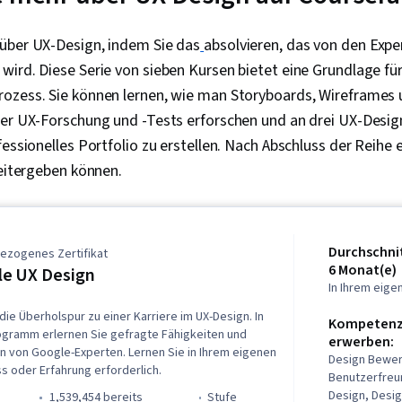
über UX-Design, indem Sie das
absolvieren, das von den Expe
wird. Diese Serie von sieben Kursen bietet eine Grundlage f
ozess. Sie können lernen, wie man Storyboards, Wireframes
der UX-Forschung und -Tests erforschen und an drei UX-Desig
essionelles Portfolio zu erstellen. Nach Abschluss der Reihe e
weitergeben können.
Durchschnit
ezogenes Zertifikat
6 Monat(e)
e UX Design
In Ihrem eig
die Überholspur zu einer Karriere im UX-Design. In
Kompetenze
ogramm erlernen Sie gefragte Fähigkeiten und
erwerben:
n von Google-Experten. Lernen Sie in Ihrem eigenen
Design Bewer
s oder Erfahrung erforderlich.
Benutzerfreu
Design, Desi
1,539,454 bereits
stufe