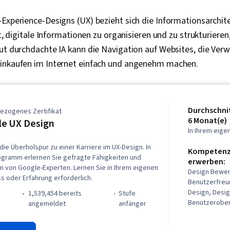
Experience-Designs (UX) bezieht sich die Informationsarchitek
ft, digitale Informationen zu organisieren und zu strukturiere
gut durchdachte IA kann die Navigation auf Websites, die Ve
inkaufen im Internet einfach und angenehm machen.
Durchschnit
ezogenes Zertifikat
6 Monat(e)
e UX Design
In Ihrem eig
die Überholspur zu einer Karriere im UX-Design. In
Kompetenze
ogramm erlernen Sie gefragte Fähigkeiten und
erwerben:
n von Google-Experten. Lernen Sie in Ihrem eigenen
Design Bewer
s oder Erfahrung erforderlich.
Benutzerfreu
Design, Desi
1,539,454 bereits
stufe
Benutzerober
angemeldet
anfänger
Benutzererfah
Benutzerfreu