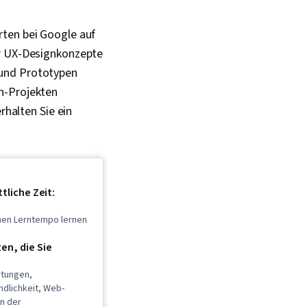
rten bei Google auf
ür UX-Designkonzepte
 und Prototypen
n-Projekten
rhalten Sie ein
tliche Zeit:
enen Lerntempo lernen
n, die Sie
tungen,
ndlichkeit, Web-
gn der