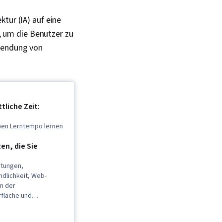
tur (IA) auf eine
n, um die Benutzer zu
rwendung von
tliche Zeit:
enen Lerntempo lernen
n, die Sie
tungen,
ndlichkeit, Web-
gn der
fläche und
rung (UI/UX),
ndliches Design,