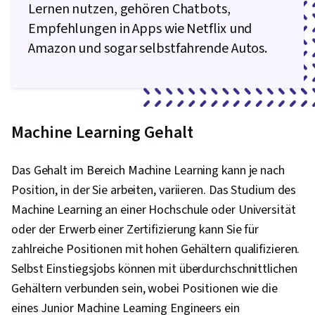
Lernen nutzen, gehören Chatbots,
Datenanalyse, Präsentation der Daten,
Empfehlungen in Apps wie Netflix und
Prädiktive Analytik, Scikit Learn (Bibliothek für
Amazon und sogar selbstfahrende Autos.
maschinelles Lernen), Stichproben (Statistik),
Entscheidungsbaum-Lernen, Random Forest
Algorithmus, Logistische Regression,
Bewertung des Modells, Bereinigung von Daten,
Machine Learning Gehalt
Modell-Optimierung, Statistisches maschinelles
Lernen, Modell Ausbildung, Methoden des
Das Gehalt im Bereich Machine Learning kann je nach
maschinellen Lernens, Vorverarbeitung von
Position, in der Sie arbeiten, variieren. Das Studium des
Daten, Geschäftslogik, Statistische
Machine Learning an einer Hochschule oder Universität
Hypothesenprüfung, Statistische Inferenz,
oder der Erwerb einer Zertifizierung kann Sie für
Datenumwandlung, Daten
zahlreiche Positionen mit hohen Gehältern qualifizieren.
importieren/exportieren, Datenzugang,
Selbst Einstiegsjobs können mit überdurchschnittlichen
Datenwrangling, Datenverarbeitung,
Gehältern verbunden sein, wobei Positionen wie die
Datenmanipulation,
eines Junior Machine Learning Engineers ein
Wahrscheinlichkeitsrechnung und Statistik,