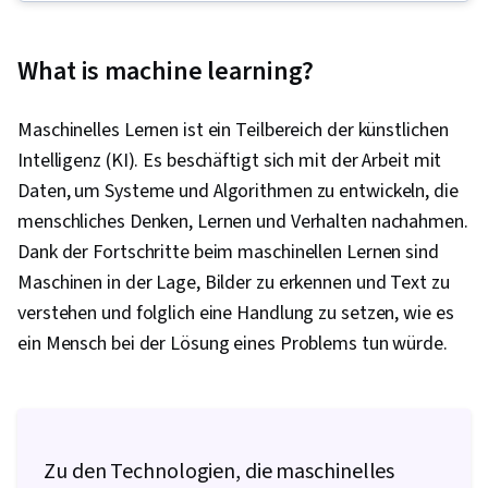
Dimensionalitätsreduktion, Überwachtes
Lernen, Generative Modellarchitekturen,
What is machine learning?
Zeitreihenanalyse und Vorhersage,
Reinforcement Learning, Python-
Maschinelles Lernen ist ein Teilbereich der künstlichen
Programmierung, Unüberwachtes Lernen,
Intelligenz (KI). Es beschäftigt sich mit der Arbeit mit
Generative adversarische Netze (GANs),
Daten, um Systeme und Algorithmen zu entwickeln, die
Maschinelles Lernen, Datenwissenschaft, Tiefes
menschliches Denken, Lernen und Verhalten nachahmen.
Lernen, Künstliche Intelligenz und maschinelles
Dank der Fortschritte beim maschinellen Lernen sind
Lernen (AI/ML), Explorative Datenanalyse,
Maschinen in der Lage, Bilder zu erkennen und Text zu
Klassifizierungsalgorithmen, Angewandtes
verstehen und folglich eine Handlung zu setzen, wie es
maschinelles Lernen, Prädiktive Modellierung,
ein Mensch bei der Lösung eines Problems tun würde.
Statistische Analyse, Kollaborative Software,
Text Mining, Keras (Bibliothek für neuronale
Netze), Technische Kommunikation, Künstliche
neuronale Netze, Deskriptive Statistik,
Zu den Technologien, die maschinelles
Algorithmen für maschinelles Lernen,