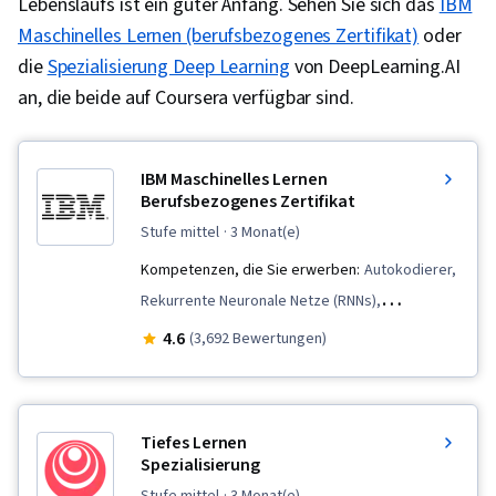
Lebenslaufs ist ein guter Anfang. Sehen Sie sich das
IBM
Maschinelles Lernen (berufsbezogenes Zertifikat)
oder
die
Spezialisierung Deep Learning
von DeepLearning.AI
an, die beide auf Coursera verfügbar sind.
IBM Maschinelles Lernen
Berufsbezogenes Zertifikat
stufe mittel
· 3 Monat(e)
Kompetenzen, die Sie erwerben:
Autokodierer,
Rekurrente Neuronale Netze (RNNs),
Regressionsanalyse, Technische Merkmale,
4.6
(3,692 Bewertungen)
Generative KI, Faltungsneuronale Netze,
Dimensionalitätsreduktion, Überwachtes
Lernen, Generative Modellarchitekturen,
Tiefes Lernen
Zeitreihenanalyse und Vorhersage,
Spezialisierung
Reinforcement Learning, Python-