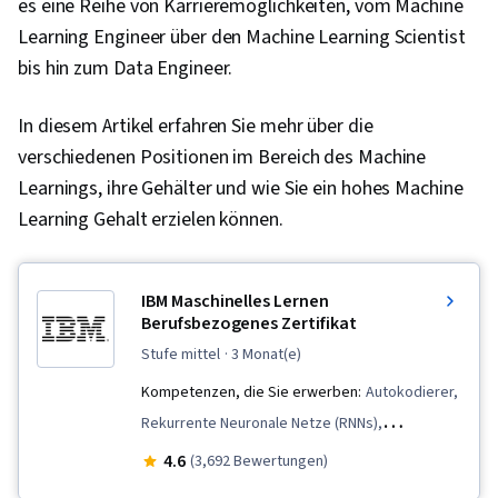
es eine Reihe von Karrieremöglichkeiten, vom Machine
Learning Engineer über den Machine Learning Scientist
bis hin zum Data Engineer.
In diesem Artikel erfahren Sie mehr über die
verschiedenen Positionen im Bereich des Machine
Learnings, ihre Gehälter und wie Sie ein hohes Machine
Learning Gehalt erzielen können.
IBM Maschinelles Lernen
Berufsbezogenes Zertifikat
stufe mittel
· 3 Monat(e)
Kompetenzen, die Sie erwerben:
Autokodierer,
Rekurrente Neuronale Netze (RNNs),
Regressionsanalyse, Technische Merkmale,
4.6
(3,692 Bewertungen)
Generative KI, Faltungsneuronale Netze,