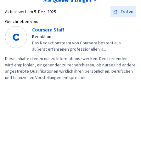
Alle Quellen anzeigen
Modells, Fehlersuche, Leistungsoptimierung,
Algorithmus, Logistische Regression,
Verifizierung und Validierung, Python-
Teilen
Aktualisiert am
5. Dez. 2025
Bewertung des Modells, Bereinigung von Daten,
Programmierung, Vorverarbeitung von Daten,
Geschrieben von:
Modell-Optimierung, Statistisches maschinelles
Netzarchitektur
Coursera Staff
Lernen, Modell Ausbildung, Methoden des
Redaktion
maschinellen Lernens, Vorverarbeitung von
Das Redaktionsteam von Coursera besteht aus
äußerst erfahrenen professionellen R...
Daten, Geschäftslogik, Statistische
Diese Inhalte dienen nur zu Informationszwecken. Den Lernenden
Hypothesenprüfung, Statistische Inferenz,
wird empfohlen, eingehender zu recherchieren, ob Kurse und andere
Datenumwandlung, Daten
angestrebte Qualifikationen wirklich ihren persönlichen, beruflichen
importieren/exportieren, Datenzugang,
und finanziellen Vorstellungen entsprechen.
Datenwrangling, Datenverarbeitung,
Datenmanipulation,
Wahrscheinlichkeitsrechnung und Statistik,
Statistik, Statistische Methoden, Lernen
übertragen, Computer Vision, Künstliche
Intelligenz, Feinabstimmung, Bildanalyse,
Leistungsmetrik, Große Daten, Statistische